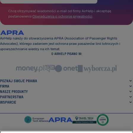
Chcę otrzymywać wiadomości e-mail od firmy AirHelp i akceptuję
postanowienia
Oświadczenia o ochronie prywatności
.
AirHelp należy do stowarzyszenia APRA (Association of Passenger Rights
Advocates), którego zadaniem jest ochrona praw pasażerów linii lotniczych i
upowszechnianie wiedzy na ich temat.
O AIRHELP PISANO W:
POZNAJ SWOJE PRAWA
FIRMA
NASZE PRODUKTY
PARTNERSTWA
WSPARCIE