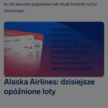
to złe warunki pogodowe lub strajk kontroli ruchu
lotniczego.
Twój lot Alaska
Airlines był
opóźniony lub
odwołany? W takim
przypadku możesz
mieć prawo do
odszkodowania w
wysokości do 600 €.
Alaska Airlines: dzisiejsze
opóźnione loty