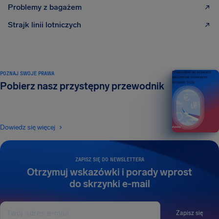
Problemy z bagażem
Strajk linii lotniczych
POZNAJ SWOJE PRAWA
Przewodnik po prawach
pasażerów lotniczych
Pobierz nasz przystępny przewodnik
WYDANIE 2026
Dowiedz się więcej
ZAPISZ SIĘ DO NEWSLETTERA
Otrzymuj wskazówki i porady wprost
do skrzynki e-mail
Zapisz się