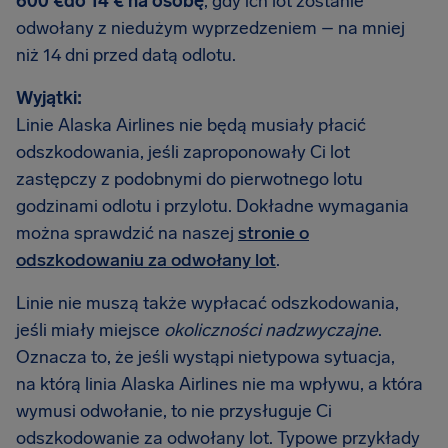
600 €do 14 € na osobę
, gdy ich lot zostanie
odwołany z niedużym wyprzedzeniem – na mniej
niż 14 dni przed datą odlotu.
Wyjątki:
Linie Alaska Airlines nie będą musiały płacić
odszkodowania, jeśli zaproponowały Ci lot
zastępczy z podobnymi do pierwotnego lotu
godzinami odlotu i przylotu. Dokładne wymagania
można sprawdzić na naszej
stronie o
odszkodowaniu za odwołany lot
.
Linie nie muszą także wypłacać odszkodowania,
jeśli miały miejsce
okoliczności nadzwyczajne
.
Oznacza to, że jeśli wystąpi nietypowa sytuacja,
na którą linia Alaska Airlines nie ma wpływu, a która
wymusi odwołanie, to nie przysługuje Ci
odszkodowanie za odwołany lot. Typowe przykłady