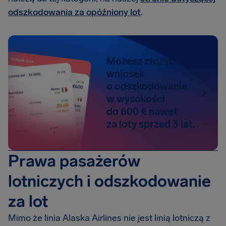
odszkodowania za opóźniony lot
.
Możesz złożyć
wniosek
o odszkodowanie
w wysokości
do 600 € nawet
za loty sprzed 3 lat.
Prawa pasażerów
lotniczych i odszkodowanie
za lot
Mimo że linia Alaska Airlines nie jest linią lotniczą z