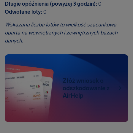
Długie opóźnienia (powyżej 3 godzin):
0
Odwołane loty:
0
Wskazana liczba lotów to wielkość szacunkowa
oparta na wewnętrznych i zewnętrznych bazach
danych.
Złóż wniosek o
odszkodowanie z
AirHelp