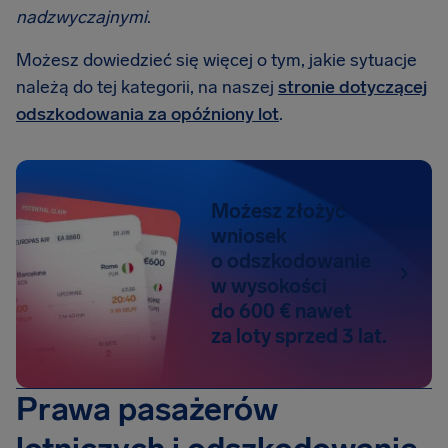
nadzwyczajnymi
.
Możesz dowiedzieć się więcej o tym, jakie sytuacje
należą do tej kategorii, na naszej
stronie dotyczącej
odszkodowania za opóźniony lot
.
Możesz złożyć
wniosek
o odszkodowanie
w wysokości
do 600 € nawet
za loty sprzed 3 lat.
Prawa pasażerów