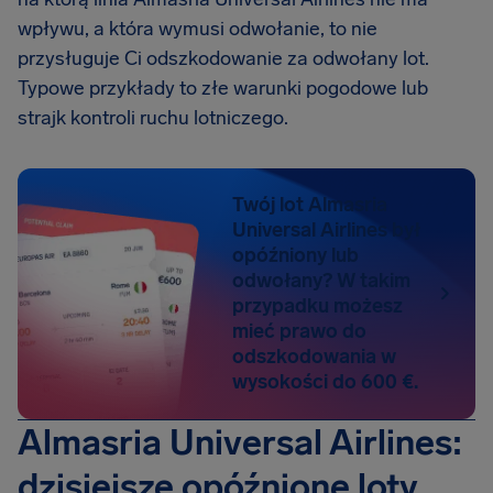
wpływu, a która wymusi odwołanie, to nie
przysługuje Ci odszkodowanie za odwołany lot.
Typowe przykłady to złe warunki pogodowe lub
strajk kontroli ruchu lotniczego.
Twój lot Almasria
Universal Airlines był
opóźniony lub
odwołany? W takim
przypadku możesz
mieć prawo do
odszkodowania w
wysokości do 600 €.
Almasria Universal Airlines:
dzisiejsze opóźnione loty