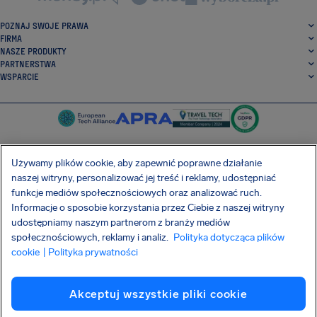
POZNAJ SWOJE PRAWA
FIRMA
NASZE PRODUKTY
PARTNERSTWA
WSPARCIE
Używamy plików cookie, aby zapewnić poprawne działanie
naszej witryny, personalizować jej treść i reklamy, udostępniać
SocialFacebook
SocialTwitter
SocialInstagram
SocialLinkedin
funkcje mediów społecznościowych oraz analizować ruch.
Informacje o sposobie korzystania przez Ciebie z naszej witryny
POBIERZ NASZĄ DARMOWĄ APLIKACJĘ
udostępniamy naszym partnerom z branży mediów
społecznościowych, reklamy i analiz.
Polityka dotycząca plików
cookie
| Polityka prywatności
Warunki Umowy
Polityka prywatności
Pliki cookie
Imprint
Akceptuj wszystkie pliki cookie
Atak na łańcuch dostaw Shai-Hulud
Odstąpienie od umowy