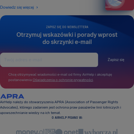
Dowiedz się więcej
ZAPISZ SIĘ DO NEWSLETTERA
Otrzymuj wskazówki i porady wprost
do skrzynki e-mail
Zapisz się
Chcę otrzymywać wiadomości e-mail od firmy AirHelp i akceptuję
postanowienia
Oświadczenia o ochronie prywatności
.
AirHelp należy do stowarzyszenia APRA (Association of Passenger Rights
Advocates), którego zadaniem jest ochrona praw pasażerów linii lotniczych i
upowszechnianie wiedzy na ich temat.
O AIRHELP PISANO W: