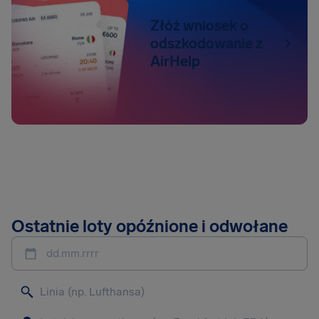
Złóż wniosek o
odszkodowanie z
AirHelp
Ostatnie loty opóźnione i odwołane
dd.mm.rrrr