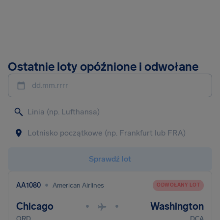
Ostatnie loty opóźnione i odwołane
dd.mm.rrrr
Sprawdź lot
•
AA1080
American Airlines
ODWOŁANY LOT
Chicago
Washington
•
•
ORD
DCA