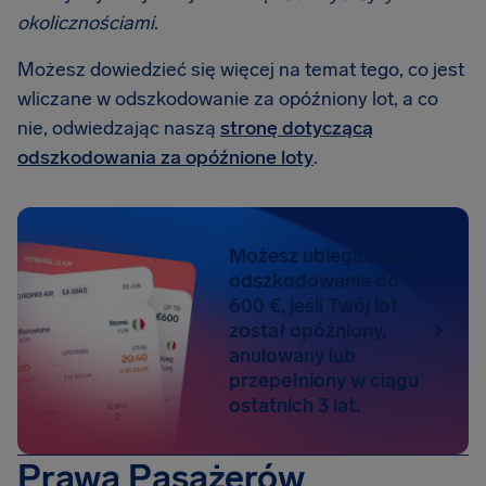
okolicznościami
.
Możesz dowiedzieć się więcej na temat tego, co jest
wliczane w odszkodowanie za opóźniony lot, a co
nie, odwiedzając naszą
stronę dotyczącą
odszkodowania za opóźnione loty
.
Możesz ubiegać się o
odszkodowanie do
600 €, jeśli Twój lot
został opóźniony,
anulowany lub
przepełniony w ciągu
ostatnich 3 lat.
Prawa Pasażerów