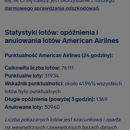
się, ile Ci się należy, jest skorzystanie z naszego
darmowego sprawdzania odszkodowań
.
Statystyki lotów: opóźnienia i
anulowania lotów American Airlines
Punktualność American Airlines (24 godziny):
Całkowita liczba lotów:
76111
Punktualne loty:
31934
Wskaźnik punktualności:
około 41.96% wszystkich
lotów było punktualnych
Długie opóźnienia (powyżej 3 godzin):
1369
Anulowane loty:
30960
Liczba pokazanych lotów jest szacunkowa i oparta
na wewnętrznych i zewnętrznych bazach danych.