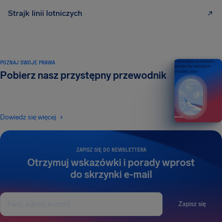
Strajk linii lotniczych
POZNAJ SWOJE PRAWA
Przewodnik po prawach
pasażerów lotniczych
Pobierz nasz przystępny przewodnik
WYDANIE 2026
Dowiedz się więcej
ZAPISZ SIĘ DO NEWSLETTERA
Otrzymuj wskazówki i porady wprost
do skrzynki e-mail
Zapisz się