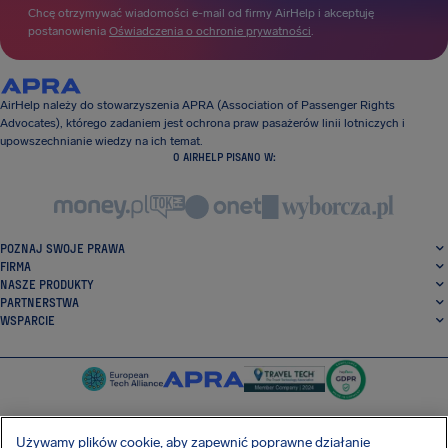
Chcę otrzymywać wiadomości e-mail od firmy AirHelp i akceptuję
postanowienia
Oświadczenia o ochronie prywatności
.
AirHelp należy do stowarzyszenia APRA (Association of Passenger Rights
Advocates), którego zadaniem jest ochrona praw pasażerów linii lotniczych i
upowszechnianie wiedzy na ich temat.
O AIRHELP PISANO W:
POZNAJ SWOJE PRAWA
FIRMA
NASZE PRODUKTY
PARTNERSTWA
WSPARCIE
Używamy plików cookie, aby zapewnić poprawne działanie