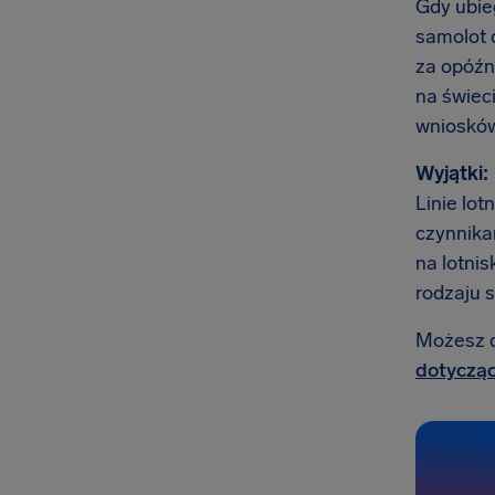
Gdy ubieg
samolot 
za opóźni
na świec
wniosków 
Wyjątki:
Linie lot
czynnika
na lotnis
rodzaju 
Możesz do
dotycząc