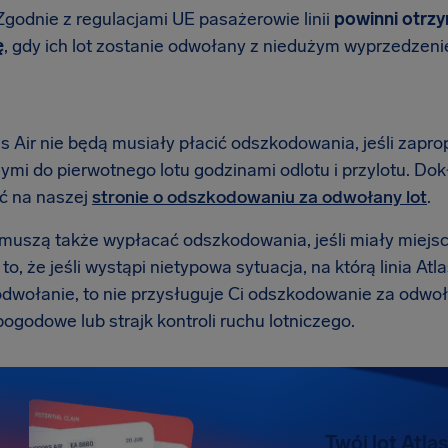
Zgodnie z regulacjami UE pasażerowie linii
powinni otrz
ę
, gdy ich lot zostanie odwołany z niedużym wyprzedzeni
as Air nie będą musiały płacić odszkodowania, jeśli zapr
ymi do pierwotnego lotu godzinami odlotu i przylotu. 
ć na naszej
stronie o odszkodowaniu za odwołany lot
.
e muszą także wypłacać odszkodowania, jeśli miały miejs
o, że jeśli wystąpi nietypowa sytuacja, na którą linia Atl
dwołanie, to nie przysługuje Ci odszkodowanie za odwoła
ogodowe lub strajk kontroli ruchu lotniczego.
Twój lot Atla