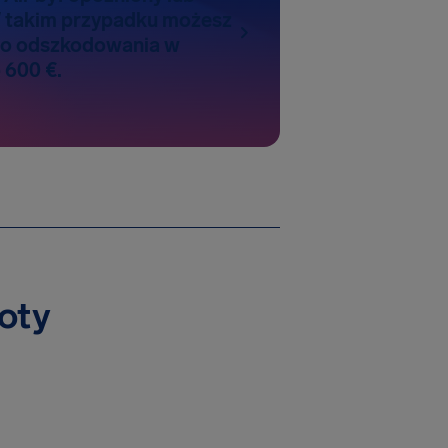
 takim przypadku możesz
do odszkodowania w
 600 €.
loty