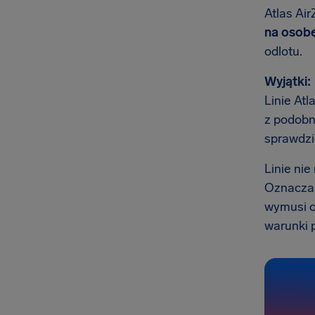
Atlas Air
na osob
odlotu.
Wyjątki:
Linie Atl
z podobn
sprawdzi
Linie ni
Oznacza t
wymusi o
warunki p