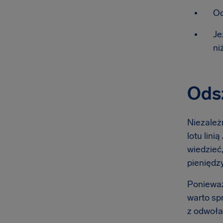
Od
Je
ni
Odsz
Niezależn
lotu lini
wiedzieć,
pieniędzy
Ponieważ
warto sp
z odwoła