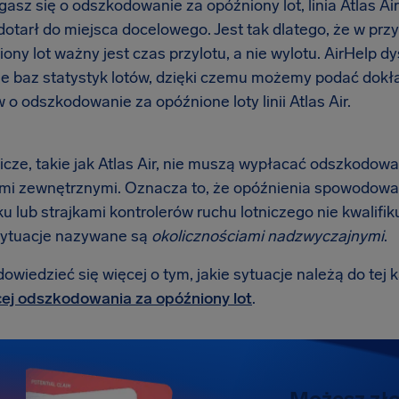
asz się o odszkodowanie za opóźniony lot, linia Atlas Air
dotarł do miejsca docelowego. Jest tak dlatego, że w p
ony lot ważny jest czas przylotu, a nie wylotu. AirHelp 
ie baz statystyk lotów, dzięki czemu możemy podać dokł
o odszkodowanie za opóźnione loty linii Atlas Air.
nicze, takie jak Atlas Air, nie muszą wypłacać odszkodow
mi zewnętrznymi. Oznacza to, że opóźnienia spowodowa
ku lub strajkami kontrolerów ruchu lotniczego nie kwalif
sytuacje nazywane są
okolicznościami nadzwyczajnymi
.
wiedzieć się więcej o tym, jakie sytuacje należą do tej k
ej odszkodowania za opóźniony lot
.