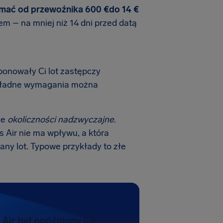
ymać od przewoźnika 600 €do 14 €
em – na mniej niż 14 dni przed datą
oponowały Ci lot zastępczy
Dokładne wymagania można
ce
okoliczności nadzwyczajne
.
as Air nie ma wpływu, a która
ny lot. Typowe przykłady to złe
s Air był opóźniony lub