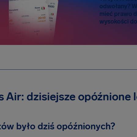
odwołany? W
mieć prawo 
wysokości do
s Air: dzisiejsze opóźnione 
otów było dziś opóźnionych?