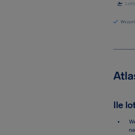
Wszystk
Atla
Ile l
We
na