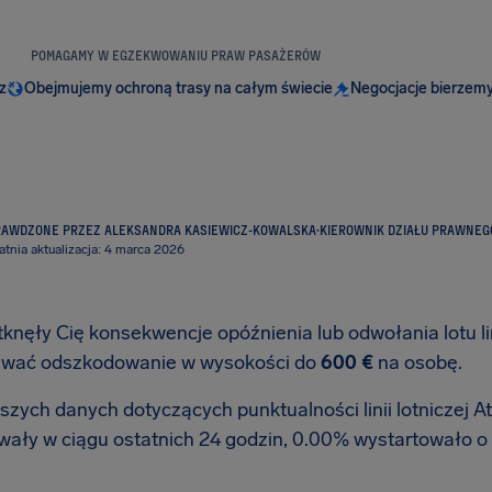
POMAGAMY W EGZEKWOWANIU PRAW PASAŻERÓW
z
Obejmujemy ochroną trasy na całym świecie
Negocjacje bierzemy
RAWDZONE PRZEZ ALEKSANDRA KASIEWICZ-KOWALSKA
·
KIEROWNIK DZIAŁU PRAWNEG
atnia aktualizacja: 4 marca 2026
tknęły Cię konsekwencje opóźnienia lub odwołania lotu lin
iwać odszkodowanie w wysokości do
600 €
na osobę.
zych danych dotyczących punktualności linii lotniczej Atl
wały w ciągu ostatnich 24 godzin, 0.00% wystartowało o 