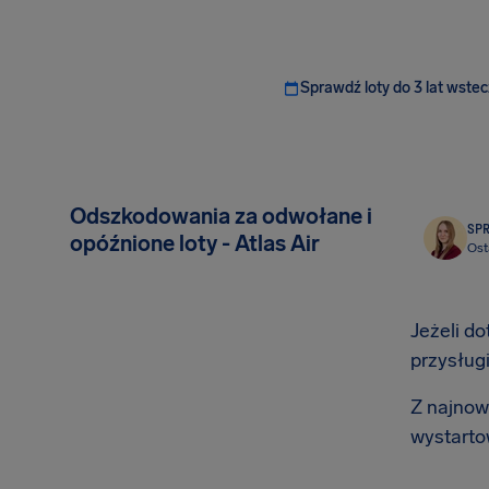
Sprawdź loty do 3 lat wstec
Odszkodowania za odwołane i
SP
opóźnione loty - Atlas Air
Ost
Jeżeli do
przysług
Z najnows
wystarto