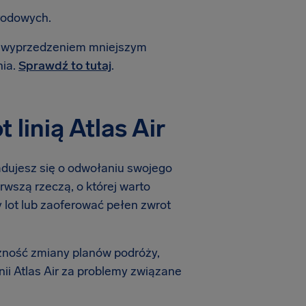
rodowych.
 z wyprzedzeniem mniejszym
nia.
Sprawdź to tutaj
.
linią Atlas Air
iadujesz się o odwołaniu swojego
erwszą rzeczą, o której warto
wy lot lub zaoferować pełen zwrot
zność zmiany planów podróży,
ii Atlas Air za problemy związane