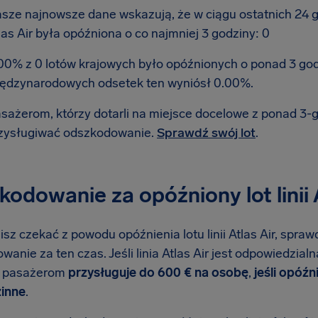
sze najnowsze dane wskazują, że w ciągu ostatnich 24 god
las Air była opóźniona o co najmniej 3 godziny: 0
00% z 0 lotów krajowych było opóźnionych o ponad 3 go
ędzynarodowych odsetek ten wyniósł 0.00%.
sażerom, którzy dotarli na miejsce docelowe z ponad 3
zysługiwać odszkodowanie.
Sprawdź swój lot
.
odowanie za opóźniony lot linii 
isz czekać z powodu opóźnienia lotu linii Atlas Air, spraw
anie za ten czas. Jeśli linia Atlas Air jest odpowiedzial
e pasażerom
przysługuje do 600 € na osobę
,
jeśli opóźn
inne
.