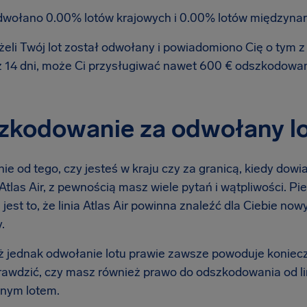
wołano 0.00% lotów krajowych i 0.00% lotów międzyna
żeli Twój lot został odwołany i powiadomiono Cię o tym
ż 14 dni, może Ci przysługiwać nawet 600 € odszkodowa
kodowanie za odwołany lot 
ie od tego, czy jesteś w kraju czy za granicą, kiedy dow
ą Atlas Air, z pewnością masz wiele pytań i wątpliwości. Pi
 jest to, że linia Atlas Air powinna znaleźć dla Ciebie no
.
 jednak odwołanie lotu prawie zawsze powoduje koniec
rawdzić, czy masz również prawo do odszkodowania od lin
nym lotem.