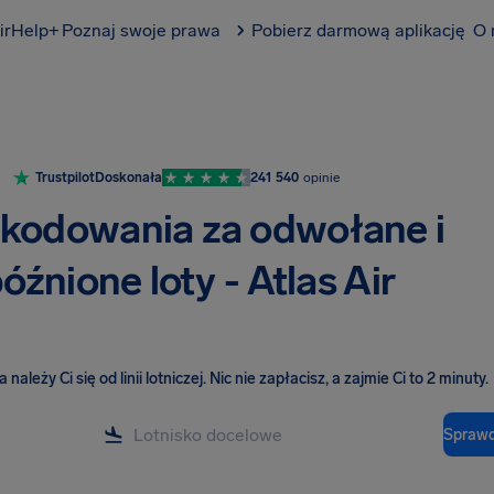
irHelp+
Poznaj swoje prawa
Pobierz darmową aplikację
O 
Trustpilot
Doskonała
241 540
opinie
kodowania za odwołane i
óźnione loty - Atlas Air
należy Ci się od linii lotniczej
.
Nic nie zapłacisz, a zajmie Ci to 2 minuty.
Sprawd