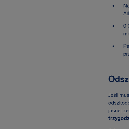
Na
At
0.
mi
Pa
pr
Odszk
Jeśli mus
odszkodow
jasne: ż
trzygodz