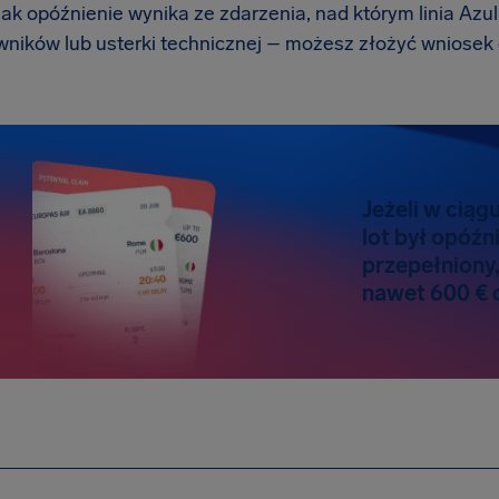
nak opóźnienie wynika ze zdarzenia, nad którym linia Azul 
owników lub usterki technicznej – możesz złożyć wniosek 
Jeżeli w ciąg
lot był opóźn
przepełniony,
nawet 600 € 