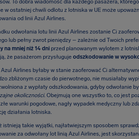
pisów. To dobra wiadomość dla każdego pasażera, którego
e w ostatniej chwili odlotu z lotniska w UE może upoważ
ania od linii Azul Airlines.
ku odwołania lotu linii Azul Airlines zostanie Ci zaofer
o lub pełny zwrot pieniędzy – zależnie od Twoich preferen
 na mniej niż 14 dni
przed planowanym wylotem z lotniska
ją, że pasażerom przysługuje
odszkodowanie w wysokoś
ia Azul Airlines byłaby w stanie zaoferować Ci alternaty
rdzo zbliżonym czasie do pierwotnego, nie musiałaby wy
zwolniona z wypłaty odszkodowania, gdyby odwołanie by
ajne okoliczności
. Obejmują one wszystko to, co jest poza
 złe warunki pogodowe, nagły wypadek medyczny lub zd
ję działania lotniska.
 istnieją takie wyjątki, najłatwiejszym sposobem sprawdz
anie za odwołany lot linią Azul Airlines, jest skorzysta