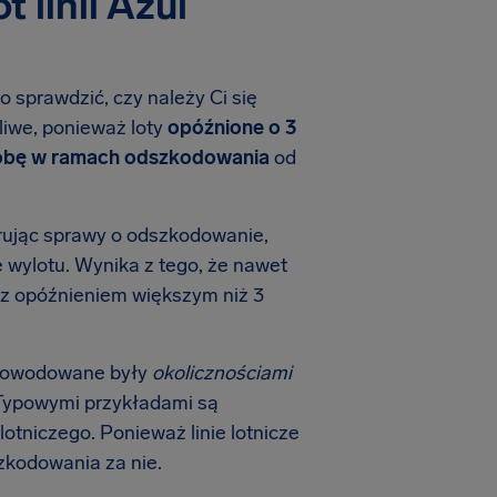
 linii Azul
o sprawdzić, czy należy Ci się
liwe, ponieważ loty
opóźnione o 3
sobę w ramach odszkodowania
od
trując sprawy o odszkodowanie,
 wylotu. Wynika z tego, że nawet
ie z opóźnieniem większym niż 3
e spowodowane były
okolicznościami
. Typowymi przykładami są
otniczego. Ponieważ linie lotnicze
zkodowania za nie.