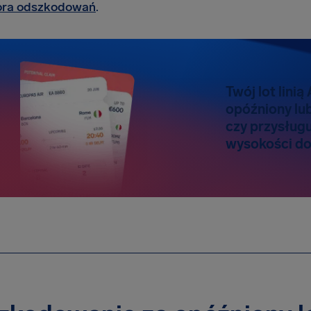
tora odszkodowań
.
Twój lot linią
opóźniony lu
czy przysług
wysokości do