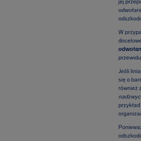
jej prze
odwołani
odszkodow
W przypad
doceloweg
odwołany
przewidu
Jeśli lin
się o ba
również 
nadzwycz
przykład
organizac
Ponieważ
odszkodow