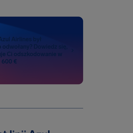
 Azul Airlines był
b odwołany? Dowiedz się,
uje Ci odszkodowanie w
 600 €