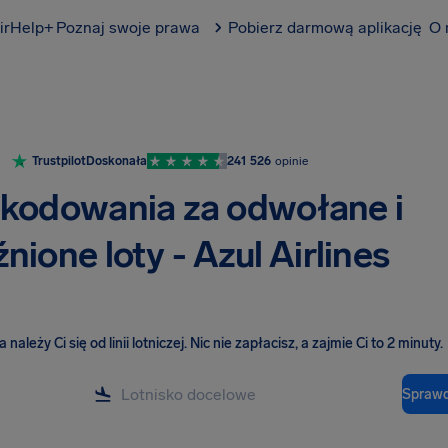
irHelp+
Poznaj swoje prawa
Pobierz darmową aplikację
O 
Trustpilot
Doskonała
241 526
opinie
kodowania za odwołane i
nione loty - Azul Airlines
należy Ci się od linii lotniczej
.
Nic nie zapłacisz, a zajmie Ci to 2 minuty.
Sprawd