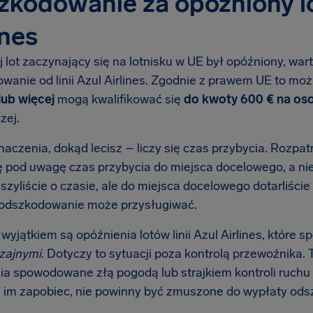
kodowanie za opóźniony lot
ines
j lot zaczynający się na lotnisku w UE był opóźniony, wart
wanie od linii Azul Airlines. Zgodnie z prawem UE to moż
lub więcej
mogą kwalifikować się
do kwoty 600 € na o
czej.
naczenia, dokąd lecisz – liczy się czas przybycia. Rozpa
ię pod uwagę czas przybycia do miejsca docelowego, a nie
uszyliście o czasie, ale do miejsca docelowego dotarliśc
 odszkodowanie może przysługiwać.
 wyjątkiem są opóźnienia lotów linii Azul Airlines, któr
zajnymi
. Dotyczy to sytuacji poza kontrolą przewoźnika
ia spowodowane złą pogodą lub strajkiem kontroli ruchu l
 im zapobiec, nie powinny być zmuszone do wypłaty ods