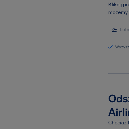
Kliknij p
możemy C
Wszystk
Odsz
Airl
Chociaż l