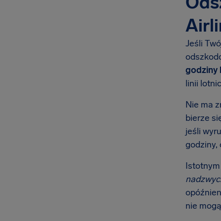
Odsz
Airl
Jeśli Twó
odszkodo
godziny 
linii lotni
Nie ma z
bierze s
jeśli wyr
godziny,
Istotnym
nadzwyc
opóźnien
nie mogą