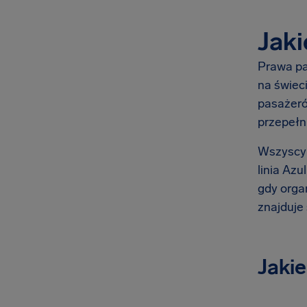
Jaki
Prawa pa
na świeci
pasażeró
przepełni
Wszyscy 
linia Azu
gdy organ
znajduje 
Jakie