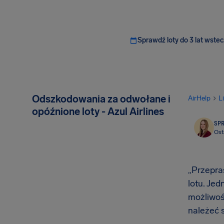
Sprawdź loty do 3 lat wstec
Odszkodowania za odwołane i
AirHelp
L
opóźnione loty - Azul Airlines
SP
Ost
„Przepra
lotu. Je
możliwość
należeć 