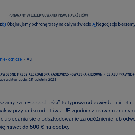
POMAGAMY W EGZEKWOWANIU PRAW PASAŻERÓW
z
Obejmujemy ochroną trasy na całym świecie
Negocjacje bierzemy
inie-lotnicze
AD
RAWDZONE PRZEZ ALEKSANDRA KASIEWICZ-KOWALSKA
·
KIEROWNIK DZIAŁU PRAWNEG
atnia aktualizacja: 23 kwietnia 2025
szamy za niedogodności” to typowa odpowiedź linii lotni
dnak w przypadku odlotów z UE zgodnie z prawem znany
 ubiegania się o odszkodowanie za opóźnienie lub odwołan
się nawet do
600 € na osobę
.