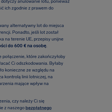
 dotyczy anulowanie lotu, ponieważ
nić ich zgodnie z prawem do
owany alternatywny lot do miejsca
cji. Ponadto, jeśli lot został
 na terenie UE, przepisy unijne
ci do 600 € na osobę
.
wne połączenie, które zakończyłoby
płacać Ci odszkodowania. Byłaby
ło konieczne ze względu na
 kontrolą linii lotniczej, na
arzenia mające wpływ na
enia, czy należy Ci się
nie z naszego
bezpłatnego