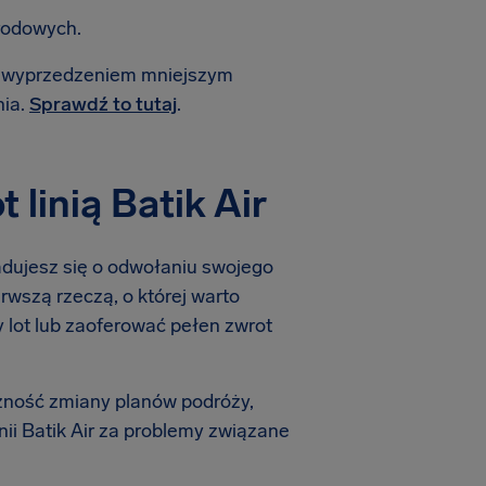
rodowych.
 z wyprzedzeniem mniejszym
nia.
Sprawdź to tutaj
.
linią Batik Air
iadujesz się o odwołaniu swojego
erwszą rzeczą, o której warto
wy lot lub zaoferować pełen zwrot
zność zmiany planów podróży,
ii Batik Air za problemy związane