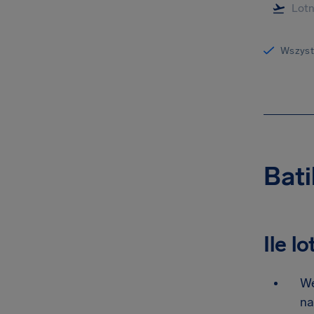
Wszystk
Bati
Ile l
We
na