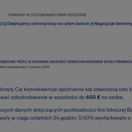
POMAGAMY W EGZEKWOWANIU PRAW PASAŻERÓW
z
Obejmujemy ochroną trasy na całym świecie
Negocjacje bierzemy
RAWDZONE PRZEZ ALEKSANDRA KASIEWICZ-KOWALSKA
·
KIEROWNIK DZIAŁU PRAWNEG
atnia aktualizacja: 4 marca 2026
tknęły Cię konsekwencje opóźnienia lub odwołania lotu lin
iwać odszkodowanie w wysokości do
600 €
na osobę.
zych danych dotyczących punktualności linii lotniczej Bat
wały w ciągu ostatnich 24 godzin, 0.00% wystartowało o 