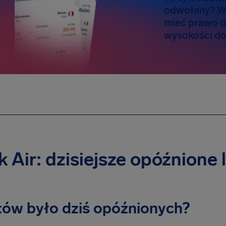
odwołany? W
mieć prawo 
wysokości do
k Air: dzisiejsze opóźnione 
otów było dziś opóźnionych?