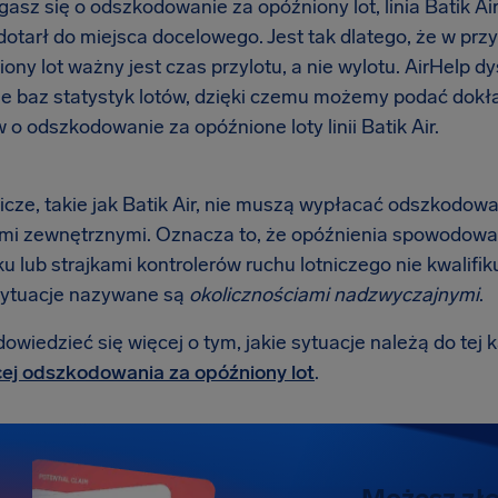
asz się o odszkodowanie za opóźniony lot, linia Batik Air
dotarł do miejsca docelowego. Jest tak dlatego, że w p
ony lot ważny jest czas przylotu, a nie wylotu. AirHelp 
ie baz statystyk lotów, dzięki czemu możemy podać dokł
o odszkodowanie za opóźnione loty linii Batik Air.
nicze, takie jak Batik Air, nie muszą wypłacać odszkodow
mi zewnętrznymi. Oznacza to, że opóźnienia spowodowa
ku lub strajkami kontrolerów ruchu lotniczego nie kwalif
sytuacje nazywane są
okolicznościami nadzwyczajnymi
.
wiedzieć się więcej o tym, jakie sytuacje należą do tej k
ej odszkodowania za opóźniony lot
.