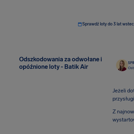
Sprawdź loty do 3 lat wstec
Odszkodowania za odwołane i
SP
opóźnione loty - Batik Air
Ost
Jeżeli do
przysług
Z najnows
wystarto