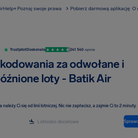
irHelp+
Poznaj swoje prawa
Pobierz darmową aplikację
O 
Trustpilot
Doskonała
241 540
opinie
kodowania za odwołane i
óźnione loty - Batik Air
należy Ci się od linii lotniczej
.
Nic nie zapłacisz, a zajmie Ci to 2 minuty.
Sprawd