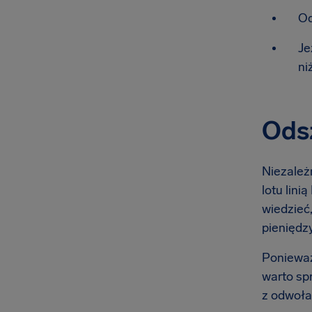
Od
Je
ni
Odsz
Niezależn
lotu lini
wiedzieć,
pieniędzy
Ponieważ
warto sp
z odwoła