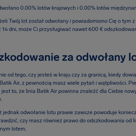
wołano 0.00% lotów krajowych i 0.00% lotów międzyna
żeli Twój lot został odwołany i powiadomiono Cię o tym
ż 14 dni, może Ci przysługiwać nawet 600 € odszkodowa
kodowanie za odwołany lot 
ie od tego, czy jesteś w kraju czy za granicą, kiedy dow
ą Batik Air, z pewnością masz wiele pytań i wątpliwości. Pi
 jest to, że linia Batik Air powinna znaleźć dla Ciebie no
.
 jednak odwołanie lotu prawie zawsze powoduje koniec
rawdzić, czy masz również prawo do odszkodowania od lin
nym lotem.