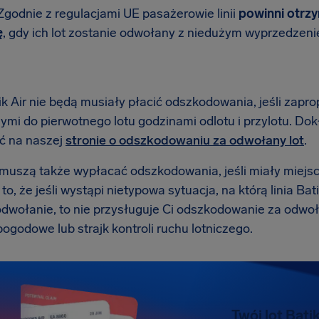
Zgodnie z regulacjami UE pasażerowie linii
powinni otrz
ę
, gdy ich lot zostanie odwołany z niedużym wyprzedzeni
ik Air nie będą musiały płacić odszkodowania, jeśli zapr
ymi do pierwotnego lotu godzinami odlotu i przylotu. 
ć na naszej
stronie o odszkodowaniu za odwołany lot
.
e muszą także wypłacać odszkodowania, jeśli miały miejs
o, że jeśli wystąpi nietypowa sytuacja, na którą linia Bat
dwołanie, to nie przysługuje Ci odszkodowanie za odwoła
ogodowe lub strajk kontroli ruchu lotniczego.
Twój lot Bati