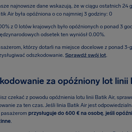
sze najnowsze dane wskazują, że w ciągu ostatnich 24 god
tik Air była opóźniona o co najmniej 3 godziny: 0
00% z 0 lotów krajowych było opóźnionych o ponad 3 go
ędzynarodowych odsetek ten wyniósł 0.00%.
sażerom, którzy dotarli na miejsce docelowe z ponad 3
zysługiwać odszkodowanie.
Sprawdź swój lot
.
odowanie za opóźniony lot linii 
isz czekać z powodu opóźnienia lotu linii Batik Air, spraw
anie za ten czas. Jeśli linia Batik Air jest odpowiedzial
e pasażerom
przysługuje do 600 € na osobę
,
jeśli opóźn
inne
.