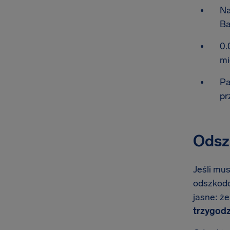
Na
Ba
0.
mi
Pa
pr
Odszk
Jeśli mus
odszkodow
jasne: ż
trzygodz