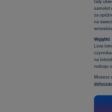
Gdy ubieg
samolot 
za opóźni
na świec
wniosków 
Wyjątki:
Linie lot
czynnika
na lotnis
rodzaju 
Możesz do
dotycząc