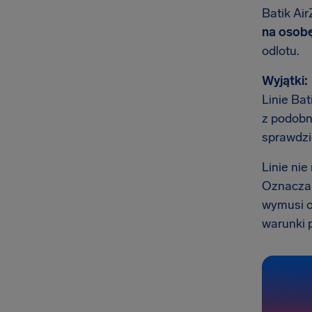
Batik Air
na osob
odlotu.
Wyjątki:
Linie Bat
z podobn
sprawdzi
Linie ni
Oznacza t
wymusi o
warunki p