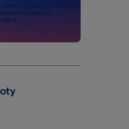
 takim przypadku możesz
do odszkodowania w
 600 €.
loty