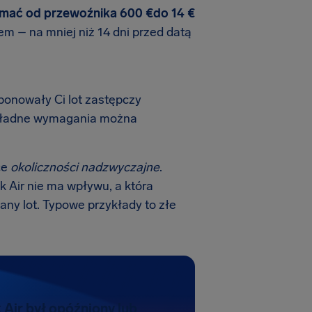
ymać od przewoźnika 600 €do 14 €
em – na mniej niż 14 dni przed datą
oponowały Ci lot zastępczy
Dokładne wymagania można
ce
okoliczności nadzwyczajne
.
ik Air nie ma wpływu, a która
ny lot. Typowe przykłady to złe
k Air był opóźniony lub