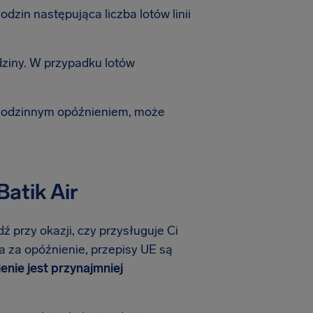
zin następująca liczba lotów linii
dziny. W przypadku lotów
-godzinnym opóźnieniem, może
Batik Air
dź przy okazji, czy przysługuje Ci
na za opóźnienie, przepisy UE są
ienie jest przynajmniej