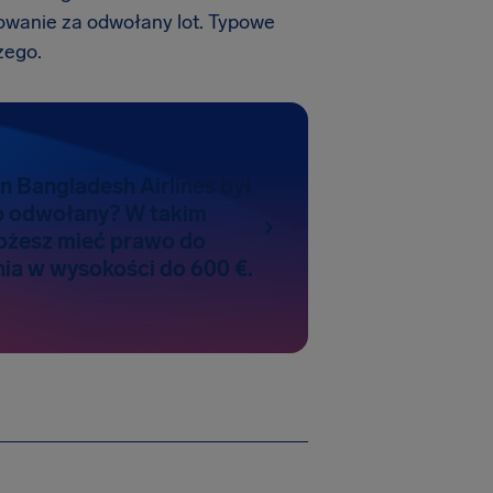
dowanie za odwołany lot. Typowe
zego.
n Bangladesh Airlines był
b odwołany? W takim
ożesz mieć prawo do
a w wysokości do 600 €.