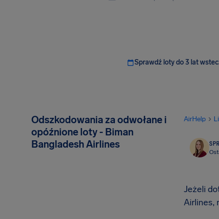
Sprawdź loty do 3 lat wstec
Odszkodowania za odwołane i
AirHelp
L
opóźnione loty - Biman
Bangladesh Airlines
SP
Ost
Jeżeli d
Airlines