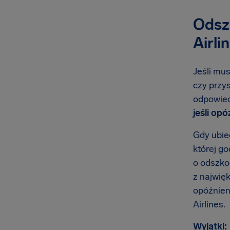
Odsz
Airli
Jeśli mus
czy przys
odpowied
jeśli op
Gdy ubie
której g
o odszko
z najwię
opóźnien
Airlines.
Wyjątki: