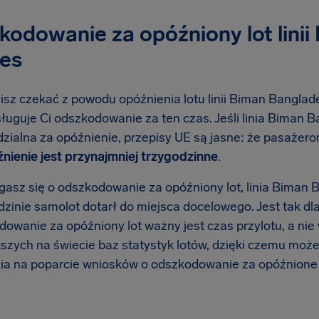
kodowanie za opóźniony lot lini
nes
isz czekać z powodu opóźnienia lotu linii Biman Banglade
ługuje Ci odszkodowanie za ten czas. Jeśli linia Biman B
zialna za opóźnienie, przepisy UE są jasne: że pasażer
óźnienie jest przynajmniej trzygodzinne
.
gasz się o odszkodowanie za opóźniony lot, linia Biman B
odzinie samolot dotarł do miejsca docelowego. Jest tak d
dowanie za opóźniony lot ważny jest czas przylotu, a nie
kszych na świecie baz statystyk lotów, dzięki czemu mo
ia na poparcie wniosków o odszkodowanie za opóźnione l