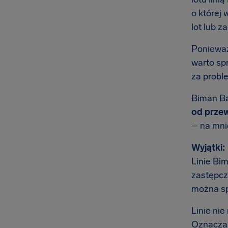
o której 
lot lub z
Ponieważ
warto sp
za probl
Biman Ba
od przew
– na mnie
Wyjątki:
Linie Bi
zastępcz
można sp
Linie ni
Oznacza t