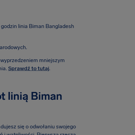
godzin linia Biman Bangladesh
narodowych.
 z wyprzedzeniem mniejszym
nia.
Sprawdź to tutaj
.
 linią Biman
iadujesz się o odwołaniu swojego
ń i wątpliwości. Pierwszą rzeczą,