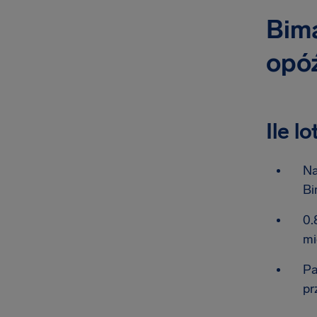
Bima
opóź
Ile l
Na
Bi
0.
mi
Pa
pr