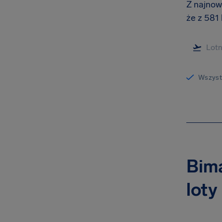
Z najnow
że z 581
Wszystk
Bima
loty