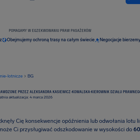
POMAGAMY W EGZEKWOWANIU PRAW PASAŻERÓW
z
Obejmujemy ochroną trasy na całym świecie
Negocjacje bierzemy
inie-lotnicze
BG
RAWDZONE PRZEZ ALEKSANDRA KASIEWICZ-KOWALSKA
·
KIEROWNIK DZIAŁU PRAWNEG
atnia aktualizacja: 4 marca 2026
otknęły Cię konsekwencje opóźnienia lub odwołania lotu 
, może Ci przysługiwać odszkodowanie w wysokości do
60