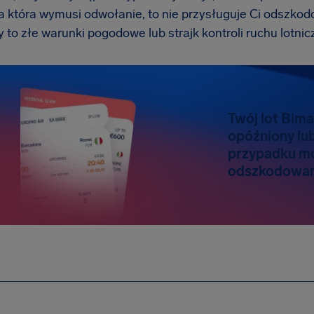
a która wymusi odwołanie, to nie przysługuje Ci odszko
 to złe warunki pogodowe lub strajk kontroli ruchu lotnic
Twój lot Bima
opóźniony lu
przypadku m
odszkodowani