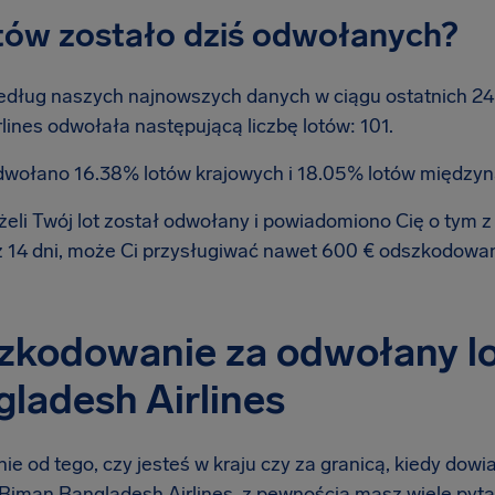
otów zostało dziś odwołanych?
dług naszych najnowszych danych w ciągu ostatnich 24 
rlines odwołała następującą liczbę lotów: 101.
wołano 16.38% lotów krajowych i 18.05% lotów między
żeli Twój lot został odwołany i powiadomiono Cię o tym
ż 14 dni, może Ci przysługiwać nawet 600 € odszkodowa
kodowanie za odwołany lot
ladesh Airlines
ie od tego, czy jesteś w kraju czy za granicą, kiedy dow
ą Biman Bangladesh Airlines, z pewnością masz wiele pyta