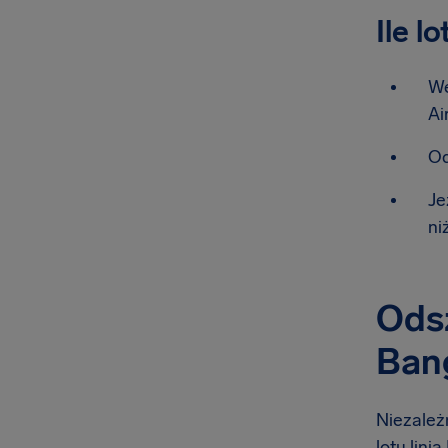
Ile l
We
Ai
Od
Je
ni
Odsz
Bang
Niezależn
lotu lini