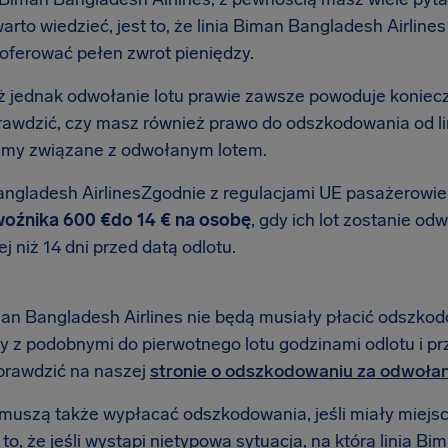
warto wiedzieć, jest to, że linia Biman Bangladesh Airlin
aoferować pełen zwrot pieniędzy.
 jednak odwołanie lotu prawie zawsze powoduje koniec
rawdzić, czy masz również prawo do odszkodowania od li
emy związane z odwołanym lotem.
ngladesh AirlinesZgodnie z regulacjami UE pasażerowie l
oźnika 600 €do 14 € na osobę
, gdy ich lot zostanie 
j niż 14 dni przed datą odlotu.
man Bangladesh Airlines nie będą musiały płacić odszkodo
y z podobnymi do pierwotnego lotu godzinami odlotu i p
rawdzić na naszej
stronie o odszkodowaniu za odwołan
e muszą także wypłacać odszkodowania, jeśli miały miejs
o, że jeśli wystąpi nietypowa sytuacja, na którą linia B