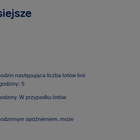
siejsze
zin następująca liczba lotów linii
godziny: 5
godziny. W przypadku lotów
-godzinnym opóźnieniem, może