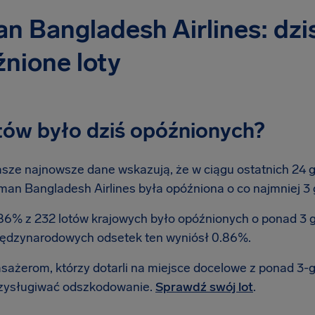
n Bangladesh Airlines: dzi
nione loty
otów było dziś opóźnionych?
sze najnowsze dane wskazują, że w ciągu ostatnich 24 god
man Bangladesh Airlines była opóźniona o co najmniej 3 
86% z 232 lotów krajowych było opóźnionych o ponad 3 
ędzynarodowych odsetek ten wyniósł 0.86%.
sażerom, którzy dotarli na miejsce docelowe z ponad 3
zysługiwać odszkodowanie.
Sprawdź swój lot
.