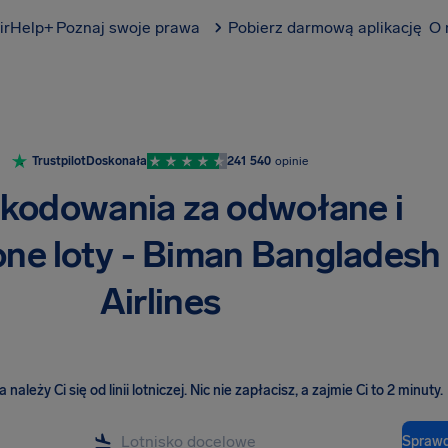
irHelp+
Poznaj swoje prawa
Pobierz darmową aplikację
O 
Trustpilot
Doskonała
241 540
opinie
kodowania za odwołane i
ne loty - Biman Bangladesh
Airlines
należy Ci się od linii lotniczej
.
Nic nie zapłacisz, a zajmie Ci to 2 minuty.
Sprawd