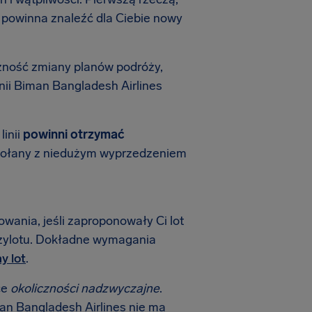
es powinna znaleźć dla Ciebie nowy
zność zmiany planów podróży,
nii Biman Bangladesh Airlines
inii
powinni otrzymać
odwołany z niedużym wyprzedzeniem
wania, jeśli zaproponowały Ci lot
rzylotu. Dokładne wymagania
y lot
.
ce
okoliczności nadzwyczajne
.
iman Bangladesh Airlines nie ma