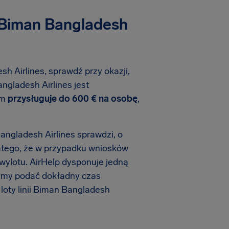
i Biman Bangladesh
sh Airlines, sprawdź przy okazji,
angladesh Airlines jest
om
przysługuje do 600 € na osobę
,
angladesh Airlines sprawdzi, o
latego, że w przypadku wniosków
 wylotu. AirHelp dysponuje jedną
żemy podać dokładny czas
oty linii Biman Bangladesh