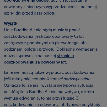
600 €do 14 € na osobę
, gdy ich lot zostanie
odwołany z niedużym wyprzedzeniem – na mniej
niż 14 dni przed datą odlotu.
Wyjątki:
Linie Buddha Air nie będą musiały płacić
odszkodowania, jeśli zaproponowały Ci lot
zastępczy z podobnymi do pierwotnego lotu
godzinami odlotu i przylotu. Dokładne wymagania
można sprawdzić na naszej
stronie o
odszkodowaniu za odwołany lot
.
Linie nie muszą także wypłacać odszkodowania,
jeśli miały miejsce
okoliczności nadzwyczajne
.
Oznacza to, że jeśli wystąpi nietypowa sytuacja,
na którą linia Buddha Air nie ma wpływu, a która
wymusi odwołanie, to nie przysługuje Ci
odszkodowanie za odwołany lot. Typowe przykłady