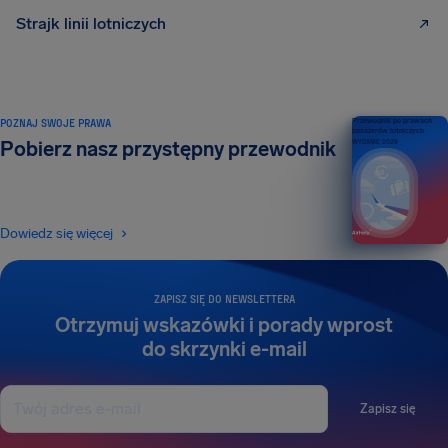
Strajk linii lotniczych
POZNAJ SWOJE PRAWA
Przewodnik po prawach
pasażerów lotniczych
Pobierz nasz przystępny przewodnik
WYDANIE 2026
Dowiedz się więcej
ZAPISZ SIĘ DO NEWSLETTERA
Otrzymuj wskazówki i porady wprost
do skrzynki e-mail
Zapisz się