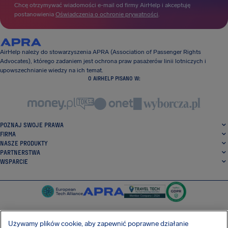
Chcę otrzymywać wiadomości e-mail od firmy AirHelp i akceptuję
postanowienia
Oświadczenia o ochronie prywatności
.
AirHelp należy do stowarzyszenia APRA (Association of Passenger Rights
Advocates), którego zadaniem jest ochrona praw pasażerów linii lotniczych i
upowszechnianie wiedzy na ich temat.
O AIRHELP PISANO W:
POZNAJ SWOJE PRAWA
FIRMA
NASZE PRODUKTY
PARTNERSTWA
WSPARCIE
Używamy plików cookie, aby zapewnić poprawne działanie