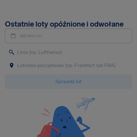
Ostatnie loty opóźnione i odwołane
dd.mm.rrrr
Sprawdź lot