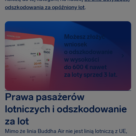
odszkodowania za opóźniony lot
.
Możesz złożyć
wniosek
o odszkodowanie
w wysokości
do 600 € nawet
za loty sprzed 3 lat.
Prawa pasażerów
lotniczych i odszkodowanie
za lot
Mimo że linia Buddha Air nie jest linią lotniczą z UE,