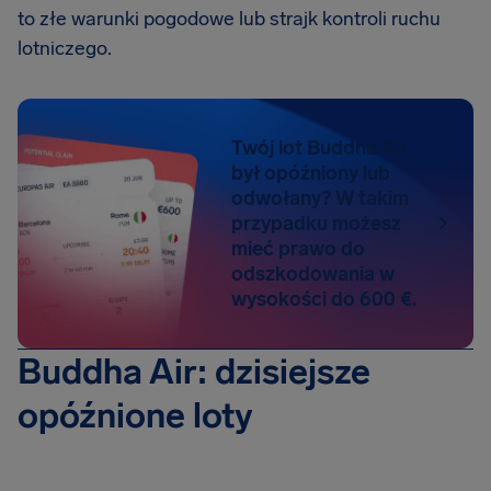
to złe warunki pogodowe lub strajk kontroli ruchu
lotniczego.
Twój lot Buddha Air
był opóźniony lub
odwołany? W takim
przypadku możesz
mieć prawo do
odszkodowania w
wysokości do 600 €.
Buddha Air: dzisiejsze
opóźnione loty