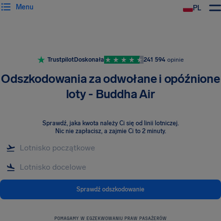
Menu
PL
Trustpilot
Doskonała
241 594
opinie
Odszkodowania za odwołane i opóźnione
loty - Buddha Air
Sprawdź, jaka kwota należy Ci się od linii lotniczej
.
Nic nie zapłacisz, a zajmie Ci to 2 minuty.
Sprawdź odszkodowanie
POMAGAMY W EGZEKWOWANIU PRAW PASAŻERÓW