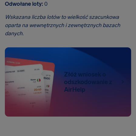
Odwołane loty:
0
Wskazana liczba lotów to wielkość szacunkowa
oparta na wewnętrznych i zewnętrznych bazach
danych.
Złóż wniosek o
odszkodowanie z
AirHelp