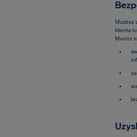
Bezp
Możesz z
klienta l
Musisz si
wi
in
za
au
br
Uzysk