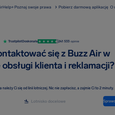
irHelp+
Poznaj swoje prawa
Pobierz darmową aplikację
O 
Trustpilot
Doskonała
241 533
opinie
ontaktować się z Buzz Air w
obsługi klienta i reklamacji?
należy Ci się od linii lotniczej
.
Nic nie zapłacisz, a zajmie Ci to 2 minuty.
Sprawd