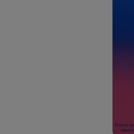
Z
Do
Pasażero
Dotyczy op
odwołań 