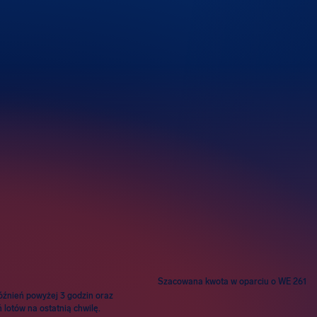
wie
Szacowana kwota w oparciu o WE 261
óźnień powyżej 3 godzin oraz
lotów na ostatnią chwilę.