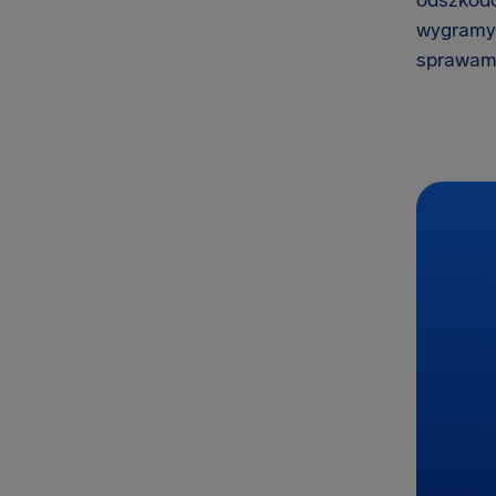
odszkodow
wygramy,
sprawami