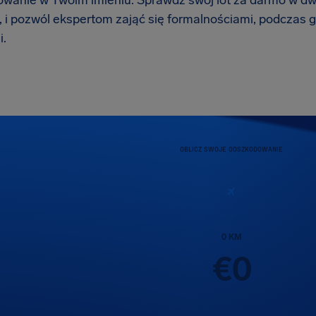
anie w Twoim imieniu. Sprawdź swój lot za darmo w dwie m
 i pozwól ekspertom zająć się formalnościami, podczas g
.
OBLICZ SWOJE ODSZKODOWANIE
0
KM
€
0