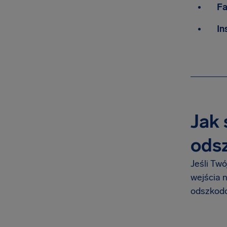
F
In
Jak 
odsz
Jeśli Tw
wejścia 
odszkod