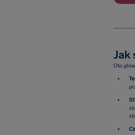
Jak 
Oto głów
Te
pr
St
za
st
Cz