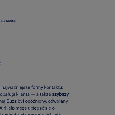
 na siebie
O
z najważniejsze formy kontaktu:
 obsługi klienta — a także
szybszy
 linią Buzz był opóźniony, odwołany
 AirHelp może ubiegać się o