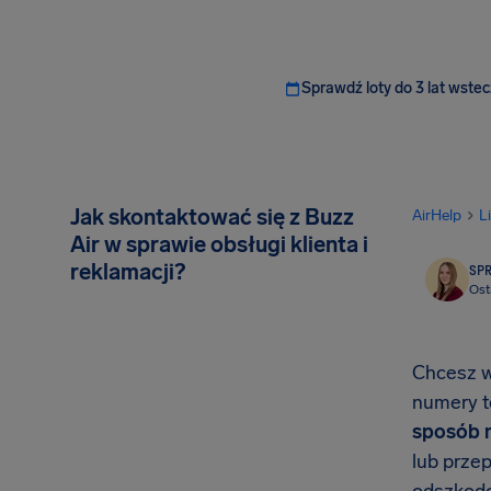
Sprawdź loty do 3 lat wstec
Jak skontaktować się z Buzz
AirHelp
L
Air w sprawie obsługi klienta i
reklamacji?
SP
Ost
Chcesz w
numery te
sposób n
lub prze