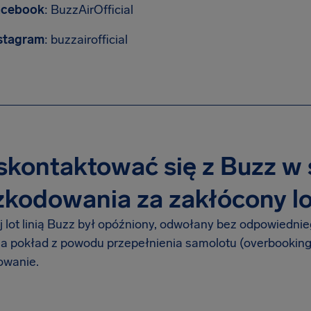
acebook
: BuzzAirOfficial
stagram
: buzzairofficial
skontaktować się z Buzz w
kodowania za zakłócony lo
ój lot linią Buzz był opóźniony, odwołany bez odpowiedn
na pokład z powodu przepełnienia samolotu (overbooking
owanie.