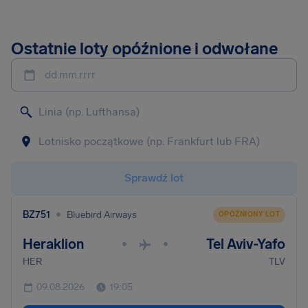
Ostatnie loty opóźnione i odwołane
dd.mm.rrrr
Sprawdź lot
•
BZ751
Bluebird Airways
OPÓŹNIONY LOT
Heraklion
Tel Aviv-Yafo
•
•
HER
TLV
09.08.2026
19:05