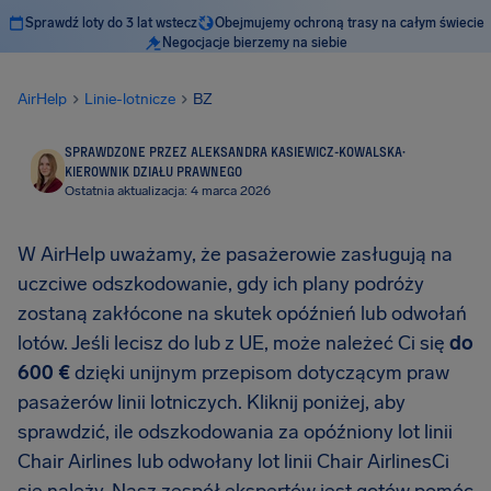
Sprawdź loty do 3 lat wstecz
Obejmujemy ochroną trasy na całym świecie
Negocjacje bierzemy na siebie
AirHelp
Linie-lotnicze
BZ
SPRAWDZONE PRZEZ ALEKSANDRA KASIEWICZ-KOWALSKA
·
KIEROWNIK DZIAŁU PRAWNEGO
Ostatnia aktualizacja: 4 marca 2026
W AirHelp uważamy, że pasażerowie zasługują na
uczciwe odszkodowanie, gdy ich plany podróży
zostaną zakłócone na skutek opóźnień lub odwołań
lotów. Jeśli lecisz do lub z UE, może należeć Ci się
do
600 €
dzięki unijnym przepisom dotyczącym praw
pasażerów linii lotniczych. Kliknij poniżej, aby
sprawdzić, ile odszkodowania za opóźniony lot linii
Chair Airlines lub odwołany lot linii Chair AirlinesCi