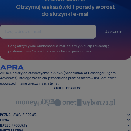
Otrzymuj wskazówki i porady wprost
do skrzynki e-mail
Zapisz się
Chcę otrzymywać wiadomości e-mail od firmy AirHelp i akceptuję
postanowienia
Oświadczenia o ochronie prywatności
.
AirHelp należy do stowarzyszenia APRA (Association of Passenger Rights
Advocates), którego zadaniem jest ochrona praw pasażerów linii lotniczych i
upowszechnianie wiedzy na ich temat.
O AIRHELP PISANO W:
POZNAJ SWOJE PRAWA
FIRMA
NASZE PRODUKTY
PARTNERSTWA