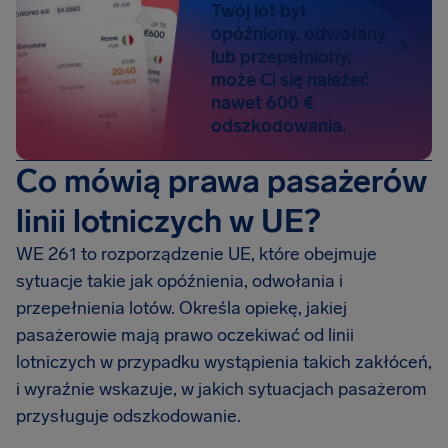
Twój lot był
opóźniony, odwołany
lub przepełniony,
może Ci się należeć
nawet 600 €
odszkodowania.
Co mówią prawa pasażerów
linii lotniczych w UE?
WE 261 to rozporządzenie UE, które obejmuje
sytuacje takie jak opóźnienia, odwołania i
przepełnienia lotów. Określa opiekę, jakiej
pasażerowie mają prawo oczekiwać od linii
lotniczych w przypadku wystąpienia takich zakłóceń,
i wyraźnie wskazuje, w jakich sytuacjach pasażerom
przysługuje odszkodowanie.