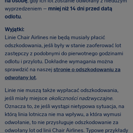
na osobę
, gdy ich lot zostanie odwołany z niedużym
wyprzedzeniem –
mniej niż 14 dni przed datą
odlotu
.
Wyjątki:
Linie Chair Airlines nie będą musiały płacić
odszkodowania, jeśli były w stanie zaoferować lot
zastępczy z podobnymi do pierwotnego godzinami
odlotu i przylotu. Dokładne wymagania można
sprawdzić na naszej
stronie o odszkodowaniu za
odwołany lot
.
Linie nie muszą także wypłacać odszkodowania,
jeśli miały miejsce
okoliczności nadzwyczajne
.
Oznacza to, że jeśli wystąpi nietypowa sytuacja, na
którą linia lotnicza nie ma wpływu, a która wymusi
odwołanie, to nie przysługuje odszkodowanie za
odwołany lot od linii Chair Airlines. Typowe przykłady