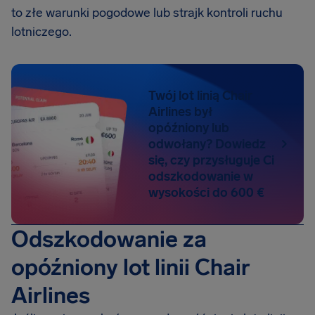
to złe warunki pogodowe lub strajk kontroli ruchu
lotniczego.
Twój lot linią Chair
Airlines był
opóźniony lub
odwołany? Dowiedz
się, czy przysługuje Ci
odszkodowanie w
wysokości do 600 €
Odszkodowanie za
opóźniony lot linii Chair
Airlines