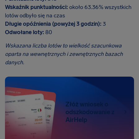
Wskaźnik punktualności:
około 63.36% wszystkich
lotów odbyło się na czas
Długie opóźnienia (powyżej 3 godzin):
3
Odwołane loty:
80
Wskazana liczba lotów to wielkość szacunkowa
oparta na wewnętrznych i zewnętrznych bazach
danych.
Złóż wniosek o
odszkodowanie z
AirHelp