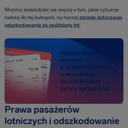
Możesz dowiedzieć się więcej o tym, jakie sytuacje
należą do tej kategorii, na naszej
stronie dotyczącej
odszkodowania za opóźniony lot
.
Możesz złożyć
wniosek
o odszkodowanie
w wysokości
do 600 € nawet
za loty sprzed 3 lat.
Prawa pasażerów
lotniczych i odszkodowanie