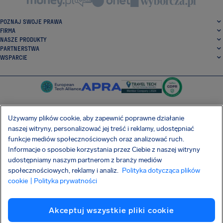
POZNAJ SWOJE PRAWA
FIRMA
NASZE PRODUKTY
PARTNERSTWA
WSPARCIE
Używamy plików cookie, aby zapewnić poprawne działanie
naszej witryny, personalizować jej treść i reklamy, udostępniać
SocialFacebook
SocialTwitter
SocialInstagram
SocialLinkedin
funkcje mediów społecznościowych oraz analizować ruch.
Informacje o sposobie korzystania przez Ciebie z naszej witryny
POBIERZ NASZĄ DARMOWĄ APLIKACJĘ
udostępniamy naszym partnerom z branży mediów
społecznościowych, reklamy i analiz.
Polityka dotycząca plików
cookie
| Polityka prywatności
Warunki Umowy
Polityka prywatności
Pliki cookie
Imprint
Akceptuj wszystkie pliki cookie
Atak na łańcuch dostaw Shai-Hulud
Odstąpienie od umowy