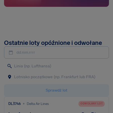
Ostatnie loty opóźnione i odwołane
dd.mm.rrrr
Sprawdź lot
•
DL3746
Delta Air Lines
ODWOŁANY LOT