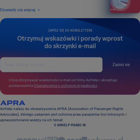
Dowiedz się więcej
ZAPISZ SIĘ DO NEWSLETTERA
Otrzymuj wskazówki i porady wprost
do skrzynki e-mail
Zapisz się
Chcę otrzymywać wiadomości e-mail od firmy AirHelp i akceptuję
postanowienia
Oświadczenia o ochronie prywatności
.
AirHelp należy do stowarzyszenia APRA (Association of Passenger Rights
Advocates), którego zadaniem jest ochrona praw pasażerów linii lotniczych i
upowszechnianie wiedzy na ich temat.
O AIRHELP PISANO W: