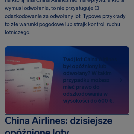
na którą linia China Airlines nie ma wpływu, a która
wymusi odwołanie, to nie przysługuje Ci
odszkodowanie za odwołany lot. Typowe przykłady
to złe warunki pogodowe lub strajk kontroli ruchu
lotniczego.
Twój lot China Airlines
był opóźniony lub
odwołany? W takim
przypadku możesz
mieć prawo do
odszkodowania w
wysokości do 600 €.
China Airlines: dzisiejsze
opóźnione loty