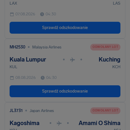
LAX
LAS
07.08.2026
04:30
Sprawdź odszkodowanie
•
MH2530
Malaysia Airlines
ODWOŁANY LOT
Kuala Lumpur
Kuching
•
•
KUL
KCH
08.08.2026
04:30
Sprawdź odszkodowanie
•
JL3731
Japan Airlines
ODWOŁANY LOT
Kagoshima
Amami O Shima
•
•