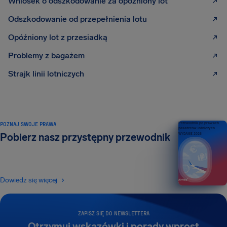
Wniosek o odszkodowanie za opóźniony lot
Odszkodowanie od przepełnienia lotu
Opóźniony lot z przesiadką
Problemy z bagażem
Strajk linii lotniczych
POZNAJ SWOJE PRAWA
Przewodnik po prawach
pasażerów lotniczych
Pobierz nasz przystępny przewodnik
WYDANIE 2026
Dowiedz się więcej
ZAPISZ SIĘ DO NEWSLETTERA
Otrzymuj wskazówki i porady wprost