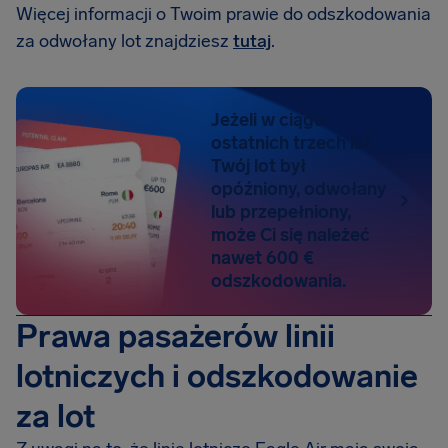
Więcej informacji o Twoim prawie do odszkodowania
za odwołany lot znajdziesz
tutaj
.
Jeżeli w ciągu
ostatnich trzech lat
Twój lot był
opóźniony, odwołany
lub przepełniony,
może Ci się należeć
nawet 600 €
odszkodowania.
Prawa pasażerów linii
lotniczych i odszkodowanie
za lot