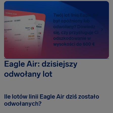
Twój lot linią Eagle Air
był opóźniony lub
odwołany? Dowiedz
się, czy przysługuje Ci
odszkodowanie w
wysokości do 600 €
Eagle Air: dzisiejszy
odwołany lot
Ile lotów linii Eagle Air dziś zostało
odwołanych?