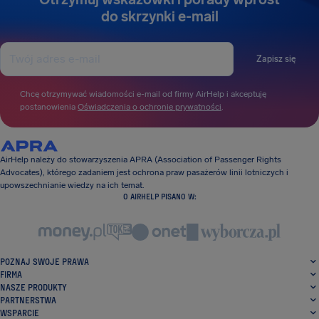
do skrzynki e-mail
Zapisz się
Chcę otrzymywać wiadomości e-mail od firmy AirHelp i akceptuję
postanowienia
Oświadczenia o ochronie prywatności
.
AirHelp należy do stowarzyszenia APRA (Association of Passenger Rights
Advocates), którego zadaniem jest ochrona praw pasażerów linii lotniczych i
upowszechnianie wiedzy na ich temat.
O AIRHELP PISANO W:
POZNAJ SWOJE PRAWA
FIRMA
NASZE PRODUKTY
PARTNERSTWA
WSPARCIE