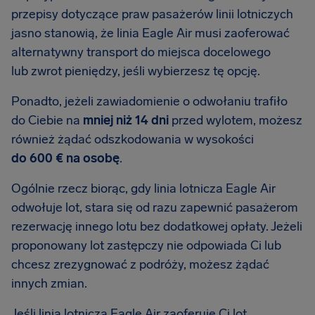
przepisy dotyczące praw pasażerów linii lotniczych
jasno stanowią, że linia Eagle Air musi zaoferować
alternatywny transport do miejsca docelowego
lub zwrot pieniędzy, jeśli wybierzesz tę opcję.
Ponadto, jeżeli zawiadomienie o odwołaniu trafiło
do Ciebie na
mniej niż 14 dni
przed wylotem, możesz
również żądać odszkodowania w wysokości
do 600 € na osobę
.
Ogólnie rzecz biorąc, gdy linia lotnicza Eagle Air
odwołuje lot, stara się od razu zapewnić pasażerom
rezerwację innego lotu bez dodatkowej opłaty. Jeżeli
proponowany lot zastępczy nie odpowiada Ci lub
chcesz zrezygnować z podróży, możesz żądać
innych zmian.
Jeśli linia lotnicza Eagle Air zaoferuje Ci lot