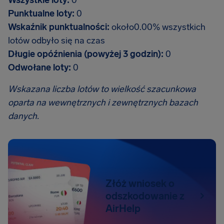
Wszystkie loty:
0
Punktualne loty:
0
Wskaźnik punktualności:
około0.00% wszystkich
lotów odbyło się na czas
Długie opóźnienia (powyżej 3 godzin):
0
Odwołane loty:
0
Wskazana liczba lotów to wielkość szacunkowa
oparta na wewnętrznych i zewnętrznych bazach
danych.
Złóż wniosek o
odszkodowanie z
AirHelp