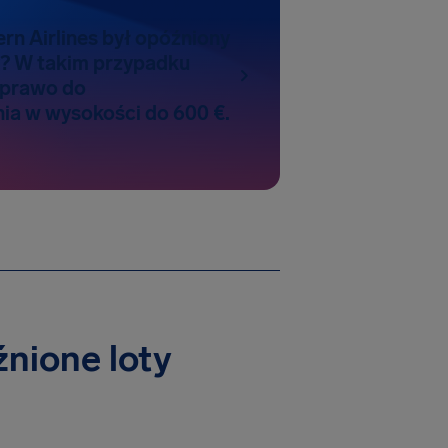
ern Airlines był opóźniony
? W takim przypadku
 prawo do
a w wysokości do 600 €.
źnione loty