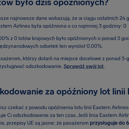
otów było dziś opóźnionych?
sze najnowsze dane wskazują, że w ciągu ostatnich 24 god
stern Airlines była opóźniona o co najmniej 3 godziny: 0
00% z 0 lotów krajowych było opóźnionych o ponad 3 go
ędzynarodowych odsetek ten wyniósł 0.00%.
sażerom, którzy dotarli na miejsce docelowe z ponad 3
zysługiwać odszkodowanie.
Sprawdź swój lot
.
odowanie za opóźniony lot linii 
isz czekać z powodu opóźnienia lotu linii Eastern Airlines
je Ci odszkodowanie za ten czas. Jeśli linia Eastern Airl
ie, przepisy UE są jasne: że pasażerom
przysługuje do 