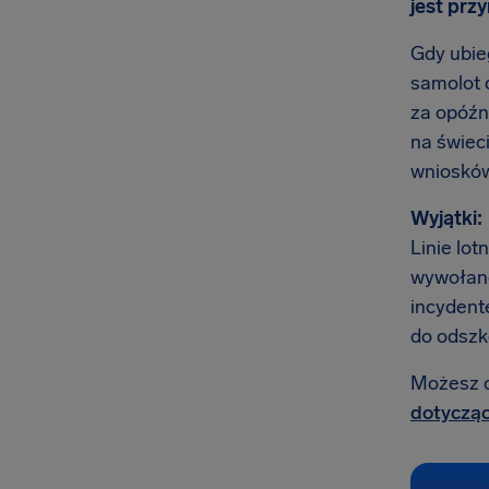
jest prz
Gdy ubieg
samolot 
za opóźni
na świec
wniosków 
Wyjątki:
Linie lot
wywołane
incydente
do odszk
Możesz do
dotycząc