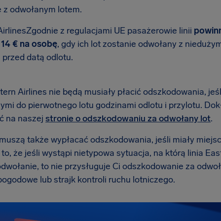
 z odwołanym lotem.
AirlinesZgodnie z regulacjami UE pasażerowie linii
powinn
14 € na osobę
, gdy ich lot zostanie odwołany z nieduż
i przed datą odlotu.
tern Airlines nie będą musiały płacić odszkodowania, jeś
ymi do pierwotnego lotu godzinami odlotu i przylotu. 
ć na naszej
stronie o odszkodowaniu za odwołany lot
.
e muszą także wypłacać odszkodowania, jeśli miały miejs
o, że jeśli wystąpi nietypowa sytuacja, na którą linia Eas
dwołanie, to nie przysługuje Ci odszkodowanie za odwoła
ogodowe lub strajk kontroli ruchu lotniczego.