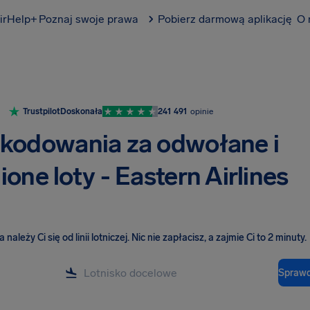
irHelp+
Poznaj swoje prawa
Pobierz darmową aplikację
O 
Trustpilot
Doskonała
241 491
opinie
kodowania za odwołane i
one loty - Eastern Airlines
należy Ci się od linii lotniczej
.
Nic nie zapłacisz, a zajmie Ci to 2 minuty.
Sprawd