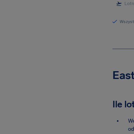
Wszystk
East
Ile l
We
od