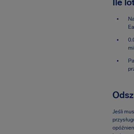
Ile l
Na
Ea
0.
mi
Pa
pr
Odszk
Jeśli mus
przysługu
opóźnien