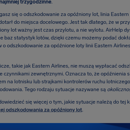
ynajmniej trzygodzinne
.
asz się o odszkodowanie za opóźniony lot, linia Eastern A
dotarł do miejsca docelowego. Jest tak dlatego, że w p
ony lot ważny jest czas przylotu, a nie wylotu. AirHelp 
ie baz statystyk lotów, dzięki czemu możemy podać dokł
o odszkodowanie za opóźnione loty linii Eastern Airlines
nicze, takie jak Eastern Airlines, nie muszą wypłacać ods
 czynnikami zewnętrznymi. Oznacza to, że opóźnienia
m na lotnisku lub strajkami kontrolerów ruchu lotniczego 
odowania. Tego rodzaju sytuacje nazywane są
okoliczno
wiedzieć się więcej o tym, jakie sytuacje należą do tej k
ej odszkodowania za opóźniony lot
.