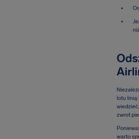
Od
Je
ni
Odsz
Airl
Niezależn
lotu lini
wiedzieć,
zwrot pie
Ponieważ
warto sp