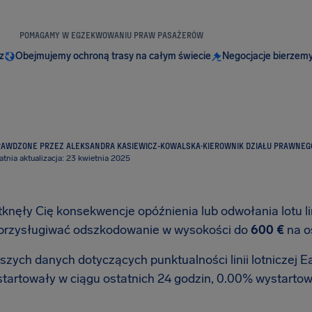
POMAGAMY W EGZEKWOWANIU PRAW PASAŻERÓW
z
Obejmujemy ochroną trasy na całym świecie
Negocjacje bierzemy
RAWDZONE PRZEZ ALEKSANDRA KASIEWICZ-KOWALSKA
·
KIEROWNIK DZIAŁU PRAWNEG
atnia aktualizacja: 23 kwietnia 2025
tknęły Cię konsekwencje opóźnienia lub odwołania lotu lin
przysługiwać odszkodowanie w wysokości do
600 €
na o
zych danych dotyczących punktualności linii lotniczej Eas
startowały w ciągu ostatnich 24 godzin, 0.00% wystartow