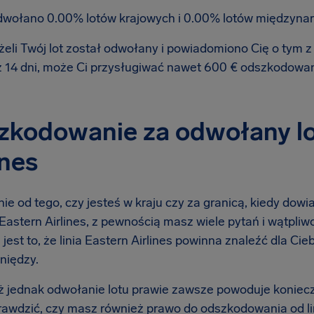
wołano 0.00% lotów krajowych i 0.00% lotów międzyna
żeli Twój lot został odwołany i powiadomiono Cię o tym
ż 14 dni, może Ci przysługiwać nawet 600 € odszkodowa
kodowanie za odwołany lot
ines
ie od tego, czy jesteś w kraju czy za granicą, kiedy dow
ą Eastern Airlines, z pewnością masz wiele pytań i wątpliw
 jest to, że linia Eastern Airlines powinna znaleźć dla Ci
niędzy.
 jednak odwołanie lotu prawie zawsze powoduje koniec
rawdzić, czy masz również prawo do odszkodowania od lin