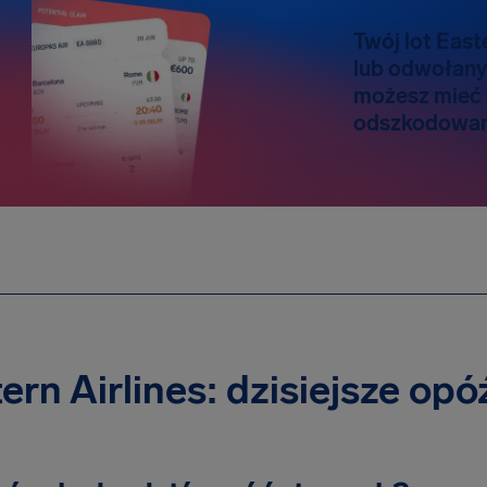
Twój lot East
lub odwołany
możesz mieć
odszkodowani
ern Airlines: dzisiejsze opó