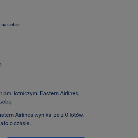
 na siebie
O
iami lotniczymi Eastern Airlines,
sobę.
tern Airlines wynika, że z 0 lotów,
ało o czasie.