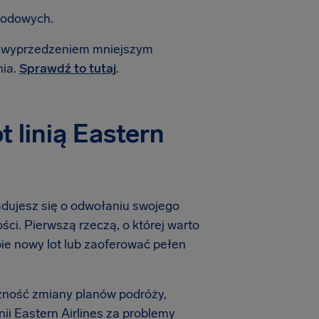
rodowych.
 z wyprzedzeniem mniejszym
nia.
Sprawdź to tutaj
.
 linią Eastern
iadujesz się o odwołaniu swojego
ości. Pierwszą rzeczą, o której warto
ebie nowy lot lub zaoferować pełen
zność zmiany planów podróży,
ii Eastern Airlines za problemy