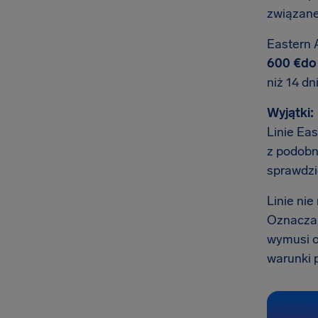
związane
Eastern 
600 €do 
niż 14 dn
Wyjątki:
Linie Eas
z podobn
sprawdzi
Linie ni
Oznacza t
wymusi o
warunki p