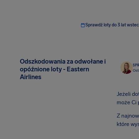
Sprawdź loty do 3 lat wstec
Odszkodowania za odwołane i
SP
opóźnione loty - Eastern
Ost
Airlines
Jeżeli do
może Ci 
Z najnows
które wy