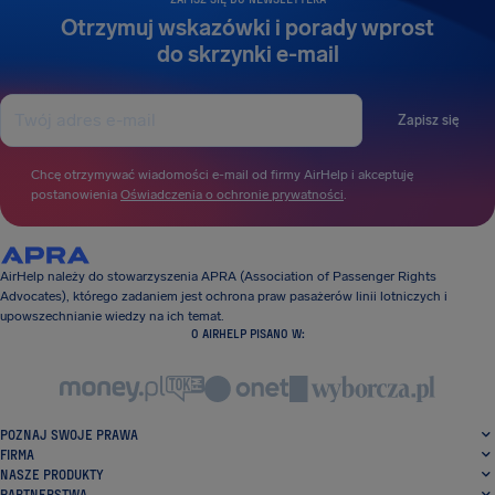
Otrzymuj wskazówki i porady wprost
do skrzynki e-mail
Zapisz się
Chcę otrzymywać wiadomości e-mail od firmy AirHelp i akceptuję
postanowienia
Oświadczenia o ochronie prywatności
.
AirHelp należy do stowarzyszenia APRA (Association of Passenger Rights
Advocates), którego zadaniem jest ochrona praw pasażerów linii lotniczych i
upowszechnianie wiedzy na ich temat.
O AIRHELP PISANO W:
POZNAJ SWOJE PRAWA
FIRMA
NASZE PRODUKTY
PARTNERSTWA