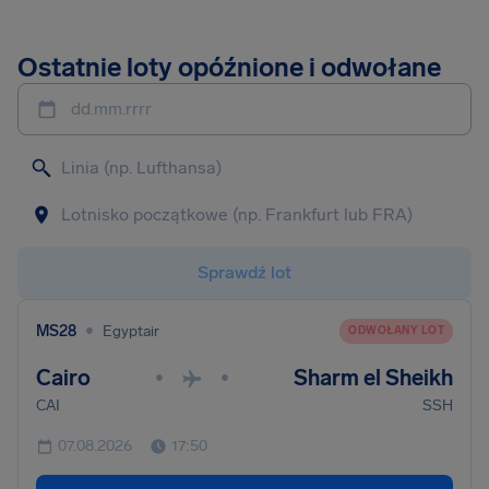
Ostatnie loty opóźnione i odwołane
dd.mm.rrrr
Sprawdź lot
•
MS28
Egyptair
ODWOŁANY LOT
Cairo
Sharm el Sheikh
•
•
CAI
SSH
07.08.2026
17:50