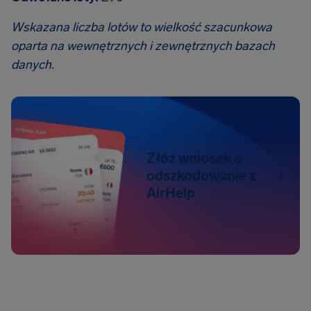
Wskazana liczba lotów to wielkość szacunkowa
oparta na wewnętrznych i zewnętrznych bazach
danych.
Złóż wniosek o
odszkodowanie z
AirHelp