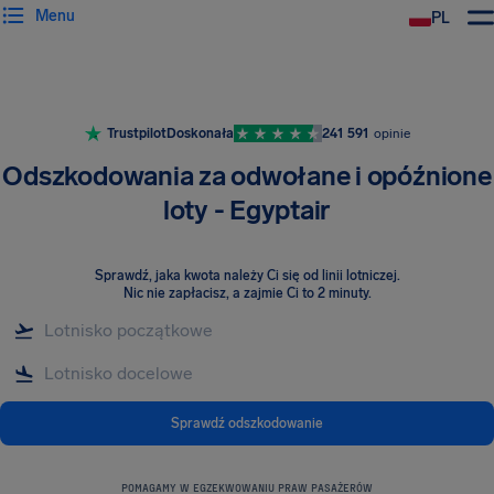
Menu
PL
Trustpilot
Doskonała
241 591
opinie
Odszkodowania za odwołane i opóźnione
loty - Egyptair
Sprawdź, jaka kwota należy Ci się od linii lotniczej
.
Nic nie zapłacisz, a zajmie Ci to 2 minuty.
Sprawdź odszkodowanie
POMAGAMY W EGZEKWOWANIU PRAW PASAŻERÓW