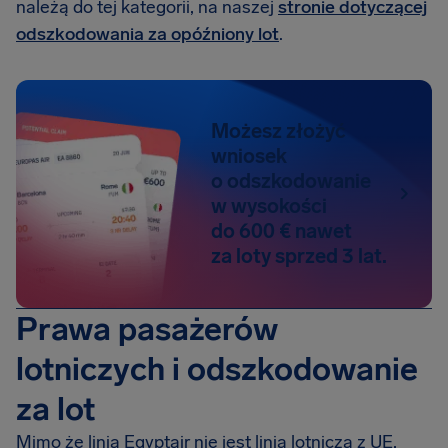
należą do tej kategorii, na naszej
stronie dotyczącej
odszkodowania za opóźniony lot
.
Możesz złożyć
wniosek
o odszkodowanie
w wysokości
do 600 € nawet
za loty sprzed 3 lat.
Prawa pasażerów
lotniczych i odszkodowanie
za lot
Mimo że linia Egyptair nie jest linią lotniczą z UE,