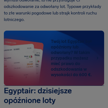
wymusi odwołanie, to nie przysługuje Ci
odszkodowanie za odwołany lot. Typowe przykłady
to złe warunki pogodowe lub strajk kontroli ruchu
lotniczego.
Twój lot Egyptair był
opóźniony lub
odwołany? W takim
przypadku możesz
mieć prawo do
odszkodowania w
wysokości do 600 €.
Egyptair: dzisiejsze
opóźnione loty