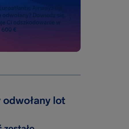
 Euroatlantic Airways był
b odwołany? Dowiedz się,
uje Ci odszkodowanie w
 600 €
y odwołany lot
iś zostało