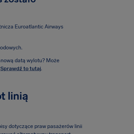
tnicza Euroatlantic Airways
rodowych.
planową datą wylotu? Może
.
Sprawdź to tutaj
.
 linią
pisy dotyczące praw pasażerów linii