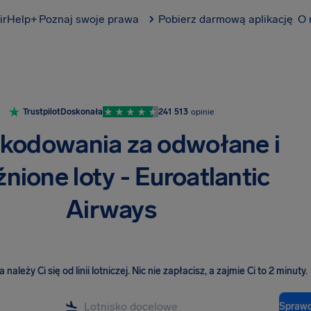
irHelp+
Poznaj swoje prawa
Pobierz darmową aplikację
O 
Trustpilot
Doskonała
241 513
opinie
kodowania za odwołane i
nione loty - Euroatlantic
Airways
należy Ci się od linii lotniczej
.
Nic nie zapłacisz, a zajmie Ci to 2 minuty.
Sprawd