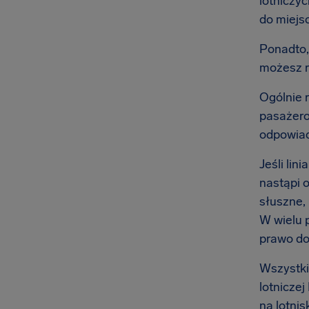
lotniczyc
do miejsc
Ponadto,
możesz 
Ogólnie r
pasażero
odpowiad
Jeśli lin
nastąpi 
słuszne,
W wielu 
prawo do
Wszystkie
lotnicze
na lotnis