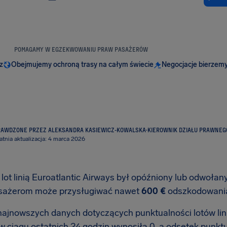
POMAGAMY W EGZEKWOWANIU PRAW PASAŻERÓW
z
Obejmujemy ochroną trasy na całym świecie
Negocjacje bierzemy
RAWDZONE PRZEZ ALEKSANDRA KASIEWICZ-KOWALSKA
·
KIEROWNIK DZIAŁU PRAWNEG
atnia aktualizacja: 4 marca 2026
lot linią Euroatlantic Airways był opóźniony lub odwołany?
sażerom może przysługiwać nawet
600 €
odszkodowan
ajnowszych danych dotyczących punktualności lotów linii
w ciągu ostatnich 24 godzin wynosiła 0, a odsetek punkt