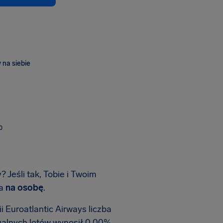
 na siebie
O
 Jeśli tak, Tobie i Twoim
ia
na osobę
.
 Euroatlantic Airways liczba
ualnych lotów wynosił 0.00%.