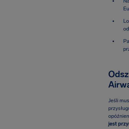
Na
Eu
Lo
od
Pa
pr
Odszk
Airw
Jeśli mus
przysługu
opóźnien
jest prz