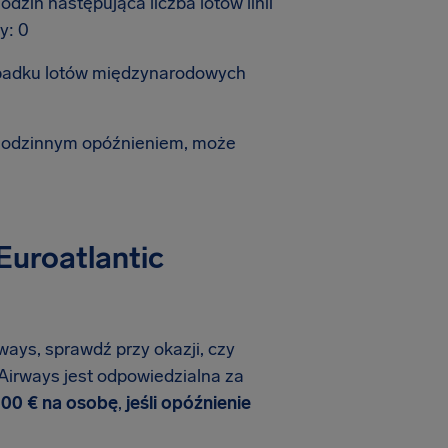
zin następująca liczba lotów linii
y: 0
ypadku lotów międzynarodowych
-godzinnym opóźnieniem, może
Euroatlantic
rways, sprawdź przy okazji, czy
 Airways jest odpowiedzialna za
600 € na osobę
,
jeśli opóźnienie