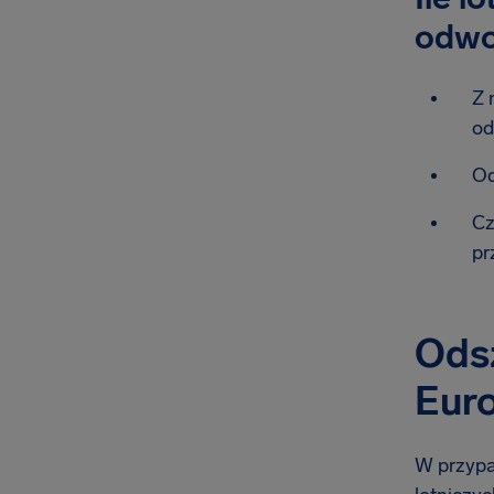
odwo
Z 
od
Od
Cz
pr
Odsz
Euro
W przypad