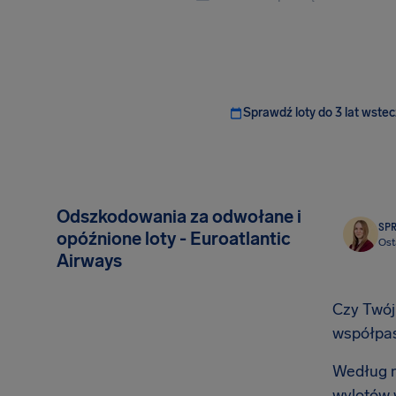
Sprawdź loty do 3 lat wstec
Odszkodowania za odwołane i
SP
opóźnione loty - Euroatlantic
Ost
Airways
Czy Twój 
współpa
Według n
wylotów 