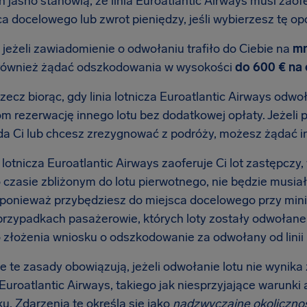
h jasno stanowią, że linia Euroatlantic Airways musi zao
a docelowego lub zwrot pieniędzy, jeśli wybierzesz tę opc
 jeżeli zawiadomienie o odwołaniu trafiło do Ciebie na
mn
również żądać odszkodowania w wysokości
do 600 € na
zecz biorąc, gdy linia lotnicza Euroatlantic Airways odwoł
m rezerwację innego lotu bez dodatkowej opłaty. Jeżeli 
a Ci lub chcesz zrezygnować z podróży, możesz żądać i
ia lotnicza Euroatlantic Airways zaoferuje Ci lot zastępc
o czasie zbliżonym do lotu pierwotnego, nie będzie musi
 ponieważ przybędziesz do miejsca docelowego przy min
przypadkach pasażerowie, których loty zostały odwołane w
 złożenia wniosku o odszkodowanie za odwołany od linii l
 te zasady obowiązują, jeżeli odwołanie lotu nie wynika 
j Euroatlantic Airways, takiego jak niesprzyjające warun
ku. Zdarzenia te określa się jako
nadzwyczajne okoliczno