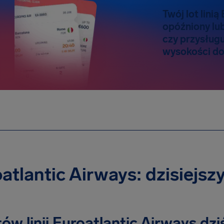
Twój lot linią
opóźniony lu
czy przysług
wysokości do
atlantic Airways: dzisiejsz
otów linii Euroatlantic Airways dz