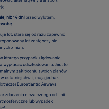
ferować alternatywny transport
ję.
iej niż 14 dni
przed wylotem,
 osobę
.
uje lot, stara się od razu zapewnić
proponowany lot zastępczy nie
nnych zmian.
zy, w którego przypadku lądowanie
ała wypłacać odszkodowania. Jest to
imalnym zakłóceniu swoich planów.
 ostatniej chwili, mają jednak
otniczej Euroatlantic Airways.
ze zdarzenia niezależnego od linii
ki atmosferyczne lub wypadek
ści
.