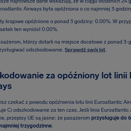
sze najnowsze dane wskazują, że w ciągu ostatnich 24 god
roatlantic Airways była opóźniona o co najmniej 3 godzin
ty krajowe opóźnione o ponad 3 godziny: 0.00%. W prz
setek ten wyniósł 0.00%.
sażerom, którzy dotarli na miejsce docelowe z ponad 3
zysługiwać odszkodowanie.
Sprawdź swój lot
.
odowanie za opóźniony lot linii 
ays
isz czekać z powodu opóźnienia lotu linii Euroatlantic Ai
je Ci odszkodowanie za ten czas. Jeśli linia Euroatlantic
ie, przepisy UE są jasne: że pasażerom
przysługuje do 
ynajmniej trzygodzinne
.