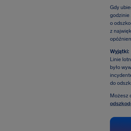
Gdy ubieg
godzinie
o odszko
z najwię
opóźnien
Wyjątki:
Linie lot
było wyw
incydente
do odszk
Możesz do
odszkodo