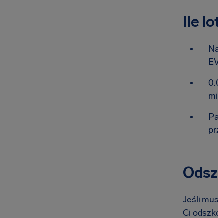
Ile l
Na
EV
0.
mi
Pa
pr
Odszk
Jeśli mus
Ci odszko