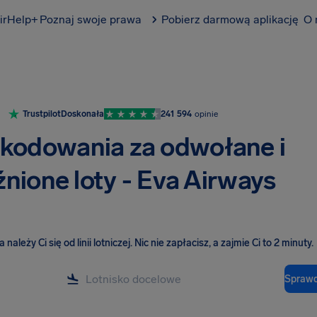
irHelp+
Poznaj swoje prawa
Pobierz darmową aplikację
O 
Trustpilot
Doskonała
241 594
opinie
kodowania za odwołane i
nione loty - Eva Airways
należy Ci się od linii lotniczej
.
Nic nie zapłacisz, a zajmie Ci to 2 minuty.
Sprawd