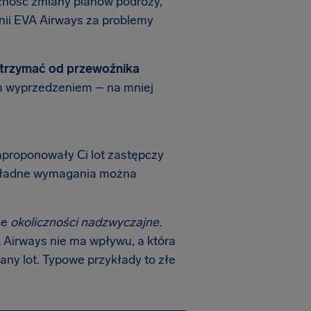
zność zmiany planów podróży,
nii EVA Airways za problemy
otrzymać od przewoźnika
ym wyprzedzeniem – na mniej
zaproponowały Ci lot zastępczy
Dokładne wymagania można
ce
okoliczności nadzwyczajne
.
VA Airways nie ma wpływu, a która
ny lot. Typowe przykłady to złe