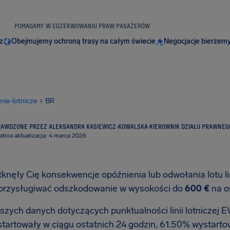
POMAGAMY W EGZEKWOWANIU PRAW PASAŻERÓW
z
Obejmujemy ochroną trasy na całym świecie
Negocjacje bierzemy
inie-lotnicze
BR
RAWDZONE PRZEZ ALEKSANDRA KASIEWICZ-KOWALSKA
·
KIEROWNIK DZIAŁU PRAWNEG
atnia aktualizacja: 4 marca 2026
otknęły Cię konsekwencje opóźnienia lub odwołania lotu l
przysługiwać odszkodowanie w wysokości do
600 €
na o
szych danych dotyczących punktualności linii lotniczej E
startowały w ciągu ostatnich 24 godzin, 61.50% wystarto