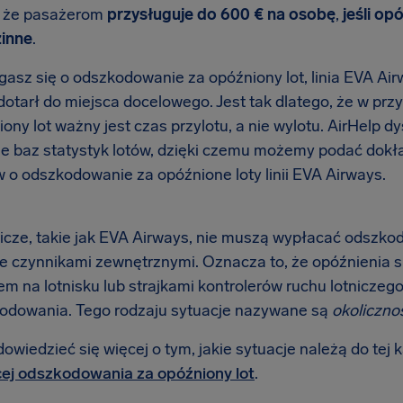
: że pasażerom
przysługuje do 600 € na osobę
,
jeśli op
inne
.
asz się o odszkodowanie za opóźniony lot, linia EVA Airw
dotarł do miejsca docelowego. Jest tak dlatego, że w p
ony lot ważny jest czas przylotu, a nie wylotu. AirHelp 
ie baz statystyk lotów, dzięki czemu możemy podać dokł
 o odszkodowanie za opóźnione loty linii EVA Airways.
nicze, takie jak EVA Airways, nie muszą wypłacać odszkod
 czynnikami zewnętrznymi. Oznacza to, że opóźnienia
m na lotnisku lub strajkami kontrolerów ruchu lotniczego 
odowania. Tego rodzaju sytuacje nazywane są
okoliczno
wiedzieć się więcej o tym, jakie sytuacje należą do tej k
ej odszkodowania za opóźniony lot
.