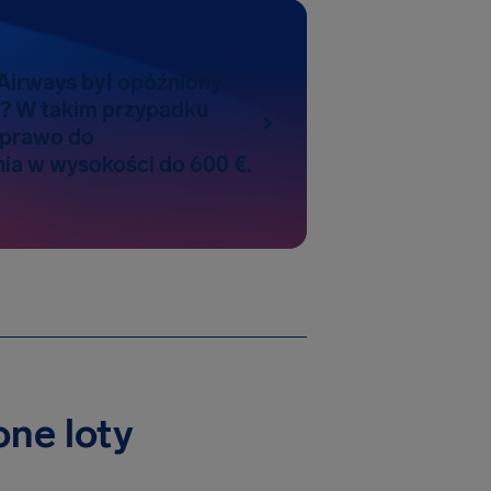
 Airways był opóźniony
? W takim przypadku
 prawo do
a w wysokości do 600 €.
one loty