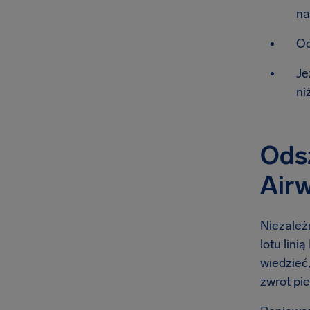
na
Od
Je
ni
Odsz
Air
Niezależn
lotu lini
wiedzieć,
zwrot pie