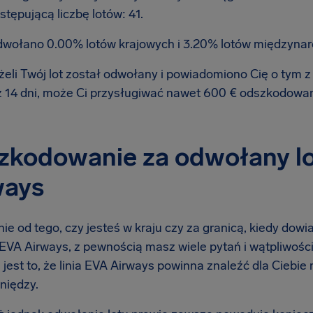
stępującą liczbę lotów: 41.
wołano 0.00% lotów krajowych i 3.20% lotów międzyna
żeli Twój lot został odwołany i powiadomiono Cię o tym
ż 14 dni, może Ci przysługiwać nawet 600 € odszkodowa
kodowanie za odwołany lot
ways
ie od tego, czy jesteś w kraju czy za granicą, kiedy dow
ą EVA Airways, z pewnością masz wiele pytań i wątpliwości
 jest to, że linia EVA Airways powinna znaleźć dla Ciebie
niędzy.