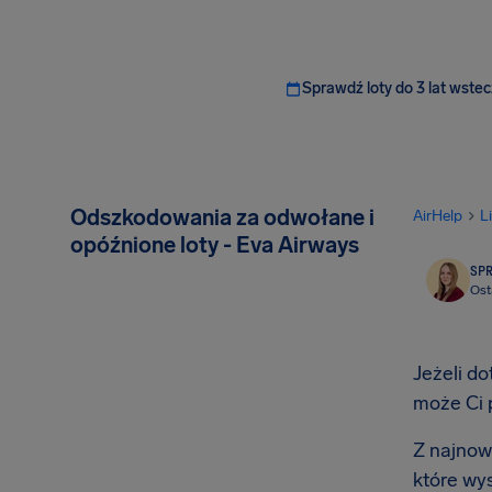
Sprawdź loty do 3 lat wstec
Odszkodowania za odwołane i
AirHelp
L
opóźnione loty - Eva Airways
SP
Ost
Jeżeli d
może Ci 
Z najnow
które wy