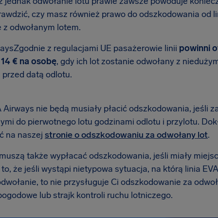
 jednak odwołanie lotu prawie zawsze powoduje koniec
rawdzić, czy masz również prawo do odszkodowania od li
 z odwołanym lotem.
aysZgodnie z regulacjami UE pasażerowie linii
powinni 
14 € na osobę
, gdy ich lot zostanie odwołany z nieduż
i przed datą odlotu.
A Airways nie będą musiały płacić odszkodowania, jeśli 
ymi do pierwotnego lotu godzinami odlotu i przylotu. 
ć na naszej
stronie o odszkodowaniu za odwołany lot
.
e muszą także wypłacać odszkodowania, jeśli miały miejs
o, że jeśli wystąpi nietypowa sytuacja, na którą linia E
dwołanie, to nie przysługuje Ci odszkodowanie za odwoła
ogodowe lub strajk kontroli ruchu lotniczego.