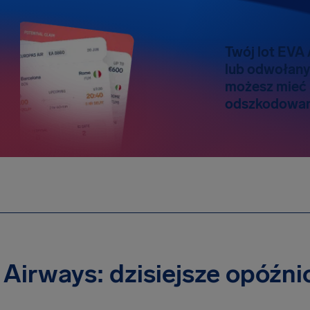
Twój lot EVA
lub odwołany
możesz mieć
odszkodowani
Airways: dzisiejsze opóźni