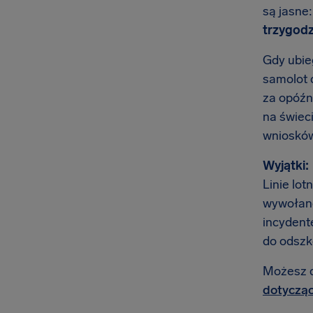
są jasne
trzygodz
Gdy ubieg
samolot 
za opóźni
na świec
wniosków
Wyjątki:
Linie lot
wywołane
incydente
do odszk
Możesz do
dotycząc