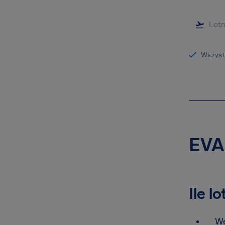
Wszystk
EVA 
Ile l
We