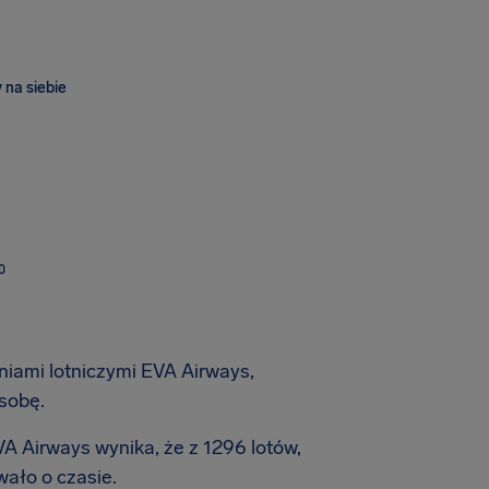
 na siebie
O
iniami lotniczymi EVA Airways,
sobę.
VA Airways wynika, że z 1296 lotów,
wało o czasie.