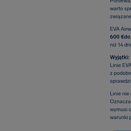
Ponieważ
warto sp
związane
EVA Airw
600 €do 
niż 14 dn
Wyjątki:
Linie EV
z podobn
sprawdzi
Linie ni
Oznacza t
wymusi o
warunki p