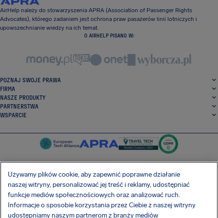
AirHelp należy do stowarzyszenia APRA (Association of Passenger Rights
Advocates), którego zadaniem jest ochrona praw pasażerów linii lotniczych i
upowszechnianie wiedzy na ich temat.
O AIRHELP PISANO W:
POZNAJ SWOJE PRAWA
FIRMA
NASZE PRODUKTY
PARTNERSTWA
WSPARCIE
Używamy plików cookie, aby zapewnić poprawne działanie
naszej witryny, personalizować jej treść i reklamy, udostępniać
SocialFacebook
SocialTwitter
SocialInstagram
SocialLinkedin
funkcje mediów społecznościowych oraz analizować ruch.
Informacje o sposobie korzystania przez Ciebie z naszej witryny
POBIERZ NASZĄ DARMOWĄ APLIKACJĘ
udostępniamy naszym partnerom z branży mediów