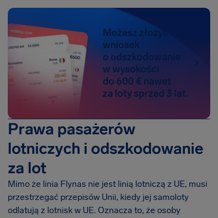
Możesz złożyć
wniosek
o odszkodowanie
w wysokości
do 600 € nawet
za loty sprzed 3 lat.
Prawa pasażerów
lotniczych i odszkodowanie
za lot
Mimo że linia Flynas nie jest linią lotniczą z UE, musi
przestrzegać przepisów Unii, kiedy jej samoloty
odlatują z lotnisk w UE. Oznacza to, że osoby