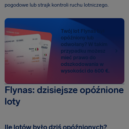
pogodowe lub strajk kontroli ruchu lotniczego.
Twój lot Flynas był
opóźniony lub
odwołany? W takim
przypadku możesz
mieć prawo do
odszkodowania w
wysokości do 600 €.
Flynas: dzisiejsze opóźnione
loty
Ile lotów było dziś opóźnionych?