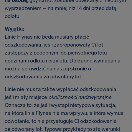
na osobę
, gdy ich lot zostanie odwołany z niedużym
wyprzedzeniem – na mniej niż 14 dni przed datą
odlotu.
Wyjątki:
Linie Flynas nie będą musiały płacić
odszkodowania, jeśli zaproponowały Ci lot
zastępczy z podobnymi do pierwotnego lotu
godzinami odlotu i przylotu. Dokładne wymagania
można sprawdzić na naszej
stronie o
odszkodowaniu za odwołany lot
.
Linie nie muszą także wypłacać odszkodowania,
jeśli miały miejsce
okoliczności nadzwyczajne
.
Oznacza to, że jeśli wystąpi nietypowa sytuacja,
na którą linia Flynas nie ma wpływu, a która wymusi
odwołanie, to nie przysługuje Ci odszkodowanie
za odwołany lot. Typowe przykłady to złe warunki