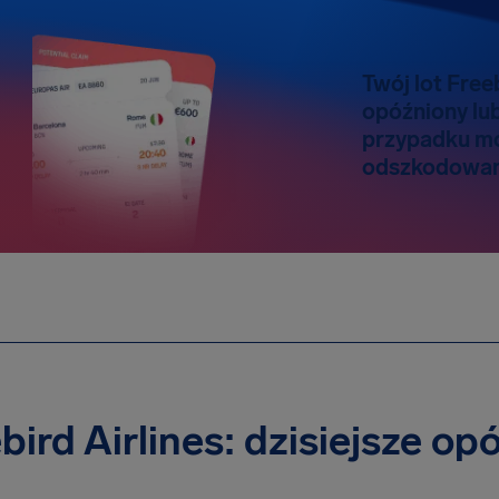
Twój lot Freeb
opóźniony lu
przypadku m
odszkodowani
bird Airlines: dzisiejsze op