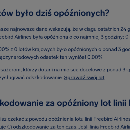
otów było dziś opóźnionych?
sze najnowsze dane wskazują, że w ciągu ostatnich 24 god
eebird Airlines była opóźniona o co najmniej 3 godziny: 0
00% z 0 lotów krajowych było opóźnionych o ponad 3 go
ędzynarodowych odsetek ten wyniósł 0.00%.
sażerom, którzy dotarli na miejsce docelowe z ponad 3
zysługiwać odszkodowanie.
Sprawdź swój lot
.
odowanie za opóźniony lot linii 
isz czekać z powodu opóźnienia lotu linii Freebird Airline
je Ci odszkodowanie za ten czas. Jeśli linia Freebird Air