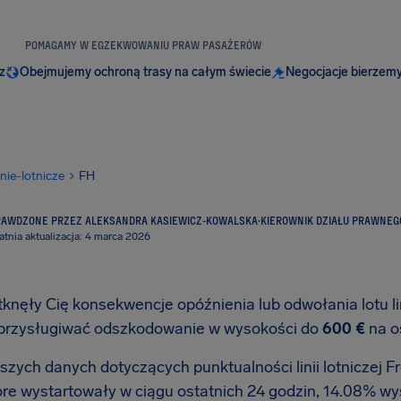
POMAGAMY W EGZEKWOWANIU PRAW PASAŻERÓW
z
Obejmujemy ochroną trasy na całym świecie
Negocjacje bierzemy
inie-lotnicze
FH
RAWDZONE PRZEZ ALEKSANDRA KASIEWICZ-KOWALSKA
·
KIEROWNIK DZIAŁU PRAWNEG
atnia aktualizacja: 4 marca 2026
tknęły Cię konsekwencje opóźnienia lub odwołania lotu lin
przysługiwać odszkodowanie w wysokości do
600 €
na o
zych danych dotyczących punktualności linii lotniczej Fre
tóre wystartowały w ciągu ostatnich 24 godzin, 14.08% wy