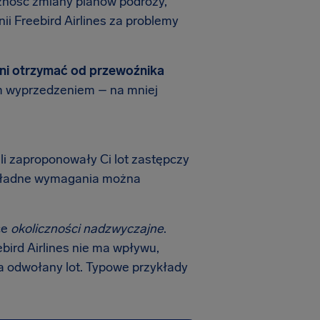
zność zmiany planów podróży,
i Freebird Airlines za problemy
ni otrzymać od przewoźnika
ym wyprzedzeniem – na mniej
śli zaproponowały Ci lot zastępczy
Dokładne wymagania można
ce
okoliczności nadzwyczajne
.
ebird Airlines nie ma wpływu,
a odwołany lot. Typowe przykłady