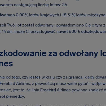
wołała następującą liczbę lotów: 26.
wołano 0.00% lotów krajowych i 18.31% lotów międzyn
żeli Twój lot został odwołany i powiadomiono Cię o tym
ż 14 dni, może Ci przysługiwać nawet 600 € odszkodowa
kodowanie za odwołany lot 
ines
ie od tego, czy jesteś w kraju czy za granicą, kiedy dow
ą Freebird Airlines, z pewnością masz wiele pytań i wątpliw
dzieć, jest to, że linia Freebird Airlines powinna znaleźć
rot pieniędzy.