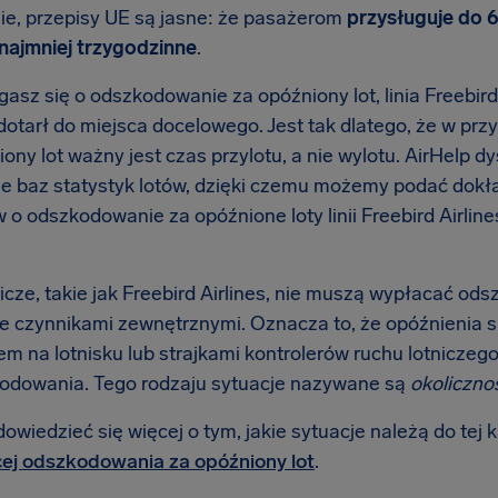
ie, przepisy UE są jasne: że pasażerom
przysługuje do 
ynajmniej trzygodzinne
.
asz się o odszkodowanie za opóźniony lot, linia Freebird 
dotarł do miejsca docelowego. Jest tak dlatego, że w p
ony lot ważny jest czas przylotu, a nie wylotu. AirHelp 
ie baz statystyk lotów, dzięki czemu możemy podać dokł
o odszkodowanie za opóźnione loty linii Freebird Airline
nicze, takie jak Freebird Airlines, nie muszą wypłacać od
 czynnikami zewnętrznymi. Oznacza to, że opóźnienia
m na lotnisku lub strajkami kontrolerów ruchu lotniczego 
odowania. Tego rodzaju sytuacje nazywane są
okoliczno
wiedzieć się więcej o tym, jakie sytuacje należą do tej k
ej odszkodowania za opóźniony lot
.