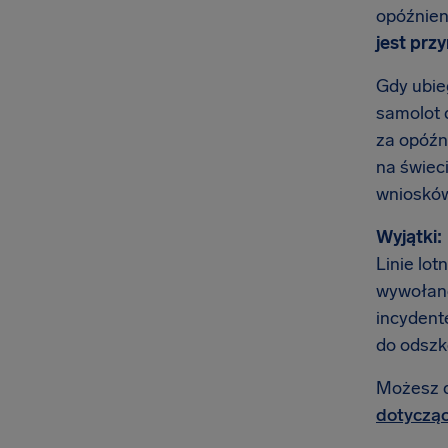
opóźnien
jest prz
Gdy ubieg
samolot 
za opóźni
na świec
wniosków 
Wyjątki:
Linie lot
wywołane
incydente
do odszk
Możesz do
dotycząc