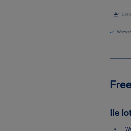
Wszystk
Free
Ile l
We