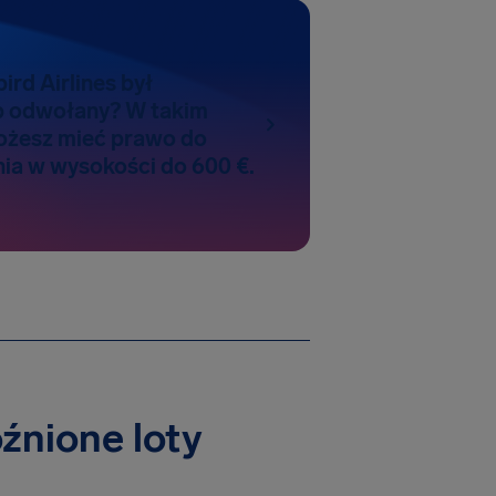
ird Airlines był
b odwołany? W takim
ożesz mieć prawo do
a w wysokości do 600 €.
óźnione loty