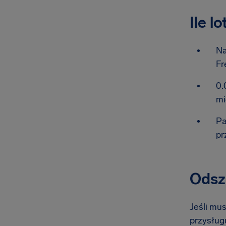
Ile l
Na
Fr
0.
mi
Pa
pr
Odszk
Jeśli mus
przysługu