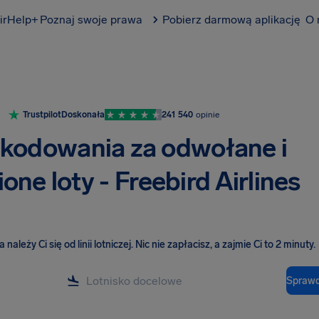
irHelp+
Poznaj swoje prawa
Pobierz darmową aplikację
O 
Trustpilot
Doskonała
241 540
opinie
kodowania za odwołane i
one loty - Freebird Airlines
należy Ci się od linii lotniczej
.
Nic nie zapłacisz, a zajmie Ci to 2 minuty.
Sprawd