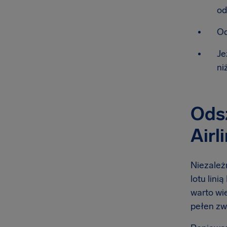
od
Od
Je
ni
Odsz
Airl
Niezależn
lotu lini
warto wie
pełen zw