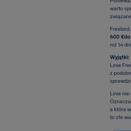
Ponieważ
warto sp
związane
Freebird 
600 €do 
niż 14 dn
Wyjątki:
Linie Fre
z podobn
sprawdzi
Linie ni
Oznacza t
a która 
to złe wa