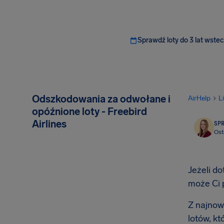
Sprawdź loty do 3 lat wstec
Odszkodowania za odwołane i
AirHelp
L
opóźnione loty - Freebird
Airlines
SP
Ost
Jeżeli do
może Ci 
Z najnows
lotów, k