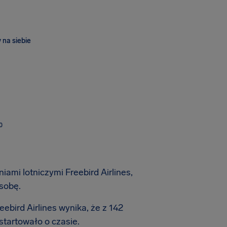
 na siebie
O
iami lotniczymi Freebird Airlines,
sobę.
ebird Airlines wynika, że z 142
startowało o czasie.