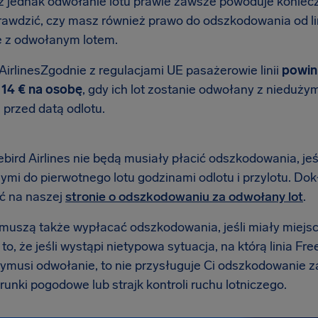
 jednak odwołanie lotu prawie zawsze powoduje koniec
rawdzić, czy masz również prawo do odszkodowania od lini
 z odwołanym lotem.
AirlinesZgodnie z regulacjami UE pasażerowie linii
powin
14 € na osobę
, gdy ich lot zostanie odwołany z nieduż
i przed datą odlotu.
ebird Airlines nie będą musiały płacić odszkodowania, je
ymi do pierwotnego lotu godzinami odlotu i przylotu. 
ć na naszej
stronie o odszkodowaniu za odwołany lot
.
e muszą także wypłacać odszkodowania, jeśli miały miejs
o, że jeśli wystąpi nietypowa sytuacja, na którą linia Fre
wymusi odwołanie, to nie przysługuje Ci odszkodowanie z
runki pogodowe lub strajk kontroli ruchu lotniczego.