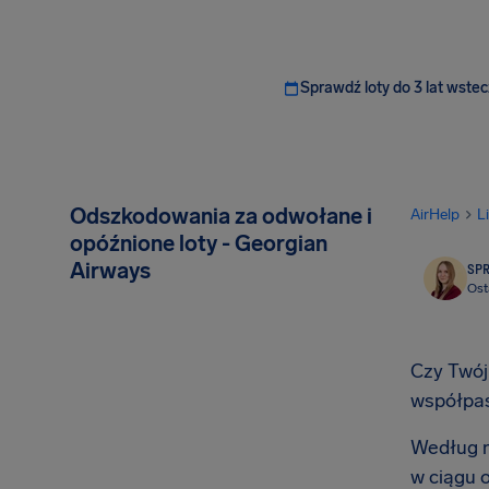
Sprawdź loty do 3 lat wstec
Odszkodowania za odwołane i
AirHelp
L
opóźnione loty - Georgian
Airways
SP
Ost
Czy Twój 
współpa
Według n
w ciągu 