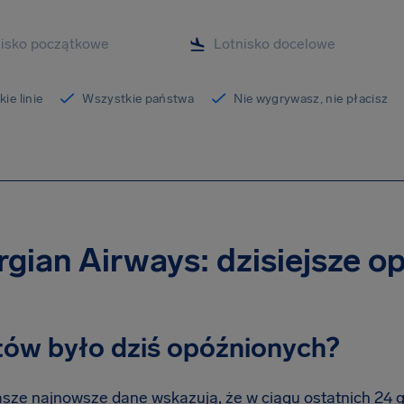
ie linie
Wszystkie państwa
Nie wygrywasz, nie płacisz
gian Airways: dzisiejsze o
otów było dziś opóźnionych?
sze najnowsze dane wskazują, że w ciągu ostatnich 24 god