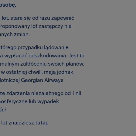
 osobę
.
 lot, stara się od razu zapewnić
proponowany lot zastępczy nie
nnych zmian.
w którego przypadku lądowanie
ała wypłacać odszkodowania. Jest to
imalnym zakłóceniu swoich planów.
 ostatniej chwili, mają jednak
lotniczej Georgian Airways.
ze zdarzenia niezależnego od linii
tmosferyczne lub wypadek
ści
.
lot znajdziesz
tutaj
.