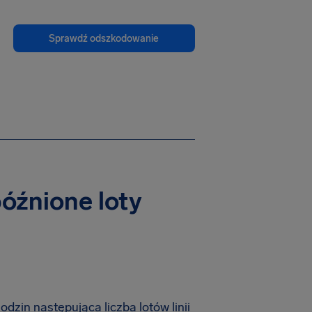
Sprawdź odszkodowanie
późnione loty
zin następująca liczba lotów linii