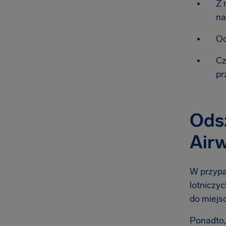
Z 
na
Od
Cz
pr
Odsz
Air
W przypa
lotniczy
do miejsc
Ponadto,