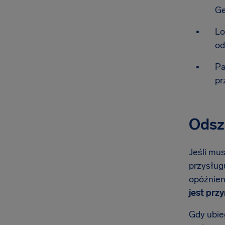
Ge
Lo
od
Pa
pr
Odszk
Jeśli mus
przysługu
opóźnien
jest prz
Gdy ubieg