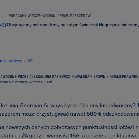
POMAGAMY W EGZEKWOWANIU PRAW PASAŻERÓW
z
Obejmujemy ochroną trasy na całym świecie
Negocjacje bierzemy
inie-lotnicze
A9
RAWDZONE PRZEZ ALEKSANDRA KASIEWICZ-KOWALSKA
·
KIEROWNIK DZIAŁU PRAWNEG
atnia aktualizacja: 4 marca 2026
lot linią Georgian Airways był opóźniony lub odwołany? Je
sażerom może przysługiwać nawet
600 €
odszkodowan
ajnowszych danych dotyczących punktualności lotów lini
ostatnich 24 godzin wynosiła 166, a odsetek punktualnyc