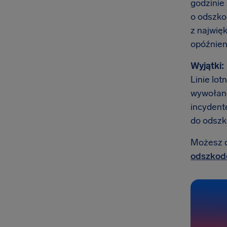
godzinie
o odszko
z najwię
opóźnien
Wyjątki:
Linie lot
wywołane
incydente
do odszk
Możesz do
odszkodo