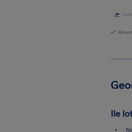
Wszystk
Geor
Ile l
Na