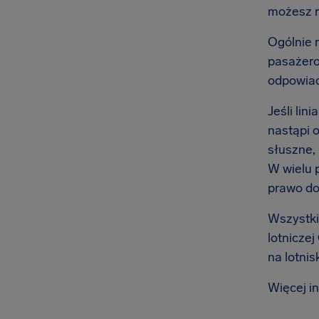
możesz 
Ogólnie r
pasażero
odpowiad
Jeśli lin
nastąpi 
słuszne,
W wielu 
prawo do
Wszystkie
lotnicze
na lotnis
Więcej i