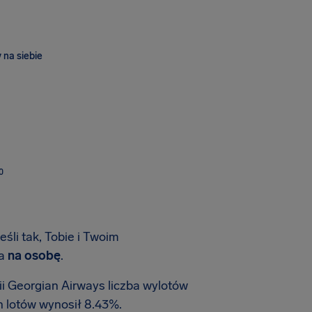
 na siebie
O
śli tak, Tobie i Twoim
ia
na osobę
.
i Georgian Airways liczba wylotów
h lotów wynosił 8.43%.