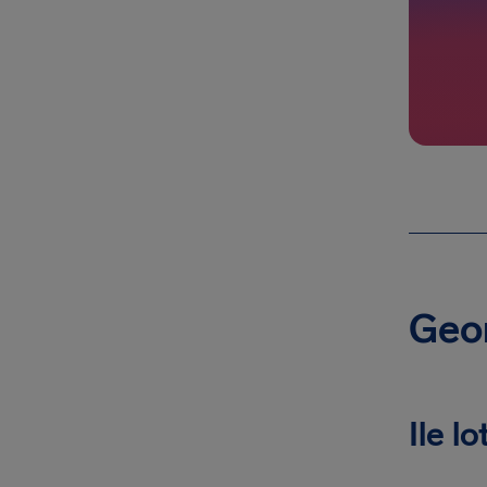
Geor
Ile l