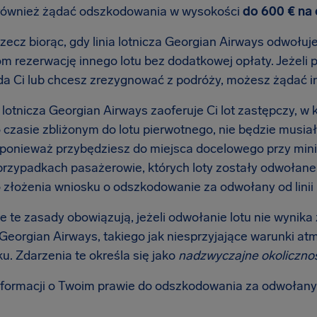
również żądać odszkodowania w wysokości
do 600 € na
zecz biorąc, gdy linia lotnicza Georgian Airways odwołuje
m rezerwację innego lotu bez dodatkowej opłaty. Jeżeli 
a Ci lub chcesz zrezygnować z podróży, możesz żądać i
ia lotnicza Georgian Airways zaoferuje Ci lot zastępczy, 
o czasie zbliżonym do lotu pierwotnego, nie będzie musi
 ponieważ przybędziesz do miejsca docelowego przy min
przypadkach pasażerowie, których loty zostały odwołane w
 złożenia wniosku o odszkodowanie za odwołany od linii 
 te zasady obowiązują, jeżeli odwołanie lotu nie wynika 
j Georgian Airways, takiego jak niesprzyjające warunki a
ku. Zdarzenia te określa się jako
nadzwyczajne okoliczno
nformacji o Twoim prawie do odszkodowania za odwołany 