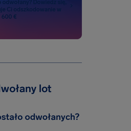
b odwołany? Dowiedz się,
uje Ci odszkodowanie w
 600 €
dwołany lot
 zostało odwołanych?