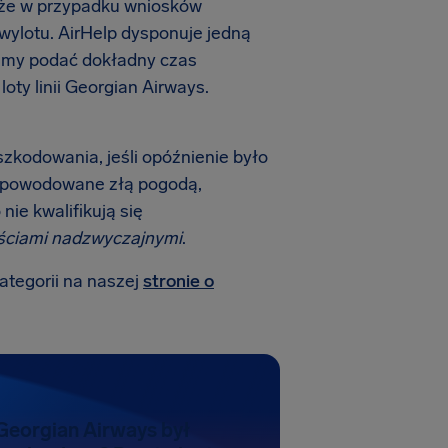
, że w przypadku wniosków
 wylotu. AirHelp dysponuje jedną
żemy podać dokładny czas
ty linii Georgian Airways.
szkodowania, jeśli opóźnienie było
 spowodowane złą pogodą,
nie kwalifikują się
ściami nadzwyczajnymi
.
kategorii na naszej
stronie o
ą Georgian Airways był