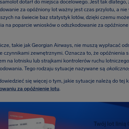
 samolot dotarł do miejsca docelowego. Jest tak dlatego
dowanie za opóźniony lot ważny jest czas przylotu, a nie
kszych na świecie baz statystyk lotów, dzięki czemu mo
ia na poparcie wniosków o odszkodowanie za opóźnione lo
nicze, takie jak Georgian Airways, nie muszą wypłacać od
 czynnikami zewnętrznymi. Oznacza to, że opóźnienia
m na lotnisku lub strajkami kontrolerów ruchu lotniczego 
odowania. Tego rodzaju sytuacje nazywane są
okoliczno
wiedzieć się więcej o tym, jakie sytuacje należą do tej 
waniu za opóźnienie lotu
.
Twój lot lini