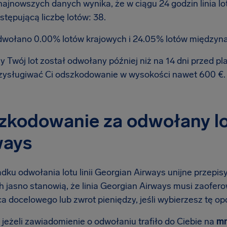
najnowszych danych wynika, że w ciągu 24 godzin linia l
stępującą liczbę lotów: 38.
wołano 0.00% lotów krajowych i 24.05% lotów międzyn
y Twój lot został odwołany później niż na 14 dni przed 
zysługiwać Ci odszkodowanie w wysokości nawet 600 €
kodowanie za odwołany lot
ways
dku odwołania lotu linii Georgian Airways unijne przepis
ch jasno stanowią, że linia Georgian Airways musi zaofer
a docelowego lub zwrot pieniędzy, jeśli wybierzesz tę opc
 jeżeli zawiadomienie o odwołaniu trafiło do Ciebie na
mn