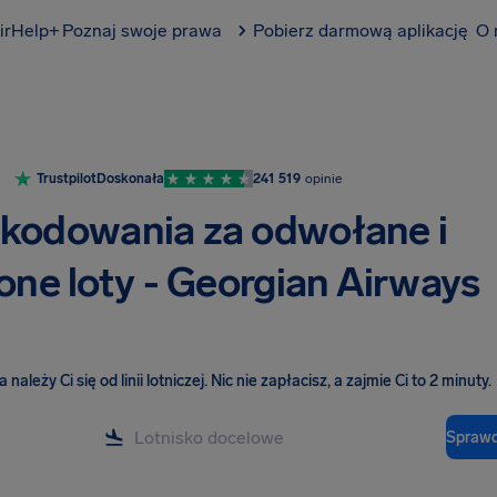
irHelp+
Poznaj swoje prawa
Pobierz darmową aplikację
O 
Trustpilot
Doskonała
241 519
opinie
kodowania za odwołane i
one loty - Georgian Airways
należy Ci się od linii lotniczej
.
Nic nie zapłacisz, a zajmie Ci to 2 minuty.
Sprawd