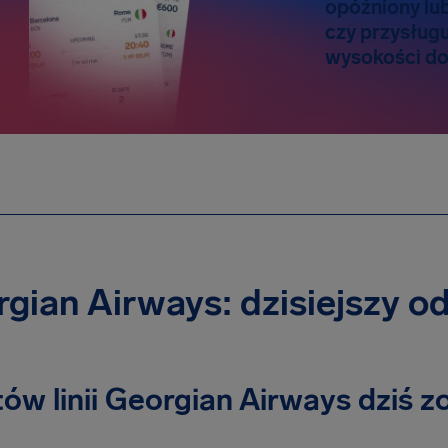
opóźniony lu
czy przysług
wysokości do
gian Airways: dzisiejszy o
otów linii Georgian Airways dziś