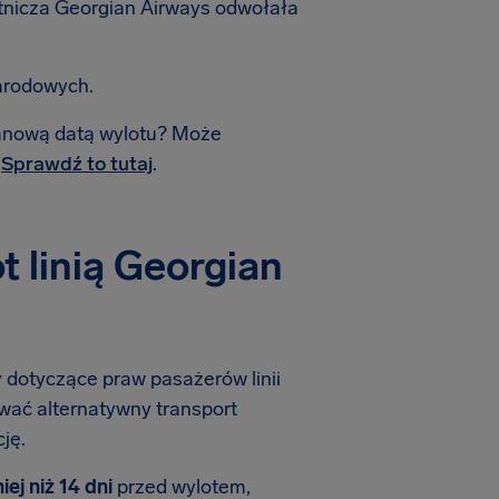
otnicza Georgian Airways odwołała
arodowych.
planową datą wylotu? Może
.
Sprawdź to tutaj
.
 linią Georgian
y dotyczące praw pasażerów linii
ować alternatywny transport
ję.
iej niż 14 dni
przed wylotem,