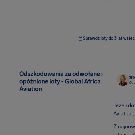
Sprawdź loty do 3 lat wstec
Odszkodowania za odwołane i
SP
opóźnione loty - Global Africa
Ost
Aviation
Jeżeli do
Aviation
Z najnows
lotów, k