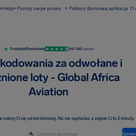
irHelp+
Poznaj swoje prawa
Pobierz darmową aplikację
O 
Trustpilot
Doskonała
241 540
opinie
kodowania za odwołane i
nione loty - Global Africa
Aviation
należy Ci się od linii lotniczej
.
Nic nie zapłacisz, a zajmie Ci to 2 minuty.
Sprawd