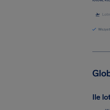
Wszystk
Glob
Ile l