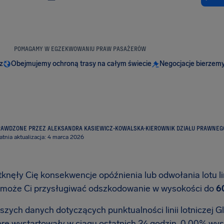
POMAGAMY W EGZEKWOWANIU PRAW PASAŻERÓW
z
Obejmujemy ochroną trasy na całym świecie
Negocjacje bierzemy
RAWDZONE PRZEZ ALEKSANDRA KASIEWICZ-KOWALSKA
·
KIEROWNIK DZIAŁU PRAWNEG
atnia aktualizacja: 4 marca 2026
tknęły Cię konsekwencje opóźnienia lub odwołania lotu li
, może Ci przysługiwać odszkodowanie w wysokości do
6
zych danych dotyczących punktualności linii lotniczej Glo
tóre wystartowały w ciągu ostatnich 24 godzin, 0.00% wys