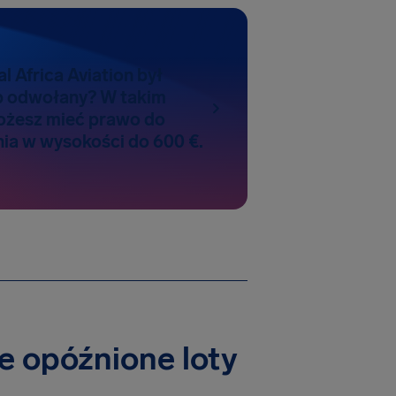
l Africa Aviation był
b odwołany? W takim
ożesz mieć prawo do
a w wysokości do 600 €.
ze opóźnione loty