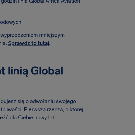
dzin linia Global Africa Aviation
rodowych.
 z wyprzedzeniem mniejszym
nia.
Sprawdź to tutaj
.
 linią Global
iadujesz się o odwołaniu swojego
ątpliwości. Pierwszą rzeczą, o której
leźć dla Ciebie nowy lot