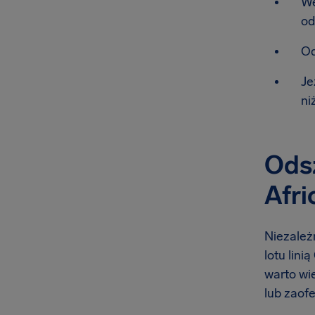
We
od
Od
Je
ni
Odsz
Afri
Niezależn
lotu lini
warto wie
lub zaof