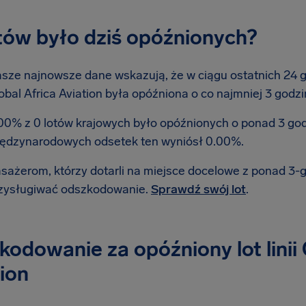
otów było dziś opóźnionych?
sze najnowsze dane wskazują, że w ciągu ostatnich 24 god
obal Africa Aviation była opóźniona o co najmniej 3 godzi
00% z 0 lotów krajowych było opóźnionych o ponad 3 go
ędzynarodowych odsetek ten wyniósł 0.00%.
sażerom, którzy dotarli na miejsce docelowe z ponad 3
zysługiwać odszkodowanie.
Sprawdź swój lot
.
odowanie za opóźniony lot linii 
ion