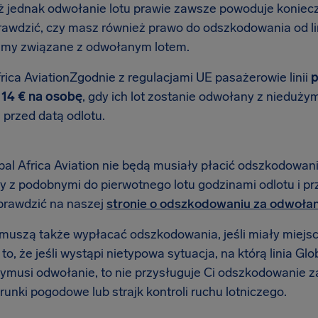
 jednak odwołanie lotu prawie zawsze powoduje koniec
rawdzić, czy masz również prawo do odszkodowania od lini
emy związane z odwołanym lotem.
rica AviationZgodnie z regulacjami UE pasażerowie linii
p
14 € na osobę
, gdy ich lot zostanie odwołany z nieduż
i przed datą odlotu.
bal Africa Aviation nie będą musiały płacić odszkodowani
y z podobnymi do pierwotnego lotu godzinami odlotu i p
rawdzić na naszej
stronie o odszkodowaniu za odwołan
e muszą także wypłacać odszkodowania, jeśli miały miejs
o, że jeśli wystąpi nietypowa sytuacja, na którą linia Gl
wymusi odwołanie, to nie przysługuje Ci odszkodowanie z
runki pogodowe lub strajk kontroli ruchu lotniczego.