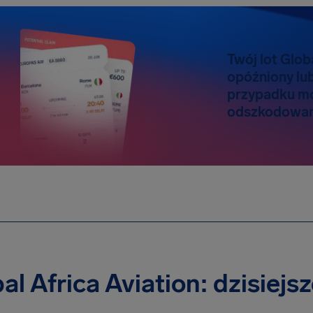
Twój lot Globa
opóźniony lu
przypadku m
odszkodowani
al Africa Aviation: dzisiejs