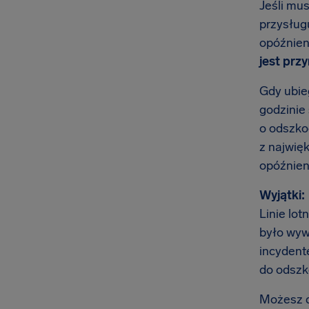
Jeśli mus
przysługu
opóźnien
jest prz
Gdy ubieg
godzinie
o odszko
z najwię
opóźnieni
Wyjątki:
Linie lot
było wyw
incydente
do odszk
Możesz do