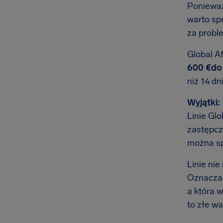
Ponieważ
warto sp
za probl
Global Af
600 €do 
niż 14 dn
Wyjątki:
Linie Glo
zastępcz
można sp
Linie ni
Oznacza t
a która 
to złe wa