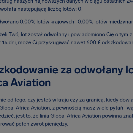
dług naszych najnowszych danych w ciągu ostatnich 24 go
wołała następującą liczbę lotów: 0.
wołano 0.00% lotów krajowych i 0.00% lotów międzyna
żeli Twój lot został odwołany i powiadomiono Cię o tym
ż 14 dni, może Ci przysługiwać nawet 600 € odszkodowa
kodowanie za odwołany lot
ca Aviation
ie od tego, czy jesteś w kraju czy za granicą, kiedy dow
ą Global Africa Aviation, z pewnością masz wiele pytań i w
dzieć, jest to, że linia Global Africa Aviation powinna zna
erować pełen zwrot pieniędzy.