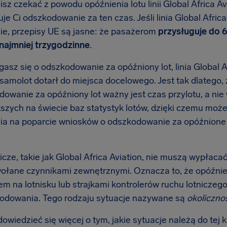
isz czekać z powodu opóźnienia lotu linii Global Africa Av
je Ci odszkodowanie za ten czas. Jeśli linia Global Afric
ie, przepisy UE są jasne: że pasażerom
przysługuje do 
ynajmniej trzygodzinne
.
asz się o odszkodowanie za opóźniony lot, linia Global Af
 samolot dotarł do miejsca docelowego. Jest tak dlatego
dowanie za opóźniony lot ważny jest czas przylotu, a nie
kszych na świecie baz statystyk lotów, dzięki czemu mo
a na poparcie wniosków o odszkodowanie za opóźnione loty
nicze, takie jak Global Africa Aviation, nie muszą wypłac
ołane czynnikami zewnętrznymi. Oznacza to, że opóźni
m na lotnisku lub strajkami kontrolerów ruchu lotniczego 
odowania. Tego rodzaju sytuacje nazywane są
okoliczno
wiedzieć się więcej o tym, jakie sytuacje należą do tej k