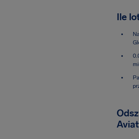
Ile l
Na
Gl
0.
mi
Pa
pr
Odszk
Aviat