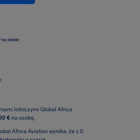
 na siebie
O
niami lotniczymi Global Africa
00 €
na osobę.
bal Africa Aviation wynika, że z 0
tartowało o czasie.