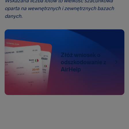
Wskazana liczba lotów to wielkość szacunkowa
oparta na wewnętrznych i zewnętrznych bazach
danych.
Złóż wniosek o
odszkodowanie z
AirHelp