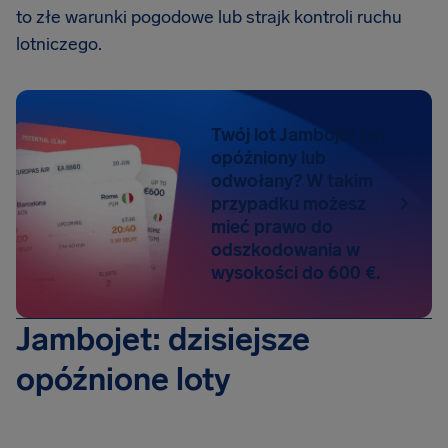
to złe warunki pogodowe lub strajk kontroli ruchu
lotniczego.
Twój lot Jambojet był
opóźniony lub
odwołany? W takim
przypadku możesz
mieć prawo do
odszkodowania w
wysokości do 600 €.
Jambojet: dzisiejsze
opóźnione loty