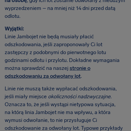
na osobę
, gdy ich lot zostanie odwołany z niedużym
wyprzedzeniem – na mniej niż 14 dni przed datą
odlotu.
Wyjątki:
Linie Jambojet nie będą musiały płacić
odszkodowania, jeśli zaproponowały Ci lot
zastępczy z podobnymi do pierwotnego lotu
godzinami odlotu i przylotu. Dokładne wymagania
można sprawdzić na naszej
stronie o
odszkodowaniu za odwołany lot
.
Linie nie muszą także wypłacać odszkodowania,
jeśli miały miejsce
okoliczności nadzwyczajne
.
Oznacza to, że jeśli wystąpi nietypowa sytuacja,
na którą linia Jambojet nie ma wpływu, a która
wymusi odwołanie, to nie przysługuje Ci
odszkodowanie za odwołany lot. Typowe przykłady