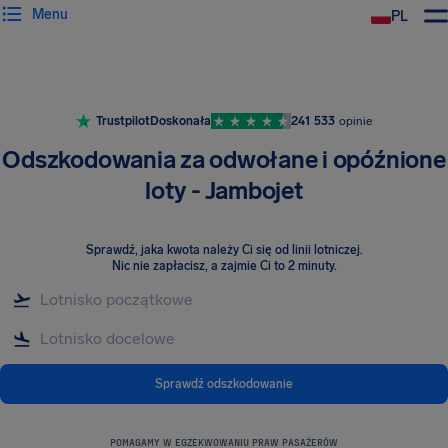
Menu
PL
Trustpilot
Doskonała
241 533
opinie
Odszkodowania za odwołane i opóźnione
loty - Jambojet
Sprawdź, jaka kwota należy Ci się od linii lotniczej
.
Nic nie zapłacisz, a zajmie Ci to 2 minuty.
Sprawdź odszkodowanie
POMAGAMY W EGZEKWOWANIU PRAW PASAŻERÓW