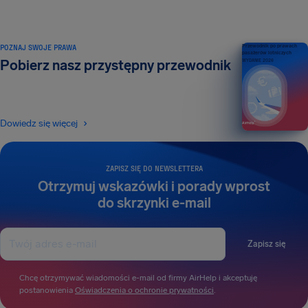
POZNAJ SWOJE PRAWA
Przewodnik po prawach
pasażerów lotniczych
Pobierz nasz przystępny przewodnik
WYDANIE 2026
Dowiedz się więcej
ZAPISZ SIĘ DO NEWSLETTERA
Otrzymuj wskazówki i porady wprost
do skrzynki e-mail
Zapisz się
Chcę otrzymywać wiadomości e-mail od firmy AirHelp i akceptuję
postanowienia
Oświadczenia o ochronie prywatności
.