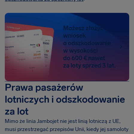
Możesz złożyć
wniosek
o odszkodowanie
w wysokości
do 600 € nawet
za loty sprzed 3 lat.
Prawa pasażerów
lotniczych i odszkodowanie
za lot
Mimo że linia Jambojet nie jest linią lotniczą z UE,
musi przestrzegać przepisów Unii, kiedy jej samoloty