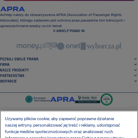
AirHelp należy do stowarzyszenia APRA (Association of Passenger Rights
Advocates), którego zadaniem jest ochrona praw pasażerów linii lotniczych i
upowszechnianie wiedzy na ich temat.
O AIRHELP PISANO W:
POZNAJ SWOJE PRAWA
FIRMA
NASZE PRODUKTY
PARTNERSTWA
WSPARCIE
Używamy plików cookie, aby zapewnić poprawne działanie
naszej witryny, personalizować jej treść i reklamy, udostępniać
SocialFacebook
SocialTwitter
SocialInstagram
SocialLinkedin
funkcje mediów społecznościowych oraz analizować ruch.