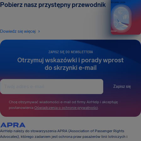
Pobierz nasz przystępny przewodnik
WYDANIE 2026
Dowiedz się więcej
ZAPISZ SIĘ DO NEWSLETTERA
Otrzymuj wskazówki i porady wprost
do skrzynki e-mail
Zapisz się
Chcę otrzymywać wiadomości e-mail od firmy AirHelp i akceptuję
postanowienia
Oświadczenia o ochronie prywatności
.
AirHelp należy do stowarzyszenia APRA (Association of Passenger Rights
Advocates), którego zadaniem jest ochrona praw pasażerów linii lotniczych i