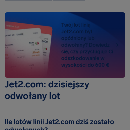
Twój lot linią
Jet2.com był
opóźniony lub
odwołany? Dowiedz
się, czy przysługuje Ci
odszkodowanie w
wysokości do 600 €
Jet2.com: dzisiejszy
odwołany lot
Ile lotów linii Jet2.com dziś zostało
odwołanych?