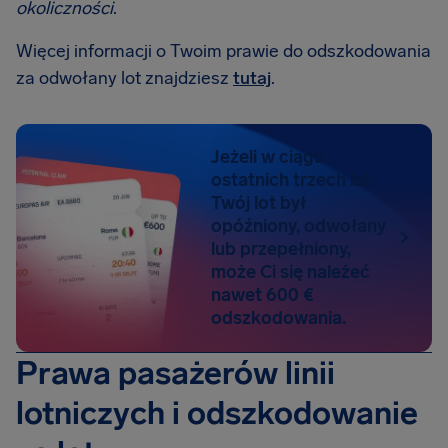
okoliczności
.
Więcej informacji o Twoim prawie do odszkodowania
za odwołany lot znajdziesz
tutaj
.
Jeżeli w ciągu
ostatnich trzech lat
Twój lot był
opóźniony, odwołany
lub przepełniony,
może Ci się należeć
nawet 600 €
odszkodowania.
Prawa pasażerów linii
lotniczych i odszkodowanie