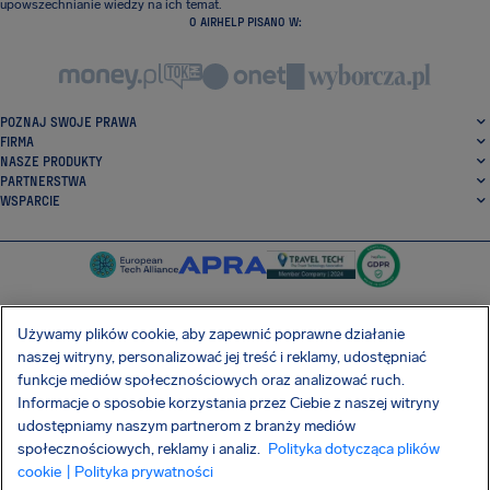
upowszechnianie wiedzy na ich temat.
O AIRHELP PISANO W:
POZNAJ SWOJE PRAWA
FIRMA
NASZE PRODUKTY
PARTNERSTWA
WSPARCIE
Używamy plików cookie, aby zapewnić poprawne działanie
naszej witryny, personalizować jej treść i reklamy, udostępniać
SocialFacebook
SocialTwitter
SocialInstagram
SocialLinkedin
funkcje mediów społecznościowych oraz analizować ruch.
Informacje o sposobie korzystania przez Ciebie z naszej witryny
POBIERZ NASZĄ DARMOWĄ APLIKACJĘ
udostępniamy naszym partnerom z branży mediów
społecznościowych, reklamy i analiz.
Polityka dotycząca plików
cookie
| Polityka prywatności