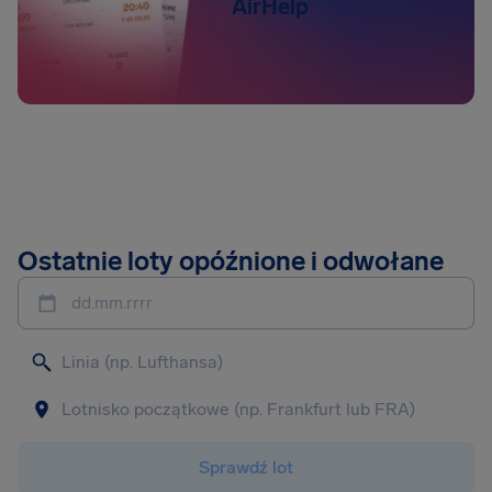
AirHelp
Ostatnie loty opóźnione i odwołane
dd.mm.rrrr
Sprawdź lot