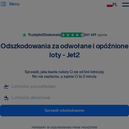
Menu
PL
Trustpilot
Doskonała
241 491
opinie
Odszkodowania za odwołane i opóźnione
loty - Jet2
Sprawdź, jaka kwota należy Ci się od linii lotniczej
.
Nic nie zapłacisz, a zajmie Ci to 2 minuty.
Sprawdź odszkodowanie
POMAGAMY W EGZEKWOWANIU PRAW PASAŻERÓW