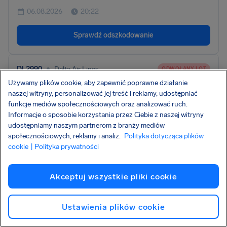
06.08.2026
20:22
Sprawdź odszkodowanie
•
DL2990
Delta Air Lines
ODWOŁANY LOT
Używamy plików cookie, aby zapewnić poprawne działanie
Jacksonville
Atlanta
•
•
naszej witryny, personalizować jej treść i reklamy, udostępniać
JAX
ATL
funkcje mediów społecznościowych oraz analizować ruch.
Informacje o sposobie korzystania przez Ciebie z naszej witryny
06.08.2026
20:10
udostępniamy naszym partnerom z branży mediów
społecznościowych, reklamy i analiz.
Polityka dotycząca plików
Sprawdź odszkodowanie
cookie
| Polityka prywatności
Akceptuj wszystkie pliki cookie
•
WS3724
Westjet
ODWOŁANY LOT
Fort St. John
Calgary
•
•
Ustawienia plików cookie
YXJ
YYC