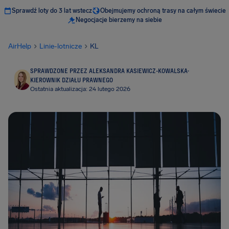
Sprawdź loty do 3 lat wstecz
Obejmujemy ochroną trasy na całym świecie
Negocjacje bierzemy na siebie
AirHelp
Linie-lotnicze
KL
SPRAWDZONE PRZEZ ALEKSANDRA KASIEWICZ-KOWALSKA
·
KIEROWNIK DZIAŁU PRAWNEGO
Ostatnia aktualizacja: 24 lutego 2026