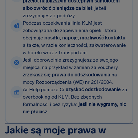
przelot najbliższym dostępnym samolotem
albo zwrócić pieniądze za bilet
, jeżeli
zrezygnujesz z podróży.
Podczas oczekiwania linia KLM jest
zobowiązana do zapewnienia opieki, która
obejmuje
posiłki, napoje, możliwość kontaktu
,
a także, w razie konieczności, zakwaterowanie
w hotelu wraz z transportem.
Jeśli dobrowolnie zrezygnujesz ze swojego
miejsca, na przykład w zamian za vouchery,
zrzekasz się prawa do odszkodowania
na
mocy Rozporządzenia (WE) nr 261/2004.
AirHelp pomoże Ci
uzyskać odszkodowanie
za
overbooking od KLM. Bez zbędnych
formalności i bez ryzyka:
jeśli nie wygramy, nic
nie płacisz.
Jakie są moje prawa w