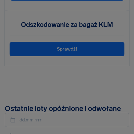
Odszkodowanie za bagaż KLM
Sprawdź!
Ostatnie loty opóźnione i odwołane
dd.mm.rrrr