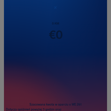
0
KM
€
0
Pasażerowie
1
Szacowana kwota w oparciu o WE 261
Dotyczy opóźnień powyżej 3 godzin oraz