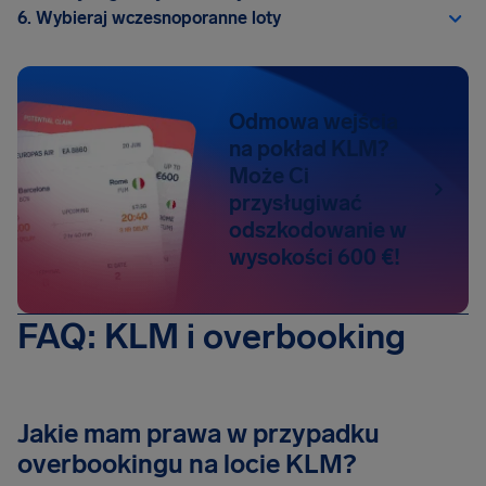
6. Wybieraj wczesnoporanne loty
Odmowa wejścia
na pokład KLM?
Może Ci
przysługiwać
odszkodowanie w
wysokości 600 €!
FAQ: KLM i overbooking
Jakie mam prawa w przypadku
overbookingu na locie KLM?