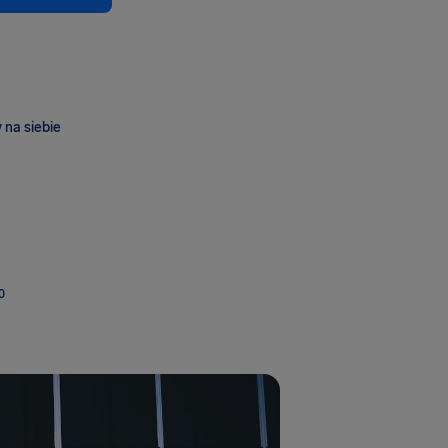
 na siebie
O