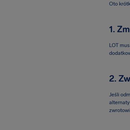
Oto kró
1. Zm
LOT musi
dodatkow
2. Zw
Jeśli od
alternaty
zwrotowi