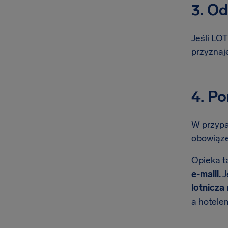
3. O
Jeśli LO
przyznaj
4. Po
W przypa
obowiąze
Opieka t
e-maili.
J
lotnicza
a hotele