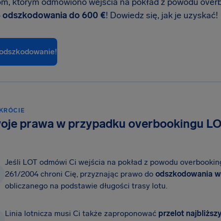
m, którym odmówiono wejścia na pokład z powodu overb
o
odszkodowania do 600 €
! Dowiedz się, jak je uzyskać!
 odszkodowanie!
KRÓCIE
oje prawa w przypadku overbookingu L
Jeśli LOT odmówi Ci wejścia na pokład z powodu overbookin
261/2004 chroni Cię, przyznając prawo do
odszkodowania w
obliczanego na podstawie długości trasy lotu.
Linia lotnicza musi Ci także zaproponować
przelot najbliż