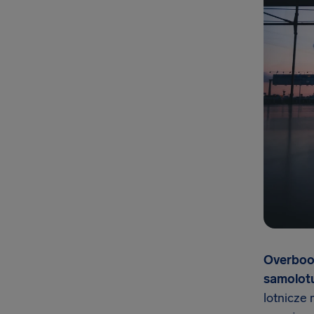
Overboo
samolotu,
lotnicze 