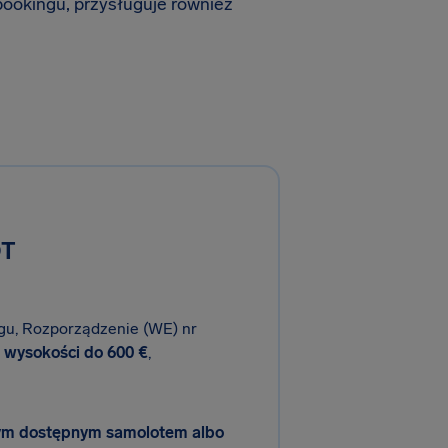
ookingu, przysługuje również
OT
gu, Rozporządzenie (WE) nr
 wysokości do
600 €
,
szym dostępnym samolotem albo