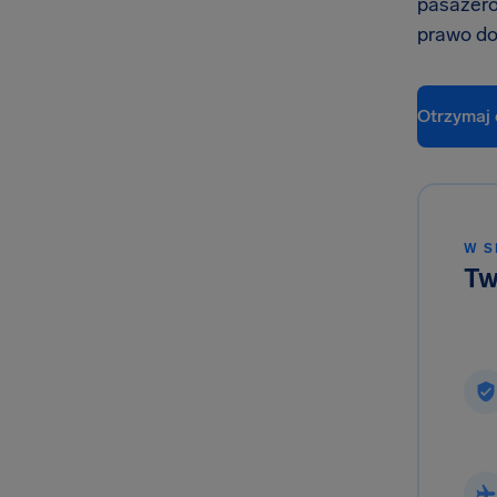
pasażero
prawo d
Otrzymaj
W S
Tw