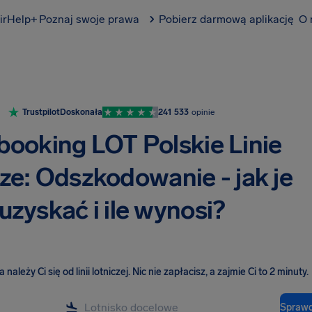
irHelp+
Poznaj swoje prawa
Pobierz darmową aplikację
O 
Trustpilot
Doskonała
241 533
opinie
ooking LOT Polskie Linie
ze: Odszkodowanie - jak je
uzyskać i ile wynosi?
należy Ci się od linii lotniczej
.
Nic nie zapłacisz, a zajmie Ci to 2 minuty.
Sprawd