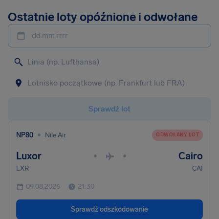
Ostatnie loty opóźnione i odwołane
dd.mm.rrrr
Sprawdź lot
•
NP80
Nile Air
ODWOŁANY LOT
Luxor
Cairo
•
•
LXR
CAI
09.08.2026
21:30
Sprawdź odszkodowanie