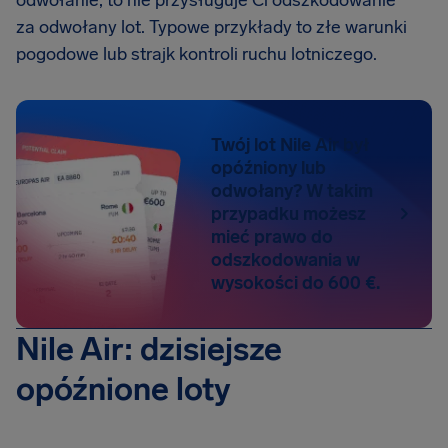
odwołanie, to nie przysługuje Ci odszkodowanie
za odwołany lot. Typowe przykłady to złe warunki
pogodowe lub strajk kontroli ruchu lotniczego.
Twój lot Nile Air był
opóźniony lub
odwołany? W takim
przypadku możesz
mieć prawo do
odszkodowania w
wysokości do 600 €.
Nile Air: dzisiejsze
opóźnione loty