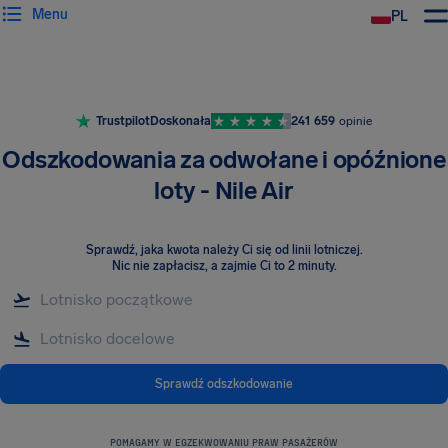
Menu
PL
Trustpilot
Doskonała
241 659
opinie
Odszkodowania za odwołane i opóźnione
loty - Nile Air
Sprawdź, jaka kwota należy Ci się od linii lotniczej
.
Nic nie zapłacisz, a zajmie Ci to 2 minuty.
Sprawdź odszkodowanie
POMAGAMY W EGZEKWOWANIU PRAW PASAŻERÓW