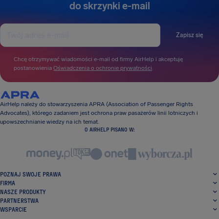
do skrzynki e-mail
Zapisz się
Chcę otrzymywać wiadomości e-mail od firmy AirHelp i akceptuję
postanowienia
Oświadczenia o ochronie prywatności
.
AirHelp należy do stowarzyszenia APRA (Association of Passenger Rights
Advocates), którego zadaniem jest ochrona praw pasażerów linii lotniczych i
upowszechnianie wiedzy na ich temat.
O AIRHELP PISANO W:
POZNAJ SWOJE PRAWA
FIRMA
NASZE PRODUKTY
PARTNERSTWA
WSPARCIE