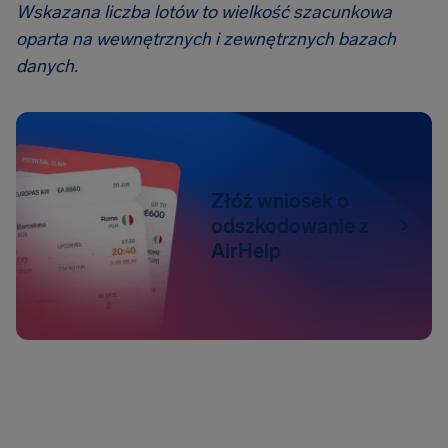
Wskazana liczba lotów to wielkość szacunkowa
oparta na wewnętrznych i zewnętrznych bazach
danych.
Złóż wniosek o
odszkodowanie z
AirHelp