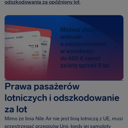
odszkodowania za opóźniony lot
.
Możesz złożyć
wniosek
o odszkodowanie
w wysokości
do 600 € nawet
za loty sprzed 3 lat.
Prawa pasażerów
lotniczych i odszkodowanie
za lot
Mimo że linia Nile Air nie jest linią lotniczą z UE, musi
przestrzegać przepisów Unii, kiedy jej samoloty