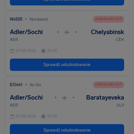
•
N4505
Nordwind
ODWOŁANY LOT
Adler/Sochi
Chelyabinsk
•
•
AER
CEK
07.08.2026
10:05
Sprawdź odszkodowanie
•
EO441
Air Go
ODWOŁANY LOT
Adler/Sochi
Baratayeveka
•
•
AER
ULV
07.08.2026
10:00
Sprawdź odszkodowanie