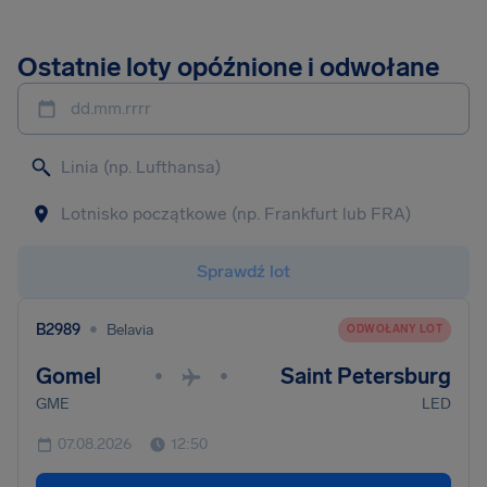
Ostatnie loty opóźnione i odwołane
dd.mm.rrrr
Sprawdź lot
•
B2989
Belavia
ODWOŁANY LOT
Gomel
Saint Petersburg
•
•
GME
LED
07.08.2026
12:50