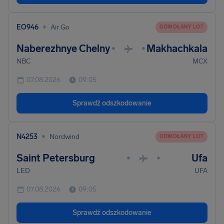
•
EO946
Air Go
ODWOŁANY LOT
Naberezhnye Chelny
Makhachkala
•
•
NBC
MCX
07.08.2026
09:05
Sprawdź odszkodowanie
•
N4253
Nordwind
ODWOŁANY LOT
Saint Petersburg
Ufa
•
•
LED
UFA
07.08.2026
09:05
Sprawdź odszkodowanie