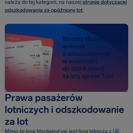
należą do tej kategorii, na naszej
stronie dotyczącej
odszkodowania za opóźniony lot
.
Możesz złożyć
wniosek
o odszkodowanie
w wysokości
do 600 € nawet
za loty sprzed 3 lat.
Prawa pasażerów
lotniczych i odszkodowanie
za lot
Mimo że linia Nordwind nie jest linią lotniczą z UE,