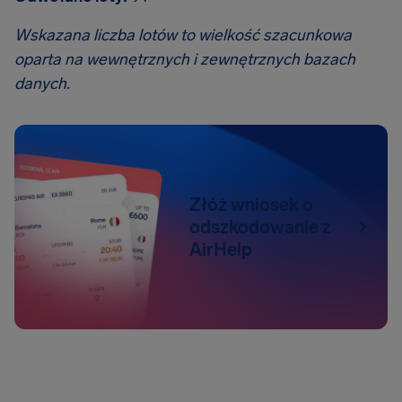
Wskazana liczba lotów to wielkość szacunkowa
oparta na wewnętrznych i zewnętrznych bazach
danych.
Złóż wniosek o
odszkodowanie z
AirHelp