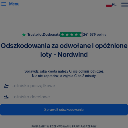
Menu
PL
Trustpilot
Doskonała
241 579
opinie
Odszkodowania za odwołane i opóźnione
loty - Nordwind
Sprawdź, jaka kwota należy Ci się od linii lotniczej
.
Nic nie zapłacisz, a zajmie Ci to 2 minuty.
Sprawdź odszkodowanie
POMAGAMY W EGZEKWOWANIU PRAW PASAŻERÓW