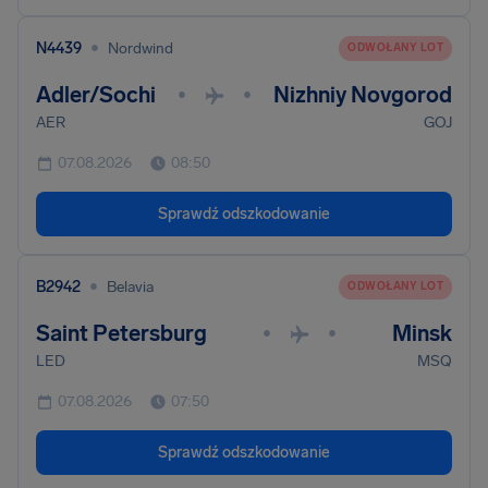
•
N4439
Nordwind
ODWOŁANY LOT
Adler/Sochi
Nizhniy Novgorod
•
•
AER
GOJ
07.08.2026
08:50
Sprawdź odszkodowanie
•
B2942
Belavia
ODWOŁANY LOT
Saint Petersburg
Minsk
•
•
LED
MSQ
07.08.2026
07:50
Sprawdź odszkodowanie