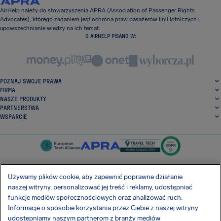
AirHelp należy do stowarzyszenia APRA (Association of Passenger Rights
Advocates), którego zadaniem jest ochrona praw pasażerów linii lotniczych i
upowszechnianie wiedzy na ich temat.
O AIRHELP PISANO W:
POZNAJ SWOJE PRAWA
FIRMA
NASZE PRODUKTY
PARTNERSTWA
WSPARCIE
Używamy plików cookie, aby zapewnić poprawne działanie
naszej witryny, personalizować jej treść i reklamy, udostępniać
SocialFacebook
SocialTwitter
SocialInstagram
SocialLinkedin
funkcje mediów społecznościowych oraz analizować ruch.
Informacje o sposobie korzystania przez Ciebie z naszej witryny
POBIERZ NASZĄ DARMOWĄ APLIKACJĘ
udostępniamy naszym partnerom z branży mediów