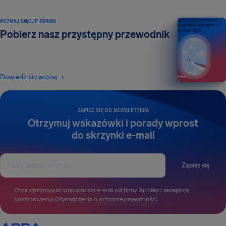
POZNAJ SWOJE PRAWA
Przewodnik po prawach
pasażerów lotniczych
Pobierz nasz przystępny przewodnik
WYDANIE 2026
Dowiedz się więcej
ZAPISZ SIĘ DO NEWSLETTERA
Otrzymuj wskazówki i porady wprost
do skrzynki e-mail
Zapisz się
Chcę otrzymywać wiadomości e-mail od firmy AirHelp i akceptuję
postanowienia
Oświadczenia o ochronie prywatności
.