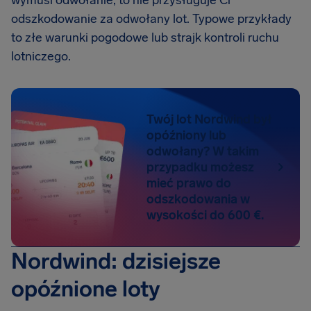
wymusi odwołanie, to nie przysługuje Ci
odszkodowanie za odwołany lot. Typowe przykłady
to złe warunki pogodowe lub strajk kontroli ruchu
lotniczego.
Twój lot Nordwind był
opóźniony lub
odwołany? W takim
przypadku możesz
mieć prawo do
odszkodowania w
wysokości do 600 €.
Nordwind: dzisiejsze
opóźnione loty