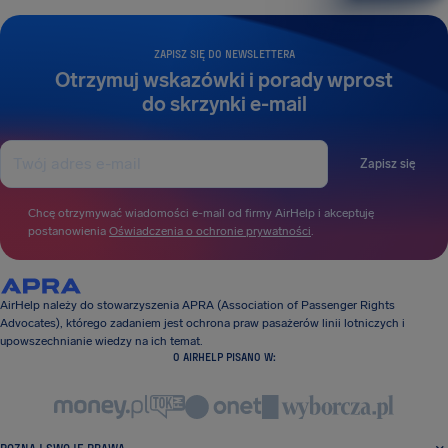
ZAPISZ SIĘ DO NEWSLETTERA
Otrzymuj wskazówki i porady wprost
do skrzynki e-mail
Zapisz się
Chcę otrzymywać wiadomości e-mail od firmy AirHelp i akceptuję
postanowienia
Oświadczenia o ochronie prywatności
.
AirHelp należy do stowarzyszenia APRA (Association of Passenger Rights
Advocates), którego zadaniem jest ochrona praw pasażerów linii lotniczych i
upowszechnianie wiedzy na ich temat.
O AIRHELP PISANO W: