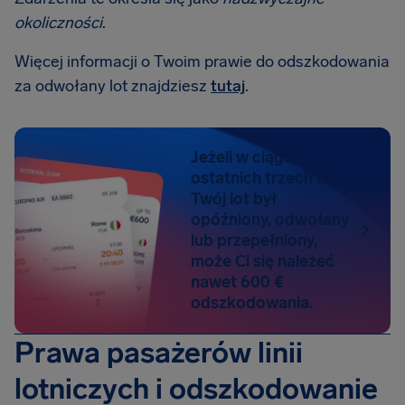
okoliczności
.
Więcej informacji o Twoim prawie do odszkodowania
za odwołany lot znajdziesz
tutaj
.
Jeżeli w ciągu
ostatnich trzech lat
Twój lot był
opóźniony, odwołany
lub przepełniony,
może Ci się należeć
nawet 600 €
odszkodowania.
Prawa pasażerów linii
lotniczych i odszkodowanie