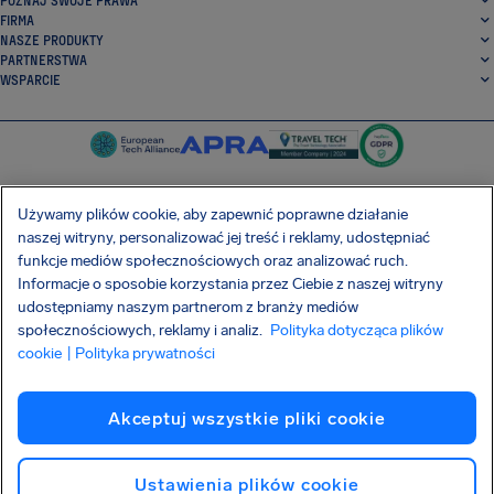
POZNAJ SWOJE PRAWA
FIRMA
NASZE PRODUKTY
PARTNERSTWA
WSPARCIE
Używamy plików cookie, aby zapewnić poprawne działanie
naszej witryny, personalizować jej treść i reklamy, udostępniać
SocialFacebook
SocialTwitter
SocialInstagram
SocialLinkedin
funkcje mediów społecznościowych oraz analizować ruch.
Informacje o sposobie korzystania przez Ciebie z naszej witryny
POBIERZ NASZĄ DARMOWĄ APLIKACJĘ
udostępniamy naszym partnerom z branży mediów
społecznościowych, reklamy i analiz.
Polityka dotycząca plików
cookie
| Polityka prywatności
Warunki Umowy
Polityka prywatności
Pliki cookie
Imprint
Akceptuj wszystkie pliki cookie
Atak na łańcuch dostaw Shai-Hulud
Odstąpienie od umowy
Polski
Copyright © 2026 AirHelp
Ustawienia plików cookie