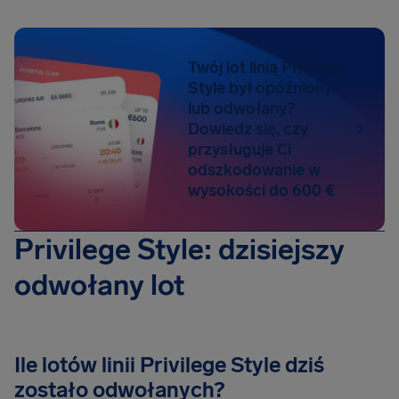
Twój lot linią Privilege
Style był opóźniony
lub odwołany?
Dowiedz się, czy
przysługuje Ci
odszkodowanie w
wysokości do 600 €
Privilege Style: dzisiejszy
odwołany lot
Ile lotów linii Privilege Style dziś
zostało odwołanych?