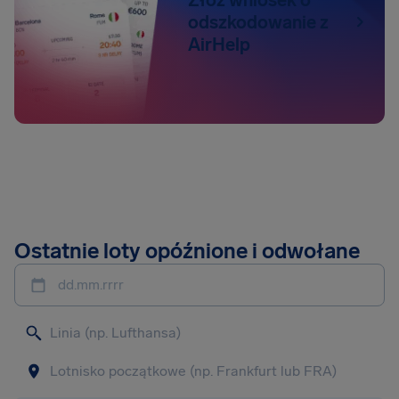
odszkodowanie z
AirHelp
Ostatnie loty opóźnione i odwołane
dd.mm.rrrr