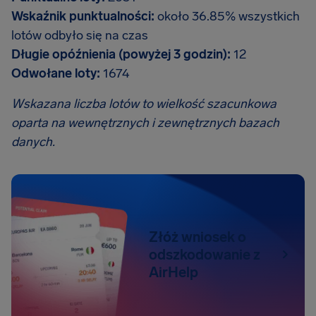
Wskaźnik punktualności:
około 36.85% wszystkich
lotów odbyło się na czas
Długie opóźnienia (powyżej 3 godzin):
12
Odwołane loty:
1674
Wskazana liczba lotów to wielkość szacunkowa
oparta na wewnętrznych i zewnętrznych bazach
danych.
Złóż wniosek o
odszkodowanie z
AirHelp