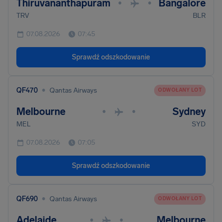
Thiruvananthapuram
Bangalore
•
•
TRV
BLR
07.08.2026
07:45
Sprawdź odszkodowanie
•
QF470
Qantas Airways
ODWOŁANY LOT
Melbourne
Sydney
•
•
MEL
SYD
07.08.2026
07:05
Sprawdź odszkodowanie
•
QF690
Qantas Airways
ODWOŁANY LOT
Adelaide
Melbourne
•
•