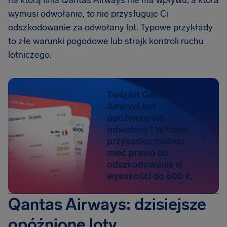
na którą linia Qantas Airways nie ma wpływu, a która
wymusi odwołanie, to nie przysługuje Ci
odszkodowanie za odwołany lot. Typowe przykłady
to złe warunki pogodowe lub strajk kontroli ruchu
lotniczego.
Twój lot Qantas
Airways był
opóźniony lub
odwołany? W takim
przypadku możesz
mieć prawo do
odszkodowania w
wysokości do 600 €.
Qantas Airways: dzisiejsze
opóźnione loty