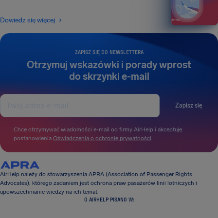
Dowiedz się więcej
ZAPISZ SIĘ DO NEWSLETTERA
Otrzymuj wskazówki i porady wprost
do skrzynki e-mail
Zapisz się
Chcę otrzymywać wiadomości e-mail od firmy AirHelp i akceptuję
postanowienia
Oświadczenia o ochronie prywatności
.
AirHelp należy do stowarzyszenia APRA (Association of Passenger Rights
Advocates), którego zadaniem jest ochrona praw pasażerów linii lotniczych i
upowszechnianie wiedzy na ich temat.
O AIRHELP PISANO W: