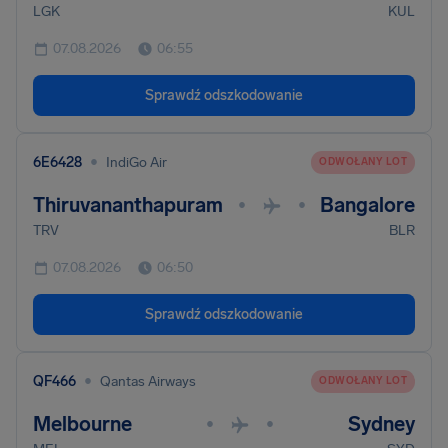
LGK
KUL
07.08.2026
06:55
Sprawdź odszkodowanie
•
6E6428
IndiGo Air
ODWOŁANY LOT
Thiruvananthapuram
Bangalore
•
•
TRV
BLR
07.08.2026
06:50
Sprawdź odszkodowanie
•
QF466
Qantas Airways
ODWOŁANY LOT
Melbourne
Sydney
•
•