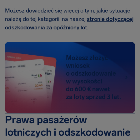
Możesz dowiedzieć się więcej o tym, jakie sytuacje
należą do tej kategorii, na naszej
stronie dotyczącej
odszkodowania za opóźniony lot
.
Możesz złożyć
wniosek
o odszkodowanie
w wysokości
do 600 € nawet
za loty sprzed 3 lat.
Prawa pasażerów
lotniczych i odszkodowanie