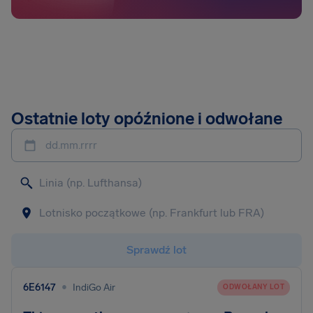
Ostatnie loty opóźnione i odwołane
dd.mm.rrrr
Sprawdź lot
•
6E6147
IndiGo Air
ODWOŁANY LOT