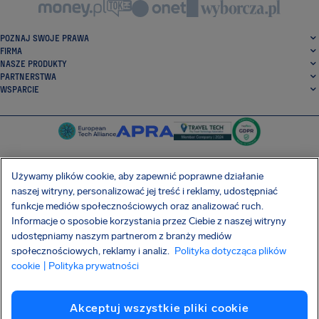
POZNAJ SWOJE PRAWA
FIRMA
NASZE PRODUKTY
PARTNERSTWA
WSPARCIE
Używamy plików cookie, aby zapewnić poprawne działanie
naszej witryny, personalizować jej treść i reklamy, udostępniać
SocialFacebook
SocialTwitter
SocialInstagram
SocialLinkedin
funkcje mediów społecznościowych oraz analizować ruch.
Informacje o sposobie korzystania przez Ciebie z naszej witryny
POBIERZ NASZĄ DARMOWĄ APLIKACJĘ
udostępniamy naszym partnerom z branży mediów
społecznościowych, reklamy i analiz.
Polityka dotycząca plików
cookie
| Polityka prywatności
Warunki Umowy
Polityka prywatności
Pliki cookie
Imprint
Akceptuj wszystkie pliki cookie