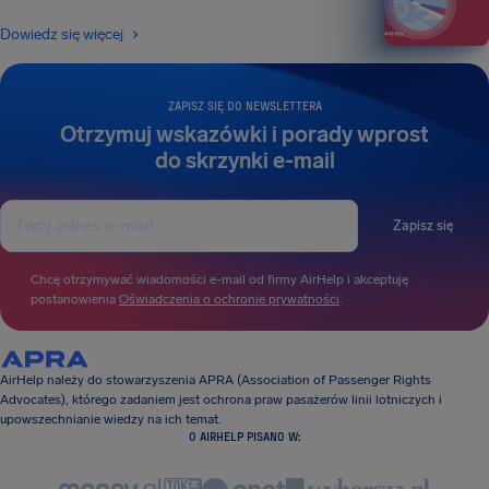
Dowiedz się więcej
ZAPISZ SIĘ DO NEWSLETTERA
Otrzymuj wskazówki i porady wprost
do skrzynki e-mail
Zapisz się
Chcę otrzymywać wiadomości e-mail od firmy AirHelp i akceptuję
postanowienia
Oświadczenia o ochronie prywatności
.
AirHelp należy do stowarzyszenia APRA (Association of Passenger Rights
Advocates), którego zadaniem jest ochrona praw pasażerów linii lotniczych i
upowszechnianie wiedzy na ich temat.
O AIRHELP PISANO W: