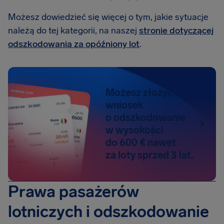
Możesz dowiedzieć się więcej o tym, jakie sytuacje
należą do tej kategorii, na naszej
stronie dotyczącej
odszkodowania za opóźniony lot
.
Możesz złożyć
wniosek
o odszkodowanie
w wysokości
do 600 € nawet
za loty sprzed 3 lat.
Prawa pasażerów
lotniczych i odszkodowanie