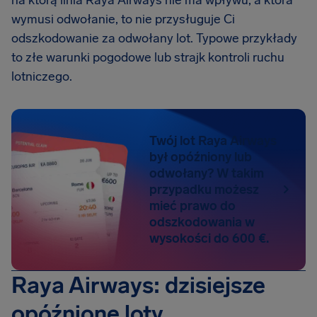
na którą linia Raya Airways nie ma wpływu, a która
wymusi odwołanie, to nie przysługuje Ci
odszkodowanie za odwołany lot. Typowe przykłady
to złe warunki pogodowe lub strajk kontroli ruchu
lotniczego.
Twój lot Raya Airways
był opóźniony lub
odwołany? W takim
przypadku możesz
mieć prawo do
odszkodowania w
wysokości do 600 €.
Raya Airways: dzisiejsze
opóźnione loty