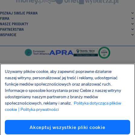
POZNAJ SWOJE PRAWA
FIRMA
NASZE PRODUKTY
PARTNERSTWA
WSPARCIE
Używamy plików cookie, aby zapewnić poprawne działanie
naszej witryny, personalizować jej treść i reklamy, udostępniać
SocialFacebook
SocialTwitter
SocialInstagram
SocialLinkedin
funkcje mediów społecznościowych oraz analizować ruch.
Informacje o sposobie korzystania przez Ciebie z naszej witryny
POBIERZ NASZĄ DARMOWĄ APLIKACJĘ
udostępniamy naszym partnerom z branży mediów
społecznościowych, reklamy i analiz.
Polityka dotycząca plików
cookie
| Polityka prywatności
Warunki Umowy
Polityka prywatności
Pliki cookie
Imprint
Akceptuj wszystkie pliki cookie
Atak na łańcuch dostaw Shai-Hulud
Odstąpienie od umowy