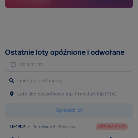
Ostatnie loty opóźnione i odwołane
dd.mm.rrrr
Sprawdź lot
•
UF1902
Petroleum Air Services
ODWOŁANY LOT