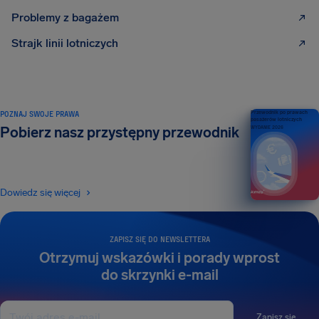
Problemy z bagażem
Strajk linii lotniczych
POZNAJ SWOJE PRAWA
Przewodnik po prawach
pasażerów lotniczych
Pobierz nasz przystępny przewodnik
WYDANIE 2026
Dowiedz się więcej
ZAPISZ SIĘ DO NEWSLETTERA
Otrzymuj wskazówki i porady wprost
do skrzynki e-mail
Zapisz się