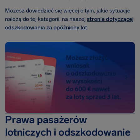
Możesz dowiedzieć się więcej o tym, jakie sytuacje
należą do tej kategorii, na naszej
stronie dotyczącej
odszkodowania za opóźniony lot
.
Możesz złożyć
wniosek
o odszkodowanie
w wysokości
do 600 € nawet
za loty sprzed 3 lat.
Prawa pasażerów
lotniczych i odszkodowanie