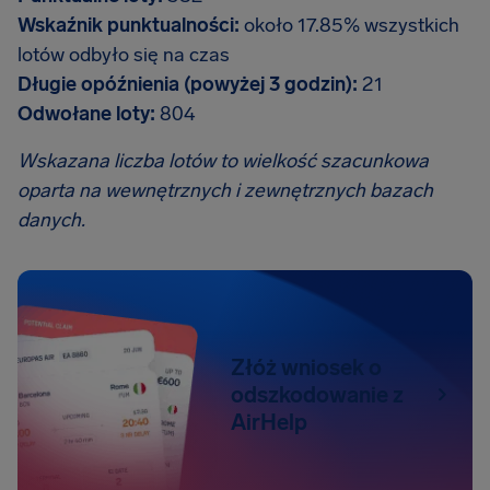
Wskaźnik punktualności:
około 17.85% wszystkich
lotów odbyło się na czas
Długie opóźnienia (powyżej 3 godzin):
21
Odwołane loty:
804
Wskazana liczba lotów to wielkość szacunkowa
oparta na wewnętrznych i zewnętrznych bazach
danych.
Złóż wniosek o
odszkodowanie z
AirHelp