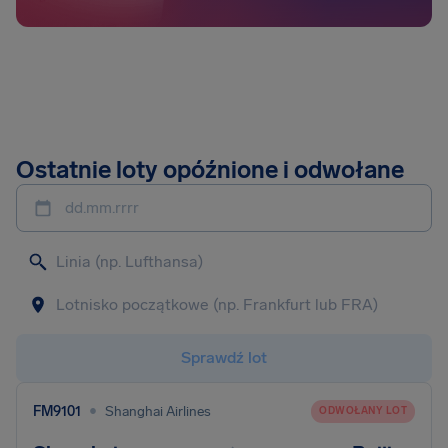
Ostatnie loty opóźnione i odwołane
dd.mm.rrrr
Sprawdź lot
•
FM9101
Shanghai Airlines
ODWOŁANY LOT