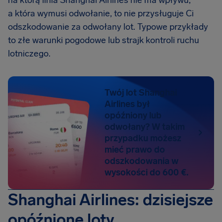
na którą linia Shanghai Airlines nie ma wpływu,
a która wymusi odwołanie, to nie przysługuje Ci
odszkodowanie za odwołany lot. Typowe przykłady
to złe warunki pogodowe lub strajk kontroli ruchu
lotniczego.
Twój lot Shanghai
Airlines był
opóźniony lub
odwołany? W takim
przypadku możesz
mieć prawo do
odszkodowania w
wysokości do 600 €.
Shanghai Airlines: dzisiejsze
opóźnione loty