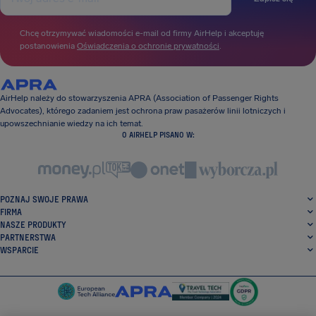
Chcę otrzymywać wiadomości e-mail od firmy AirHelp i akceptuję
postanowienia
Oświadczenia o ochronie prywatności
.
AirHelp należy do stowarzyszenia APRA (Association of Passenger Rights
Advocates), którego zadaniem jest ochrona praw pasażerów linii lotniczych i
upowszechnianie wiedzy na ich temat.
O AIRHELP PISANO W:
POZNAJ SWOJE PRAWA
FIRMA
NASZE PRODUKTY
PARTNERSTWA
WSPARCIE