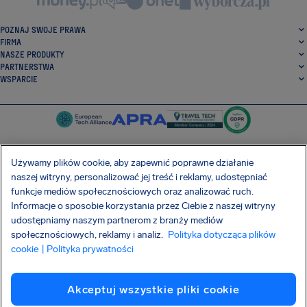
POZNAJ SWOJE PRAWA
FIRMA
NASZE PRODUKTY
PARTNERSTWA
WSPARCIE
Używamy plików cookie, aby zapewnić poprawne działanie
naszej witryny, personalizować jej treść i reklamy, udostępniać
SocialFacebook
SocialTwitter
SocialInstagram
SocialLinkedin
funkcje mediów społecznościowych oraz analizować ruch.
Informacje o sposobie korzystania przez Ciebie z naszej witryny
POBIERZ NASZĄ DARMOWĄ APLIKACJĘ
udostępniamy naszym partnerom z branży mediów
społecznościowych, reklamy i analiz.
Polityka dotycząca plików
cookie
| Polityka prywatności
Warunki Umowy
Polityka prywatności
Pliki cookie
Imprint
Akceptuj wszystkie pliki cookie
Atak na łańcuch dostaw Shai-Hulud
Odstąpienie od umowy