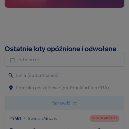
Ostatnie loty opóźnione i odwołane
dd.mm.rrrr
Sprawdź lot
•
PY481
Surinam Airways
ODWOŁANY LOT