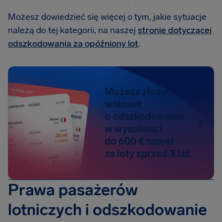
Możesz dowiedzieć się więcej o tym, jakie sytuacje
należą do tej kategorii, na naszej
stronie dotyczącej
odszkodowania za opóźniony lot
.
Możesz złożyć
wniosek
o odszkodowanie
w wysokości
do 600 € nawet
za loty sprzed 3 lat.
Prawa pasażerów
lotniczych i odszkodowanie