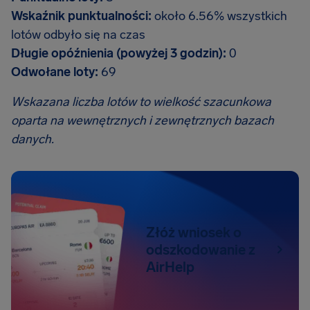
Wskaźnik punktualności:
około 6.56% wszystkich
lotów odbyło się na czas
Długie opóźnienia (powyżej 3 godzin):
0
Odwołane loty:
69
Wskazana liczba lotów to wielkość szacunkowa
oparta na wewnętrznych i zewnętrznych bazach
danych.
Złóż wniosek o
odszkodowanie z
AirHelp