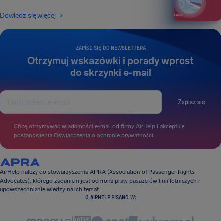
Dowiedz się więcej
ZAPISZ SIĘ DO NEWSLETTERA
Otrzymuj wskazówki i porady wprost
do skrzynki e-mail
Zapisz się
Chcę otrzymywać wiadomości e-mail od firmy AirHelp i akceptuję
postanowienia
Oświadczenia o ochronie prywatności
.
AirHelp należy do stowarzyszenia APRA (Association of Passenger Rights
Advocates), którego zadaniem jest ochrona praw pasażerów linii lotniczych i
upowszechnianie wiedzy na ich temat.
O AIRHELP PISANO W: