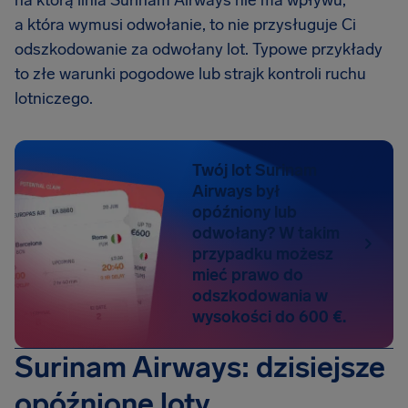
na którą linia Surinam Airways nie ma wpływu,
a która wymusi odwołanie, to nie przysługuje Ci
odszkodowanie za odwołany lot. Typowe przykłady
to złe warunki pogodowe lub strajk kontroli ruchu
lotniczego.
Twój lot Surinam
Airways był
opóźniony lub
odwołany? W takim
przypadku możesz
mieć prawo do
odszkodowania w
wysokości do 600 €.
Surinam Airways: dzisiejsze
opóźnione loty