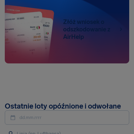
Złóż wniosek o
odszkodowanie z
AirHelp
Ostatnie loty opóźnione i odwołane
dd.mm.rrrr