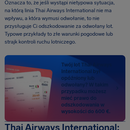
Oznacza to, że jeśli wystąpi nietypowa sytuacja,
na którą linia Thai Airways International nie ma
wpływu, a która wymusi odwołanie, to nie
przysługuje Ci odszkodowanie za odwołany lot.
Typowe przykłady to złe warunki pogodowe lub
strajk kontroli ruchu lotniczego.
Twój lot Thai Airways
International był
opóźniony lub
odwołany? W takim
przypadku możesz
mieć prawo do
odszkodowania w
wysokości do 600 €.
Thai Airways International: