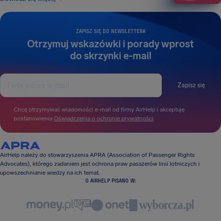
ZAPISZ SIĘ DO NEWSLETTERA
Otrzymuj wskazówki i porady wprost
do skrzynki e-mail
Zapisz się
Chcę otrzymywać wiadomości e-mail od firmy AirHelp i akceptuję
postanowienia
Oświadczenia o ochronie prywatności
.
AirHelp należy do stowarzyszenia APRA (Association of Passenger Rights
Advocates), którego zadaniem jest ochrona praw pasażerów linii lotniczych i
upowszechnianie wiedzy na ich temat.
O AIRHELP PISANO W: