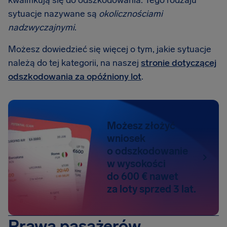
kwalifikują się do odszkodowania. Tego rodzaju
sytuacje nazywane są
okolicznościami
nadzwyczajnymi
.
Możesz dowiedzieć się więcej o tym, jakie sytuacje
należą do tej kategorii, na naszej
stronie dotyczącej
odszkodowania za opóźniony lot
.
Możesz złożyć
wniosek
o odszkodowanie
w wysokości
do 600 € nawet
za loty sprzed 3 lat.
Prawa pasażerów