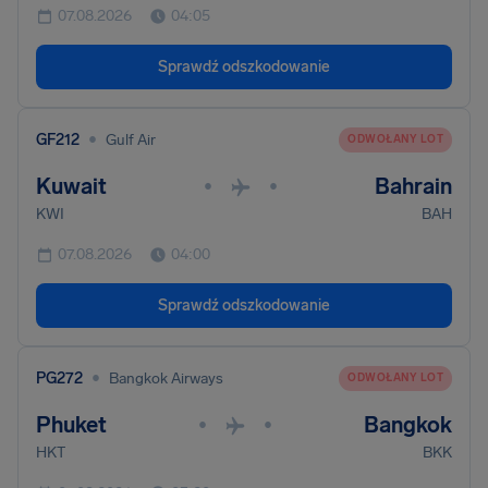
07.08.2026
04:05
Sprawdź odszkodowanie
•
GF212
Gulf Air
ODWOŁANY LOT
Kuwait
Bahrain
•
•
KWI
BAH
07.08.2026
04:00
Sprawdź odszkodowanie
•
PG272
Bangkok Airways
ODWOŁANY LOT
Phuket
Bangkok
•
•
HKT
BKK