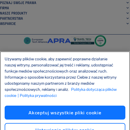
POZNAJ SWOJE PRAWA
FIRMA
NASZE PRODUKTY
PARTNERSTWA
WSPARCIE
Używamy plików cookie, aby zapewnić poprawne działanie
naszej witryny, personalizować jej treść i reklamy, udostępniać
SocialFacebook
SocialTwitter
SocialInstagram
SocialLinkedin
funkcje mediów społecznościowych oraz analizować ruch.
Informacje o sposobie korzystania przez Ciebie z naszej witryny
POBIERZ NASZĄ DARMOWĄ APLIKACJĘ
udostępniamy naszym partnerom z branży mediów
społecznościowych, reklamy i analiz.
Polityka dotycząca plików
cookie
| Polityka prywatności
Warunki Umowy
Polityka prywatności
Pliki cookie
Imprint
Akceptuj wszystkie pliki cookie
Atak na łańcuch dostaw Shai-Hulud
Odstąpienie od umowy
Polski
Copyright © 2026 AirHelp