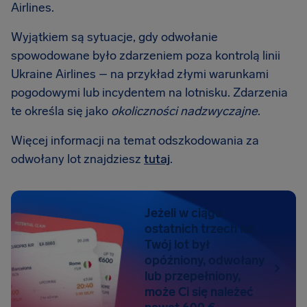
Airlines.
Wyjątkiem są sytuacje, gdy odwołanie
spowodowane było zdarzeniem poza kontrolą linii
Ukraine Airlines – na przykład złymi warunkami
pogodowymi lub incydentem na lotnisku. Zdarzenia
te określa się jako
okoliczności nadzwyczajne
.
Więcej informacji na temat odszkodowania za
odwołany lot znajdziesz
tutaj
.
Jeżeli w ciągu
ostatnich trzech lat
Twój lot był
opóźniony, odwołany
lub przepełniony,
może Ci się należeć