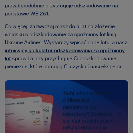
prawdopodobnie przysługuje odszkodowanie na
podstawie WE 261.
Co więcej, zazwyczaj masz do 3 lat na złożenie
wniosku o odszkodowanie za opóźniony lot linią
Ukraine Airlines. Wystarczy wpisać dane lotu, a nasz
intuicyjny kalkulator odszkodowania za opóźniony
lot
sprawdzi, czy przysługuje Ci odszkodowanie
pieniężne, które pomogą Ci uzyskać nasi eksperci.
Twój lot linią Ukraine
Airlines był
opóźniony lub
odwołany? Dowiedz
się, czy przysługuje Ci
odszkodowanie w