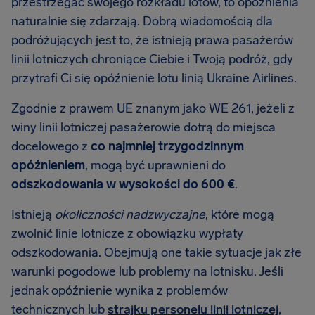
przestrzegać swojego rozkładu lotów, to opóźnienia
naturalnie się zdarzają. Dobrą wiadomością dla
podróżujących jest to, że istnieją prawa pasażerów
linii lotniczych chroniące Ciebie i Twoją podróż, gdy
przytrafi Ci się opóźnienie lotu linią Ukraine Airlines.
Zgodnie z prawem UE znanym jako WE 261, jeżeli z
winy linii lotniczej pasażerowie dotrą do miejsca
docelowego z
co najmniej trzygodzinnym
opóźnieniem
, mogą być uprawnieni do
odszkodowania w wysokości do 600 €
.
Istnieją
okoliczności nadzwyczajne
, które mogą
zwolnić linie lotnicze z obowiązku wypłaty
odszkodowania. Obejmują one takie sytuacje jak złe
warunki pogodowe lub problemy na lotnisku. Jeśli
jednak opóźnienie wynika z problemów
technicznych lub
strajku personelu linii lotniczej
,