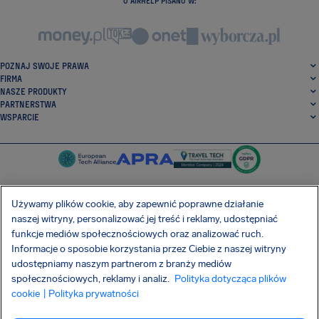
O AIRHELP PISANO W:
POZNAJ SWOJE PRAWA
FIRMA
NASZE PRODUKTY
PARTNERSTWA
WSPARCIE
Używamy plików cookie, aby zapewnić poprawne działanie
naszej witryny, personalizować jej treść i reklamy, udostępniać
SocialFacebook
SocialTwitter
SocialInstagram
SocialLinkedin
funkcje mediów społecznościowych oraz analizować ruch.
Informacje o sposobie korzystania przez Ciebie z naszej witryny
POBIERZ NASZĄ DARMOWĄ APLIKACJĘ
udostępniamy naszym partnerom z branży mediów
społecznościowych, reklamy i analiz.
Polityka dotycząca plików
cookie
| Polityka prywatności