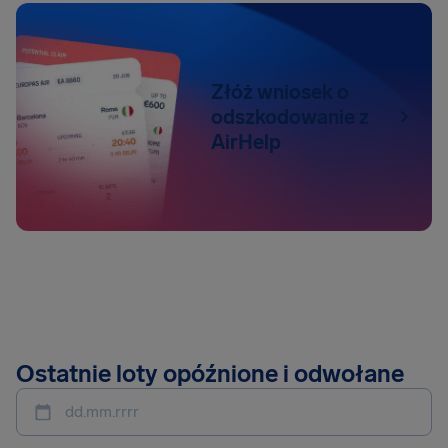
Złóż wniosek o
odszkodowanie z
AirHelp
Ostatnie loty opóźnione i odwołane
dd.mm.rrrr