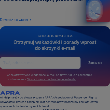
Dowiedz się więcej
ZAPISZ SIĘ DO NEWSLETTERA
Otrzymuj wskazówki i porady wprost
do skrzynki e-mail
Zapisz się
Chcę otrzymywać wiadomości e-mail od firmy AirHelp i akceptuję
postanowienia
Oświadczenia o ochronie prywatności
.
AirHelp należy do stowarzyszenia APRA (Association of Passenger Rights
Advocates), którego zadaniem jest ochrona praw pasażerów linii lotniczych i
upowszechnianie wiedzy na ich temat.