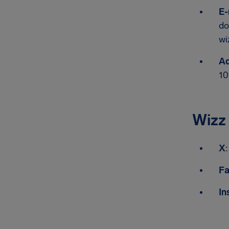
E-
do
wi
Ad
10
Wizz
X
F
In