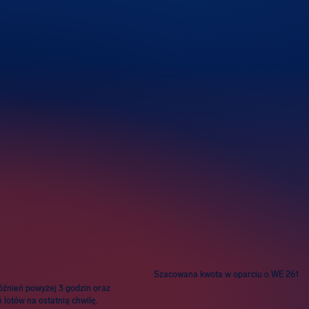
wie
Szacowana kwota w oparciu o WE 261
óźnień powyżej 3 godzin oraz
lotów na ostatnią chwilę.