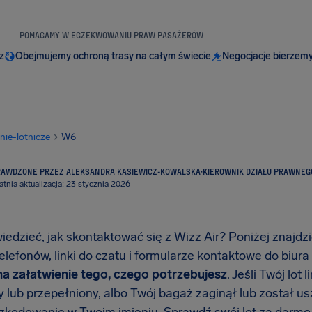
POMAGAMY W EGZEKWOWANIU PRAW PASAŻERÓW
z
Obejmujemy ochroną trasy na całym świecie
Negocjacje bierzemy
inie-lotnicze
W6
RAWDZONE PRZEZ ALEKSANDRA KASIEWICZ-KOWALSKA
·
KIEROWNIK DZIAŁU PRAWNEG
atnia aktualizacja: 23 stycznia 2026
iedzieć, jak skontaktować się z Wizz Air? Poniżej znajdz
lefonów, linki do czatu i formularze kontaktowe do biura
a załatwienie tego, czego potrzebujesz
. Jeśli Twój lot 
 lub przepełniony, albo Twój bagaż zaginął lub został u