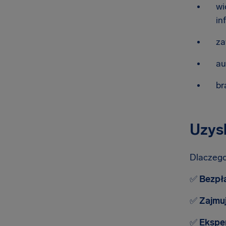
wi
in
za
au
br
Uzysk
Dlaczego
✅
Bezpła
✅
Zajmu
✅
Ekspe