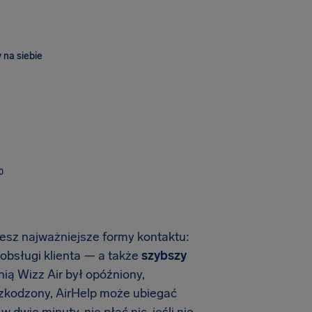
 na siebie
O
iesz najważniejsze formy kontaktu:
 obsługi klienta — a także
szybszy
linią Wizz Air był opóźniony,
szkodzony, AirHelp może ubiegać