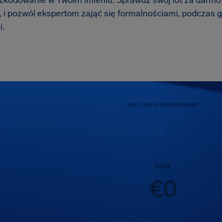
zkodowanie w Twoim imieniu. Sprawdź swój lot za darmo w 
 i pozwól ekspertom zająć się formalnościami, podczas g
.
OBLICZ SWOJE ODSZKODOWANIE
0
KM
€
0