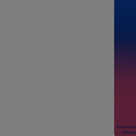
Z
Do
Pasażero
Dotyczy op
odwołań 