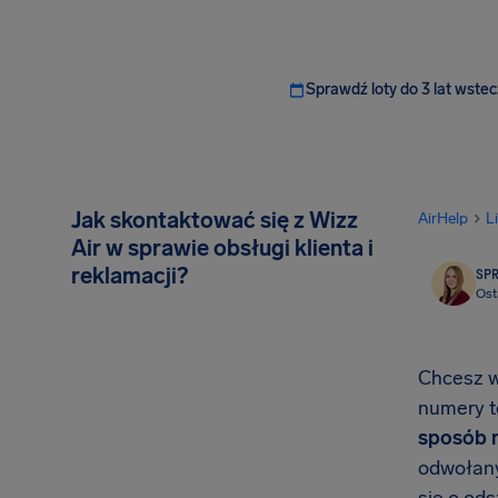
Sprawdź loty do 3 lat wstec
Jak skontaktować się z Wizz
AirHelp
L
Air w sprawie obsługi klienta i
reklamacji?
SP
Ost
Chcesz w
numery te
sposób n
odwołany