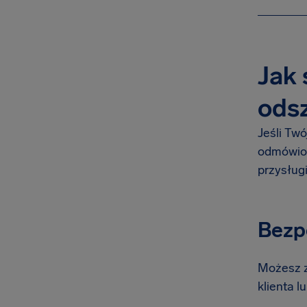
Jak 
odsz
Jeśli Tw
odmówion
przysług
Bezp
Możesz z
klienta l