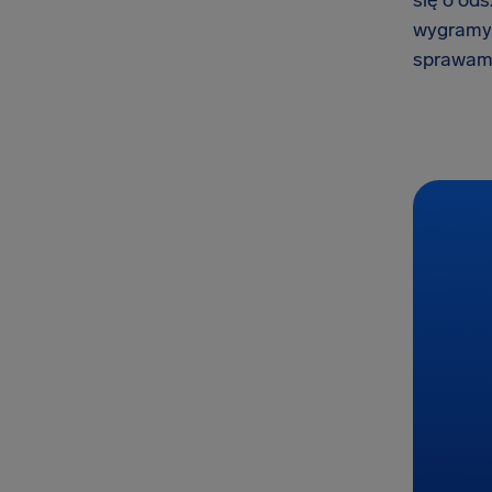
się o ods
wygramy,
sprawami