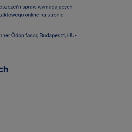
roszczeń i spraw wymagających
taktowego online na stronie
chner Ödön fasor, Budapeszt, HU-
ch