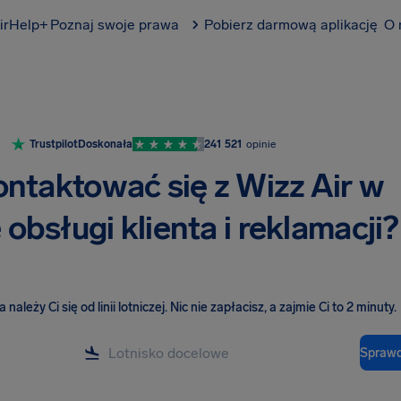
irHelp+
Poznaj swoje prawa
Pobierz darmową aplikację
O 
Trustpilot
Doskonała
241 521
opinie
ontaktować się z Wizz Air w
obsługi klienta i reklamacji?
należy Ci się od linii lotniczej
.
Nic nie zapłacisz, a zajmie Ci to 2 minuty.
Sprawd