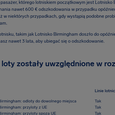
 pasażer, którego lotniskiem początkowym jest Lotnisk
mania nawet 600 € odszkodowania w przypadku opóźnieni
eż w niektórych przypadkach, gdy wystąpią podobne prob
ham.
lotnisku, takim jak Lotnisko Birmingham doszło do opóźni
asz nawet 3 lata, aby ubiegać się o odszkodowanie.
e loty zostały uwzględnione w r
Linie lotni
Birmingham: odloty do dowolnego miejsca
Tak
Birmingham: przyloty z UE
Tak
Birmingham: przyloty spoza UE
Tak