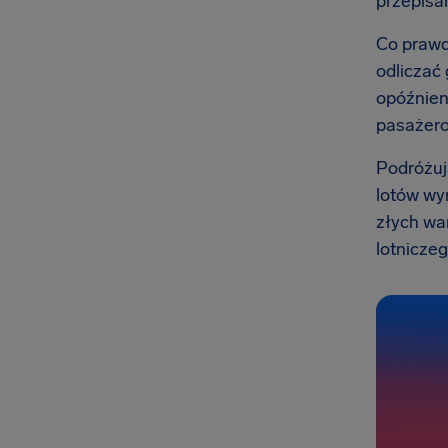
przepisa
Co prawd
odliczać
opóźnien
pasażero
Podróżuj
lotów wy
złych wa
lotniczeg