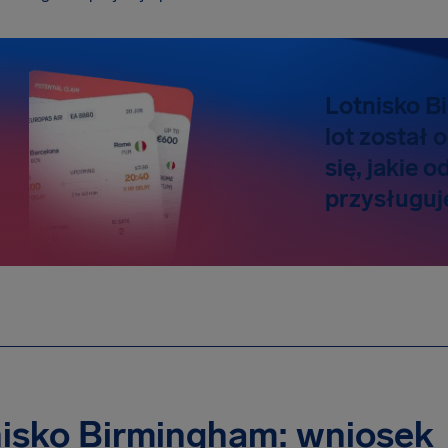
Lotnisko B
lot został
się, jakie 
przysługuj
nisko Birmingham: wniosek