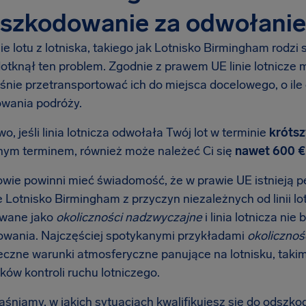
szkodowanie za odwołanie 
e lotu z lotniska, takiego jak Lotnisko Birmingham rodzi
dotknął ten problem. Zgodnie z prawem UE linie lotnicze
śnie przetransportować ich do miejsca docelowego, o il
wania podróży.
, jeśli linia lotnicza odwołała Twój lot w terminie
krótsz
ym terminem, również może należeć Ci się
nawet 600 €
wie powinni mieć świadomość, że w prawie UE istnieją p
że Lotnisko Birmingham z przyczyn niezależnych od linii lo
owane jako
okoliczności nadzwyczajne
i linia lotnicza ni
wania. Najczęściej spotykanymi przykładami
okolicznoś
eczne warunki atmosferyczne panujące na lotnisku, takim
ków kontroli ruchu lotniczego.
aśniamy, w jakich sytuacjach kwalifikujesz się do odszk