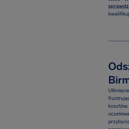
sprawdz
kwalifiku
Odsz
Bir
Utknięcie
frustruj
kosztów.
oczekiwa
przybyci