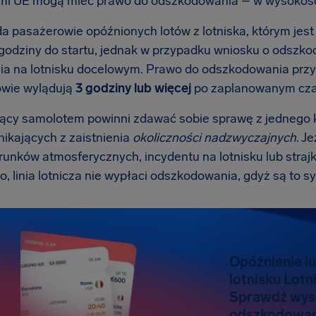
mi UE mogą mieć prawo do odszkodowania – w wysokoś
a pasażerowie opóźnionych lotów z lotniska, którym jes
 godziny do startu, jednak w przypadku wniosku o odszko
ia na lotnisku docelowym. Prawo do odszkodowania przy
wie wylądują
3 godziny lub więcej
po zaplanowanym cza
ący samolotem powinni zdawać sobie sprawę z jednego 
nikających z zaistnienia
okoliczności nadzwyczajnych
. J
runków atmosferycznych, incydentu na lotnisku lub straj
o, linia lotnicza nie wypłaci odszkodowania, gdyż są to s
Opóźnienie lu
lotnisku Lot
Sprawdź wys
odszkodowan