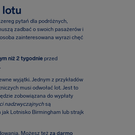
lotu
 szereg pytań dla podróżnych,
 muszą zadbać o swoich pasażerów i
e osoba zainteresowana wyrazi chęć
ym niż 2 tygodnie
przed
.
ewne wyjątki. Jednym z przykładów
tniczych musi odwołać lot. Jest to
e będzie zobowiązana do wypłaty
ci nadzwyczajnych
są
 jak Lotnisko Birmingham lub strajk
odowania. Możesz też
za darmo