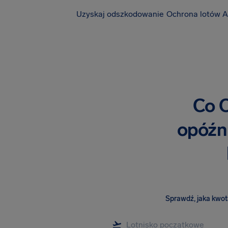
Uzyskaj odszkodowanie
Ochrona lotów A
Co C
opóźni
Sprawdź, jaka kwota 