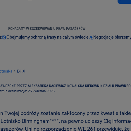
POMAGAMY W EGZEKWOWANIU PRAW PASAŻERÓW
z
Obejmujemy ochroną trasy na całym świecie
Negocjacje bierzemy
otniska
BHX
RAWDZONE PRZEZ ALEKSANDRA KASIEWICZ-KOWALSKA
·
KIEROWNIK DZIAŁU PRAWNEG
atnia aktualizacja: 23 kwietnia 2025
an Twojej podróży zostanie zakłócony przez kwestie takie
**Lotnisko Birmingham****, na pewno ucieszy Cię informac
pasażerów. Unijne rozporządzenie WE 261 przewiduje, ż