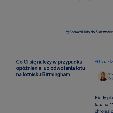
Sprawdź loty do 3 lat wstec
Co Ci się należy w przypadku
AirHelp
L
opóźnienia lub odwołania lotu
na lotnisku Birmingham
SP
Ost
Kiedy pl
lotu na 
chronią 