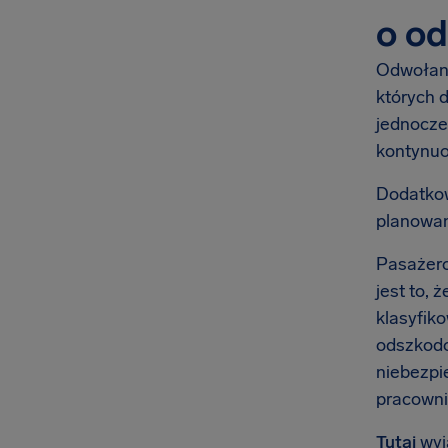
o od
Odwołani
których 
jednocze
kontynuo
Dodatkowo
planowan
Pasażero
jest to, 
klasyfik
odszkodo
niebezpi
pracowni
Tutaj
wyj