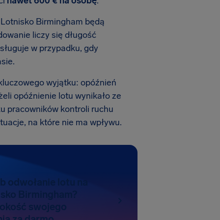
ci
nawet
600 €
na osobę
.
t Lotnisko Birmingham będą
dowanie liczy się długość
sługuje w przypadku, gdy
sie.
kluczowego wyjątku: opóźnień
eżeli opóźnienie lotu wynikało ze
ku pracowników kontroli ruchu
ytuacje, na które nie ma wpływu.
b odwołanie lotu na
nisko Birmingham?
okość swojego
ia za darmo.