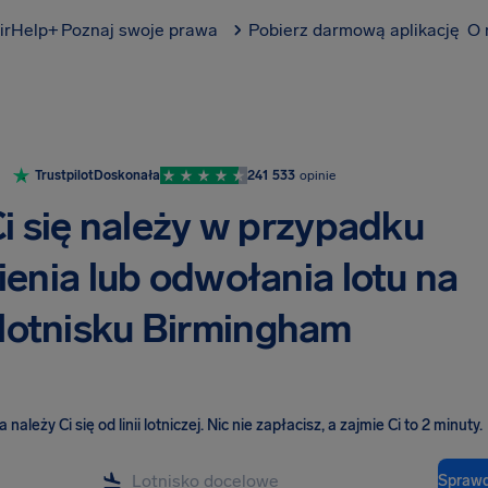
irHelp+
Poznaj swoje prawa
Pobierz darmową aplikację
O 
Trustpilot
Doskonała
241 533
opinie
i się należy w przypadku
enia lub odwołania lotu na
lotnisku Birmingham
należy Ci się od linii lotniczej
.
Nic nie zapłacisz, a zajmie Ci to 2 minuty.
Sprawd