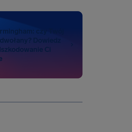
irmingham: czy Twój
 odwołany? Dowiedz
odszkodowanie Ci
e