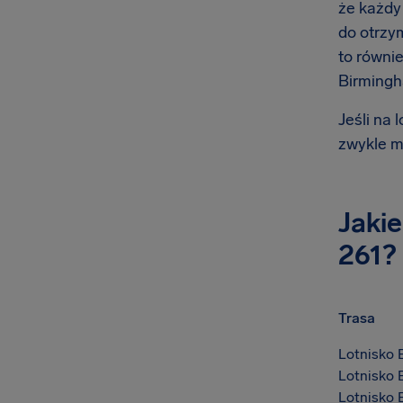
że każdy
do otrzy
to równi
Birming
Jeśli na 
zwykle m
Jaki
261?
Trasa
Lotnisko 
Lotnisko 
Lotnisko 