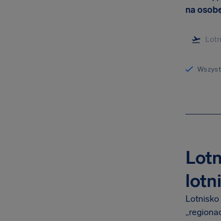
na osob
Wszystk
Lot
lotn
Lotnisko
„regiona