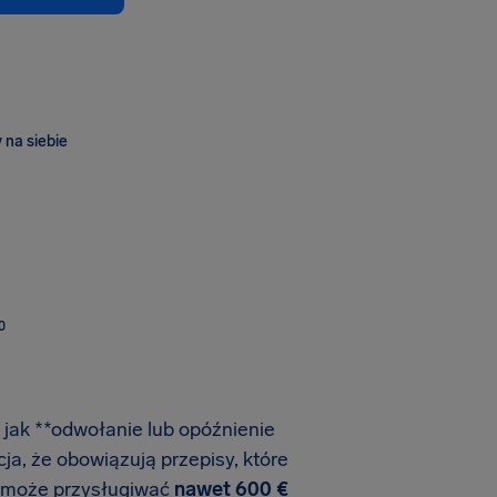
 na siebie
O
 jak **odwołanie lub opóźnienie
ja, że obowiązują przepisy, które
e może przysługiwać
nawet
600 €