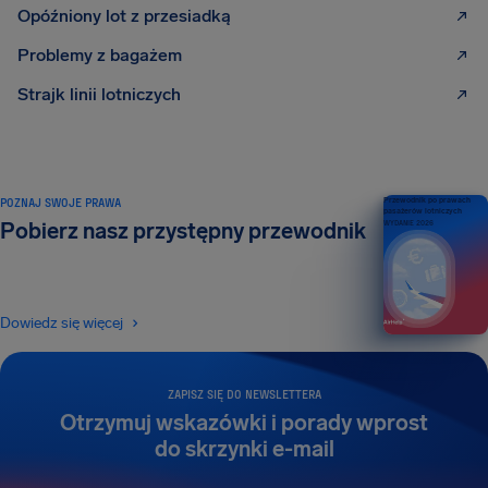
Opóźniony lot z przesiadką
Problemy z bagażem
Strajk linii lotniczych
POZNAJ SWOJE PRAWA
Przewodnik po prawach
pasażerów lotniczych
Pobierz nasz przystępny przewodnik
WYDANIE 2026
Dowiedz się więcej
ZAPISZ SIĘ DO NEWSLETTERA
Otrzymuj wskazówki i porady wprost
do skrzynki e-mail