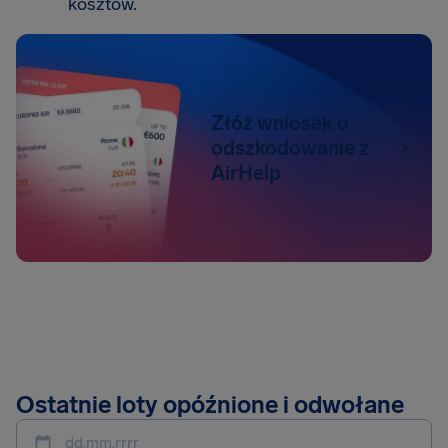
kosztów.
Złóż wniosek o
odszkodowanie z
AirHelp
Ostatnie loty opóźnione i odwołane
dd.mm.rrrr