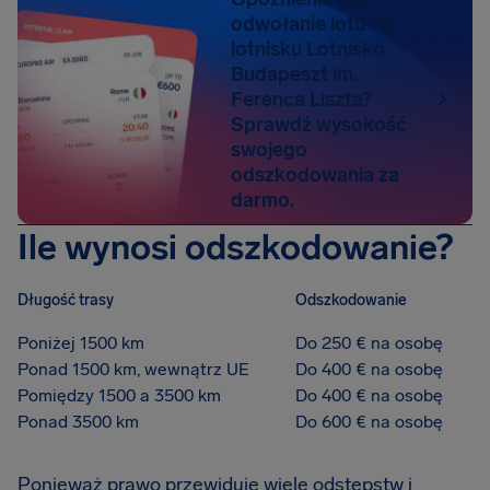
odwołanie lotu na
lotnisku Lotnisko
Budapeszt im.
Ferenca Liszta?
Sprawdź wysokość
swojego
odszkodowania za
darmo.
Ile wynosi odszkodowanie?
Długość trasy
Odszkodowanie
Poniżej 1500 km
Do 250 € na osobę
Ponad 1500 km, wewnątrz UE
Do 400 € na osobę
Pomiędzy 1500 a 3500 km
Do 400 € na osobę
Ponad 3500 km
Do 600 € na osobę
Ponieważ prawo przewiduje wiele odstępstw i