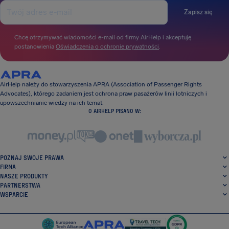
Zapisz się
Chcę otrzymywać wiadomości e-mail od firmy AirHelp i akceptuję
postanowienia
Oświadczenia o ochronie prywatności
.
AirHelp należy do stowarzyszenia APRA (Association of Passenger Rights
Advocates), którego zadaniem jest ochrona praw pasażerów linii lotniczych i
upowszechnianie wiedzy na ich temat.
O AIRHELP PISANO W:
POZNAJ SWOJE PRAWA
FIRMA
NASZE PRODUKTY
PARTNERSTWA
WSPARCIE