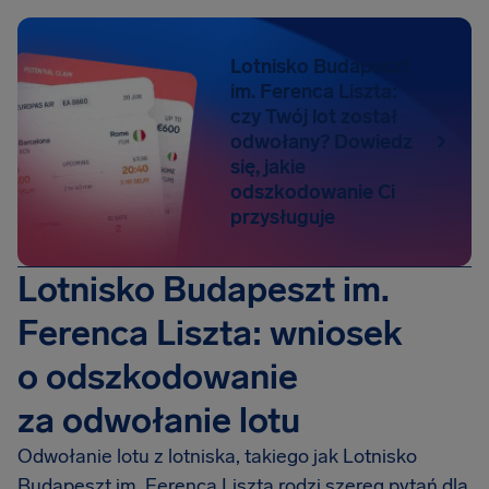
Lotnisko Budapeszt
im. Ferenca Liszta:
czy Twój lot został
odwołany? Dowiedz
się, jakie
odszkodowanie Ci
przysługuje
Lotnisko Budapeszt im.
Ferenca Liszta: wniosek
o odszkodowanie
za odwołanie lotu
Odwołanie lotu z lotniska, takiego jak Lotnisko
Budapeszt im. Ferenca Liszta rodzi szereg pytań dla