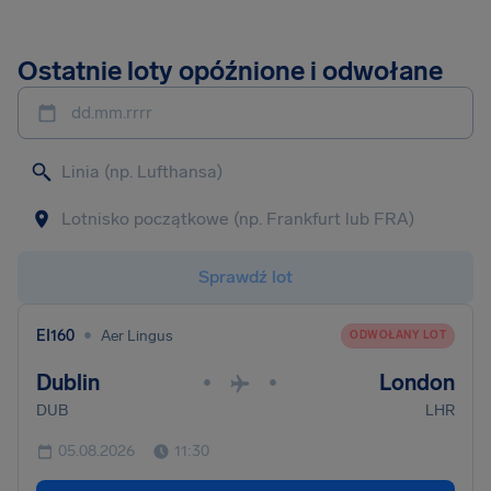
Ostatnie loty opóźnione i odwołane
dd.mm.rrrr
Sprawdź lot
•
EI160
Aer Lingus
ODWOŁANY LOT
Dublin
London
•
•
DUB
LHR
05.08.2026
11:30