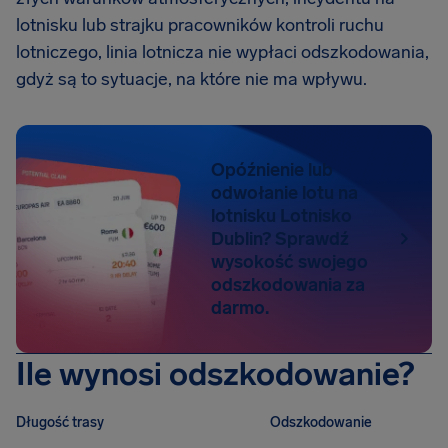
lotnisku lub strajku pracowników kontroli ruchu
lotniczego, linia lotnicza nie wypłaci odszkodowania,
gdyż są to sytuacje, na które nie ma wpływu.
Opóźnienie lub
odwołanie lotu na
lotnisku Lotnisko
Dublin? Sprawdź
wysokość swojego
odszkodowania za
darmo.
Ile wynosi odszkodowanie?
Długość trasy
Odszkodowanie