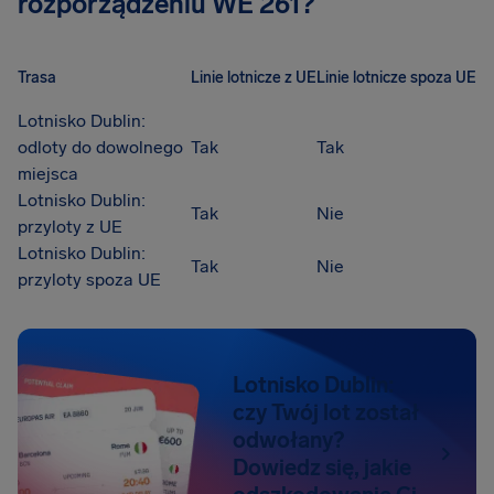
rozporządzeniu WE 261?
Trasa
Linie lotnicze z UE
Linie lotnicze spoza UE
Lotnisko Dublin:
odloty do dowolnego
Tak
Tak
miejsca
Lotnisko Dublin:
Tak
Nie
przyloty z UE
Lotnisko Dublin:
Tak
Nie
przyloty spoza UE
Lotnisko Dublin:
czy Twój lot został
odwołany?
Dowiedz się, jakie