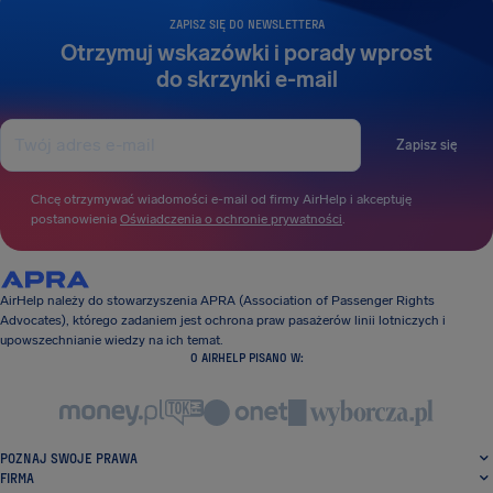
ZAPISZ SIĘ DO NEWSLETTERA
Otrzymuj wskazówki i porady wprost
do skrzynki e-mail
Zapisz się
Chcę otrzymywać wiadomości e-mail od firmy AirHelp i akceptuję
postanowienia
Oświadczenia o ochronie prywatności
.
AirHelp należy do stowarzyszenia APRA (Association of Passenger Rights
Advocates), którego zadaniem jest ochrona praw pasażerów linii lotniczych i
upowszechnianie wiedzy na ich temat.
O AIRHELP PISANO W:
POZNAJ SWOJE PRAWA
FIRMA