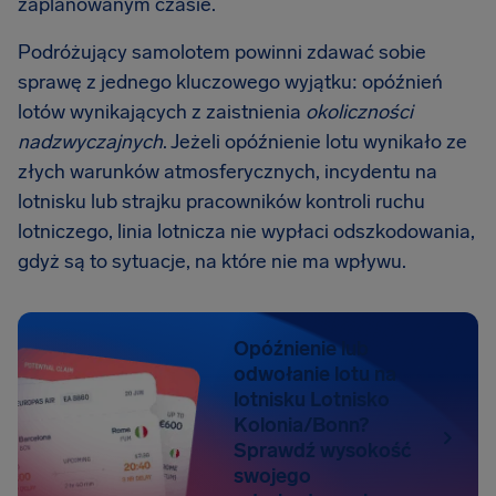
zaplanowanym czasie.
Podróżujący samolotem powinni zdawać sobie
sprawę z jednego kluczowego wyjątku: opóźnień
lotów wynikających z zaistnienia
okoliczności
nadzwyczajnych
. Jeżeli opóźnienie lotu wynikało ze
złych warunków atmosferycznych, incydentu na
lotnisku lub strajku pracowników kontroli ruchu
lotniczego, linia lotnicza nie wypłaci odszkodowania,
gdyż są to sytuacje, na które nie ma wpływu.
Opóźnienie lub
odwołanie lotu na
lotnisku Lotnisko
Kolonia/Bonn?
Sprawdź wysokość
swojego