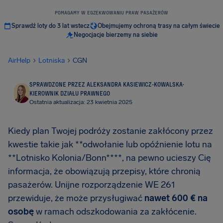
POMAGAMY W EGZEKWOWANIU PRAW PASAŻERÓW
Sprawdź loty do 3 lat wstecz
Obejmujemy ochroną trasy na całym świecie
Negocjacje bierzemy na siebie
AirHelp
Lotniska
CGN
SPRAWDZONE PRZEZ ALEKSANDRA KASIEWICZ-KOWALSKA
·
KIEROWNIK DZIAŁU PRAWNEGO
Ostatnia aktualizacja: 23 kwietnia 2025
Kiedy plan Twojej podróży zostanie zakłócony przez
kwestie takie jak **odwołanie lub opóźnienie lotu na
**Lotnisko Kolonia/Bonn****, na pewno ucieszy Cię
informacja, że obowiązują przepisy, które chronią
pasażerów. Unijne rozporządzenie WE 261
przewiduje, że może przysługiwać
nawet
600 €
na
osobę
w ramach odszkodowania za zakłócenie.