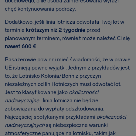
docelowego, o ile osoba zainteresowana wyrazi
chęć kontynuowania podróży.
Dodatkowo, jeśli linia lotnicza odwołała Twój lot w
terminie
krótszym niż 2 tygodnie
przed
planowanym terminem, również może należeć Ci się
nawet 600 €
.
Pasażerowie powinni mieć świadomość, że w prawie
UE istnieją pewne wyjątki. Jednym z przykładów jest
to, że Lotnisko Kolonia/Bonn z przyczyn
niezależnych od linii lotniczych musi odwołać lot.
Jest to klasyfikowane jako
okoliczności
nadzwyczajne
i linia lotnicza nie będzie
zobowiązana do wypłaty odszkodowania.
Najczęściej spotykanymi przykładami
okoliczności
nadzwyczajnych
są niebezpieczne warunki
atmosferyczne panujące na lotnisku, takim jak