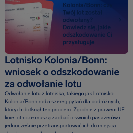
Kolonia/Bonn: czy
Twój lot został
odwołany?
Dowiedz się, jakie
odszkodowanie Ci
przysługuje
Lotnisko Kolonia/Bonn:
wniosek o odszkodowanie
za odwołanie lotu
Odwołanie lotu z lotniska, takiego jak Lotnisko
Kolonia/Bonn rodzi szereg pytań dla podróżnych,
których dotknął ten problem. Zgodnie z prawem UE
linie lotnicze muszą zadbać o swoich pasażerów i
jednocześnie przetransportować ich do miejsca