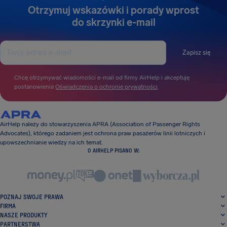
Otrzymuj wskazówki i porady wprost
do skrzynki e-mail
Zapisz się
Chcę otrzymywać wiadomości e-mail od firmy AirHelp i akceptuję
postanowienia
Oświadczenia o ochronie prywatności
.
AirHelp należy do stowarzyszenia APRA (Association of Passenger Rights
Advocates), którego zadaniem jest ochrona praw pasażerów linii lotniczych i
upowszechnianie wiedzy na ich temat.
O AIRHELP PISANO W:
POZNAJ SWOJE PRAWA
FIRMA
NASZE PRODUKTY
PARTNERSTWA