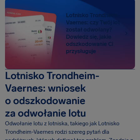
Lotnisko Trondheim-
Vaernes: czy Twój lot
został odwołany?
Dowiedz się, jakie
odszkodowanie Ci
przysługuje
Lotnisko Trondheim-
Vaernes: wniosek
o odszkodowanie
za odwołanie lotu
Odwołanie lotu z lotniska, takiego jak Lotnisko
Trondheim-Vaernes rodzi szereg pytań dla