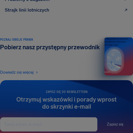
Strajk linii lotniczych
POZNAJ SWOJE PRAWA
Przewodnik po prawach
pasażerów lotniczych
Pobierz nasz przystępny przewodnik
WYDANIE 2026
Dowiedz się więcej
ZAPISZ SIĘ DO NEWSLETTERA
Otrzymuj wskazówki i porady wprost
do skrzynki e-mail
Zapisz się