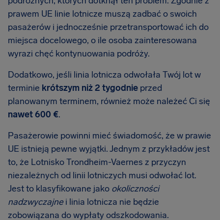
podróżnych, których dotknął ten problem. Zgodnie z
prawem UE linie lotnicze muszą zadbać o swoich
pasażerów i jednocześnie przetransportować ich do
miejsca docelowego, o ile osoba zainteresowana
wyrazi chęć kontynuowania podróży.
Dodatkowo, jeśli linia lotnicza odwołała Twój lot w
terminie
krótszym niż 2 tygodnie
przed
planowanym terminem, również może należeć Ci się
nawet 600 €
.
Pasażerowie powinni mieć świadomość, że w prawie
UE istnieją pewne wyjątki. Jednym z przykładów jest
to, że Lotnisko Trondheim-Vaernes z przyczyn
niezależnych od linii lotniczych musi odwołać lot.
Jest to klasyfikowane jako
okoliczności
nadzwyczajne
i linia lotnicza nie będzie
zobowiązana do wypłaty odszkodowania.