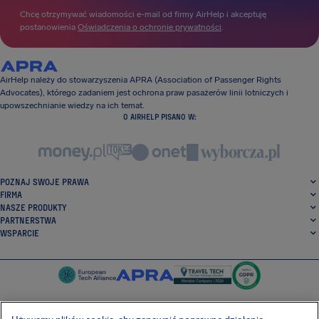
Chcę otrzymywać wiadomości e-mail od firmy AirHelp i akceptuję
postanowienia
Oświadczenia o ochronie prywatności
.
AirHelp należy do stowarzyszenia APRA (Association of Passenger Rights
Advocates), którego zadaniem jest ochrona praw pasażerów linii lotniczych i
upowszechnianie wiedzy na ich temat.
O AIRHELP PISANO W:
POZNAJ SWOJE PRAWA
FIRMA
NASZE PRODUKTY
PARTNERSTWA
WSPARCIE