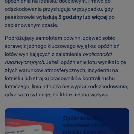
opóźnienia na lotnisku docelowym. Prawo do
odszkodowania przysługuje w przypadku, gdy
pasażerowie wylądują
3 godziny lub więcej
po
zaplanowanym czasie.
Podróżujący samolotem powinni zdawać sobie
sprawę z jednego kluczowego wyjątku: opóźnień
lotów wynikających z zaistnienia
okoliczności
nadzwyczajnych
. Jeżeli opóźnienie lotu wynikało ze
złych warunków atmosferycznych, incydentu na
lotnisku lub strajku pracowników kontroli ruchu
lotniczego, linia lotnicza nie wypłaci odszkodowania,
gdyż są to sytuacje, na które nie ma wpływu.
Opóźnienie lub
odwołanie lotu na
lotnisku Lotnisko