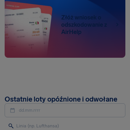
Złóż wniosek o
odszkodowanie z
AirHelp
Ostatnie loty opóźnione i odwołane
dd.mm.rrrr