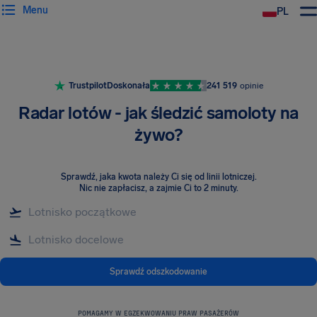
Menu
PL
Trustpilot
Doskonała
241 519
opinie
Radar lotów - jak śledzić samoloty na
żywo?
Sprawdź, jaka kwota należy Ci się od linii lotniczej
.
Nic nie zapłacisz, a zajmie Ci to 2 minuty.
Sprawdź odszkodowanie
POMAGAMY W EGZEKWOWANIU PRAW PASAŻERÓW