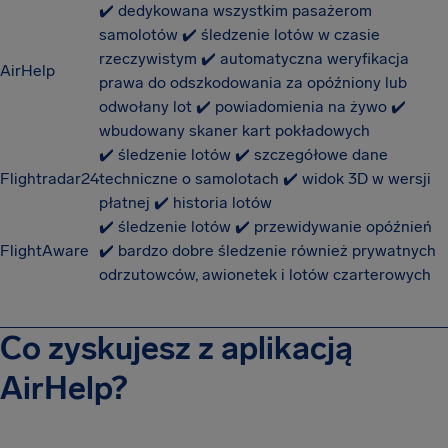
✔️ dedykowana wszystkim pasażerom
samolotów ✔️ śledzenie lotów w czasie
rzeczywistym ✔️ automatyczna weryfikacja
AirHelp
prawa do odszkodowania za opóźniony lub
odwołany lot ✔️ powiadomienia na żywo ✔️
wbudowany skaner kart pokładowych
✔️ śledzenie lotów ✔️ szczegółowe dane
Flightradar24
techniczne o samolotach ✔️ widok 3D w wersji
płatnej ✔️ historia lotów
✔️ śledzenie lotów ✔️ przewidywanie opóźnień
FlightAware
✔️ bardzo dobre śledzenie również prywatnych
odrzutowców, awionetek i lotów czarterowych
Co zyskujesz z aplikacją
AirHelp?