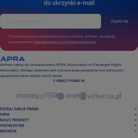
do skrzynki e-mail
Zapisz się
Chcę otrzymywać wiadomości e-mail od firmy AirHelp i akceptuję
postanowienia
Oświadczenia o ochronie prywatności
.
AirHelp należy do stowarzyszenia APRA (Association of Passenger Rights
Advocates), którego zadaniem jest ochrona praw pasażerów linii lotniczych i
upowszechnianie wiedzy na ich temat.
O AIRHELP PISANO W:
POZNAJ SWOJE PRAWA
FIRMA
NASZE PRODUKTY
PARTNERSTWA
WSPARCIE