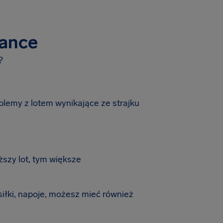
rance
?
blemy z lotem wynikające ze strajku
ższy lot, tym większe
siłki, napoje, możesz mieć również