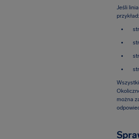
Jeśli lin
przykład
st
st
st
st
Wszystki
Okoliczno
można zap
odpowied
Spraw