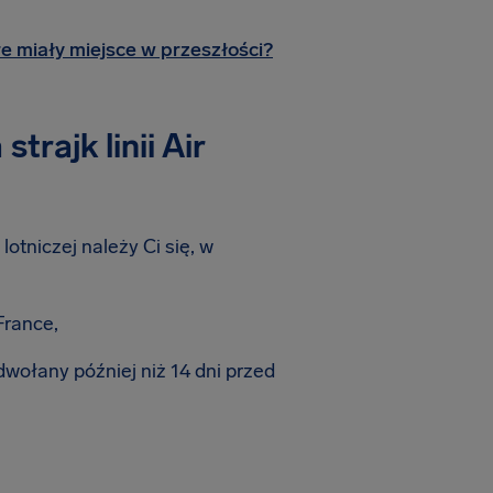
óre miały miejsce w przeszłości?
trajk linii Air
otniczej należy Ci się, w
France,
dwołany później niż 14 dni przed