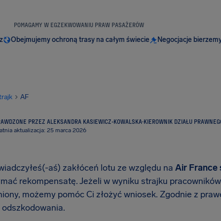
POMAGAMY W EGZEKWOWANIU PRAW PASAŻERÓW
z
Obejmujemy ochroną trasy na całym świecie
Negocjacje bierzemy
trajk
AF
RAWDZONE PRZEZ ALEKSANDRA KASIEWICZ-KOWALSKA
·
KIEROWNIK DZIAŁU PRAWNEG
atnia aktualizacja: 25 marca 2026
świadczyłeś(-aś) zakłóceń lotu ze względu na
Air France 
mać rekompensatę. Jeżeli w wyniku strajku pracowników li
niony, możemy pomóc Ci złożyć wniosek. Zgodnie z pra
 odszkodowania.