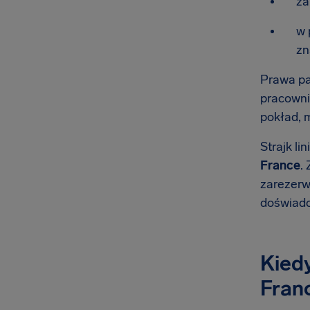
za
w 
zn
Prawa pa
pracowni
pokład, 
Strajk li
France
.
zarezerwu
doświadc
Kiedy
Fran