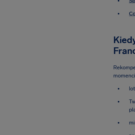
Sp
Co
Kiedy
Fran
Rekompens
momenci
lo
Tw
pl
mi