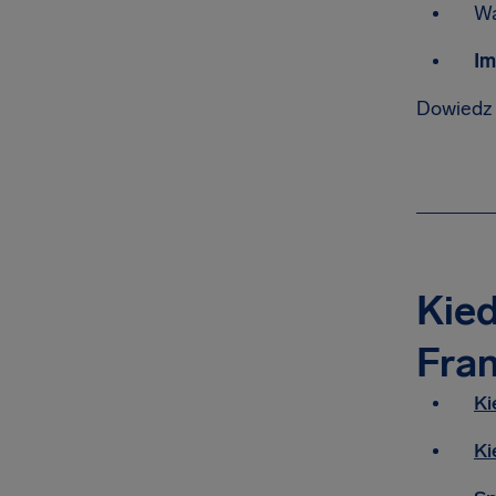
Wa
Im
Dowiedz 
Kied
Fra
Ki
Ki