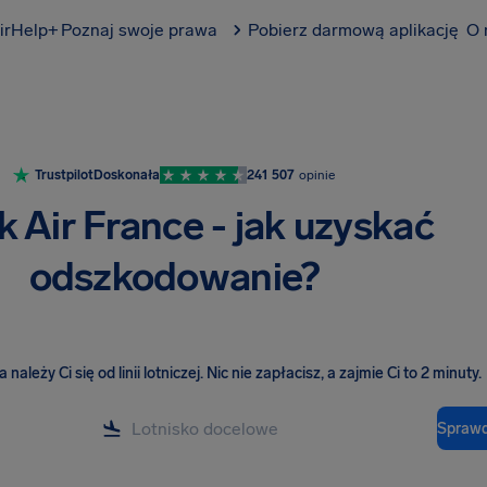
irHelp+
Poznaj swoje prawa
Pobierz darmową aplikację
O 
Trustpilot
Doskonała
241 507
opinie
k Air France - jak uzyskać
odszkodowanie?
należy Ci się od linii lotniczej
.
Nic nie zapłacisz, a zajmie Ci to 2 minuty.
Sprawd