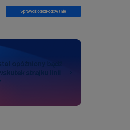
Sprawdź odszkodowanie
ostał opóźniony bądź
kutek strajku linii
?