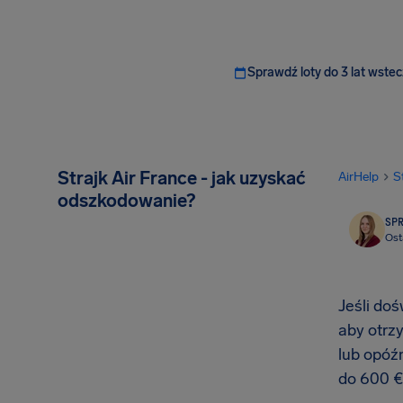
Sprawdź loty do 3 lat wstec
Strajk Air France - jak uzyskać
AirHelp
S
odszkodowanie?
SP
Ost
Jeśli do
aby otrzy
lub opóź
do 600 €