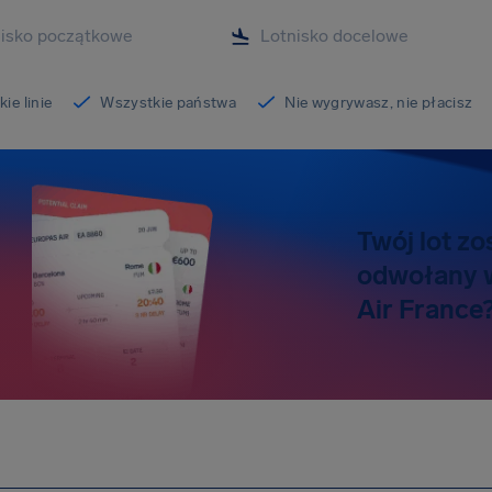
ie linie
Wszystkie państwa
Nie wygrywasz, nie płacisz
Twój lot z
odwołany ws
Air France