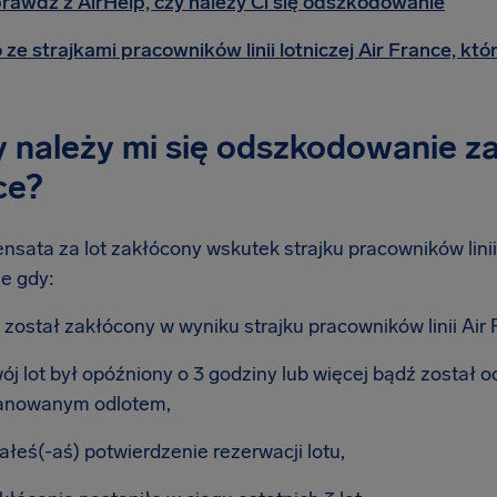
rawdź z AirHelp, czy należy Ci się odszkodowanie
 ze strajkami pracowników linii lotniczej Air France, kt
 należy mi się odszkodowanie za s
ce?
ata za lot zakłócony wskutek strajku pracowników linii l
e gdy:
t został zakłócony w wyniku strajku pracowników linii Air 
ój lot był opóźniony o 3 godziny lub więcej bądź został o
anowanym odlotem,
ałeś(-aś) potwierdzenie rezerwacji lotu,