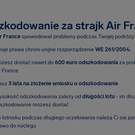
kodowanie za strajk Air F
ir France
spowodował problemy podczas Twojej podróży
oje prawa chroni unijne rozporządzenie
WE 261/2004.
żesz dostać nawet do
600 euro odszkodowania
za pro
r France
asz
3 lata na złożenie wniosku o odszkodowanie
sokość odszkodowania zależy od
długości lotu
- im dłu
szkodowanie możesz dostać
 lotnisku podczas długiego oczekiwania należą Ci się po
awo do noclegu