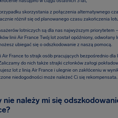
kłócenie nastąpiło w ciągu ostatnich 3 lat,
przypadku skorzystania z połączenia alternatywnego cza
acznie różnił się od planowanego czasu zakończenia lot
sażerów lotniczych są dla nas najwyższym priorytetem – 
ków linii Air France Twój lot został opóźniony, odwołany
możesz ubiegać się o odszkodowanie z naszą pomocą.
nii Air France to strajk osób pracujących bezpośrednio dla li
 Zaliczamy do nich także strajki członków załogi pokładow
jesz lot z linią Air France i ulegnie on zakłóceniu w wyni
zone niedogodności może należeć Ci się rekompensata.
 nie należy mi się odszkodowanie z
ce?