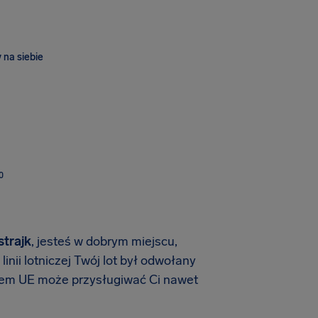
 na siebie
O
strajk
, jesteś w dobrym miejscu,
nii lotniczej Twój lot był odwołany
wem UE może przysługiwać Ci nawet