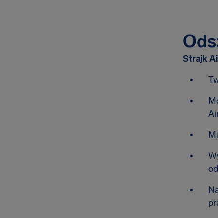
Odsz
Strajk A
Tw
Mo
Ai
M
Wy
od
Na
pr