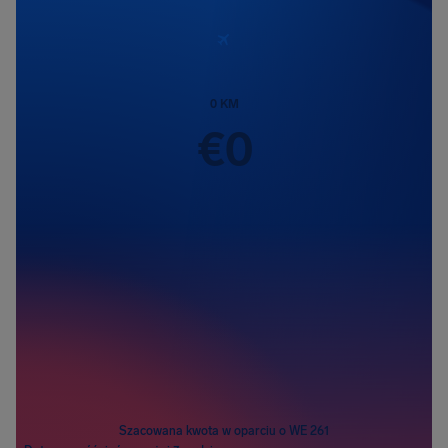
0
KM
€
0
Pasażerowie
1
Szacowana kwota w oparciu o WE 261