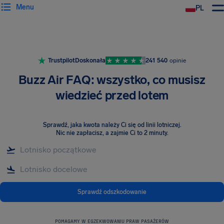
Menu
PL
Trustpilot
Doskonała
241 540
opinie
Buzz Air FAQ: wszystko, co musisz
wiedzieć przed lotem
Sprawdź, jaka kwota należy Ci się od linii lotniczej
.
Nic nie zapłacisz, a zajmie Ci to 2 minuty.
Sprawdź odszkodowanie
POMAGAMY W EGZEKWOWANIU PRAW PASAŻERÓW