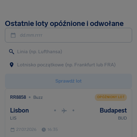
Ostatnie loty opóźnione i odwołane
dd.mm.rrrr
Sprawdź lot
•
RR8858
Buzz
OPÓŹNIONY LOT
Lisbon
Budapest
•
•
LIS
BUD
27.07.2026
16:35