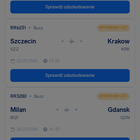
Sprawdź odszkodowanie
•
RR6231
Buzz
OPÓŹNIONY LOT
Szczecin
Krakow
•
•
SZZ
KRK
22.07.2026
13:35
Sprawdź odszkodowanie
•
RR3280
Buzz
OPÓŹNIONY LOT
Milan
Gdansk
•
•
BGY
GDN
20.07.2026
14:30