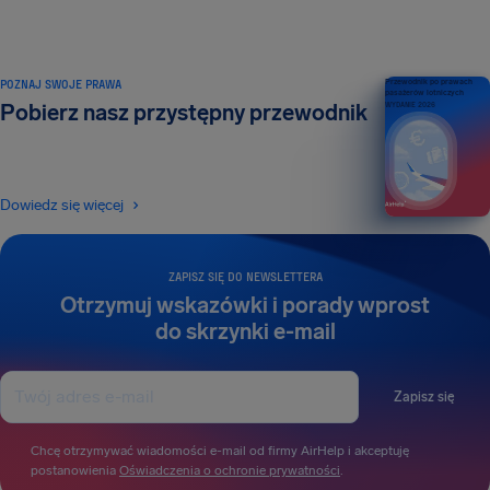
POZNAJ SWOJE PRAWA
Przewodnik po prawach
pasażerów lotniczych
Pobierz nasz przystępny przewodnik
WYDANIE 2026
Dowiedz się więcej
ZAPISZ SIĘ DO NEWSLETTERA
Otrzymuj wskazówki i porady wprost
do skrzynki e-mail
Zapisz się
Chcę otrzymywać wiadomości e-mail od firmy AirHelp i akceptuję
postanowienia
Oświadczenia o ochronie prywatności
.