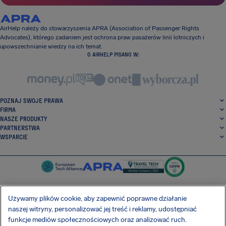
AirHelp należy do stowarzyszenia APRA (Association of Passenger Rights
Advocates), którego zadaniem jest ochrona praw pasażerów linii lotniczych i
upowszechnianie wiedzy na ich temat.
O AIRHELP PISANO W:
POZNAJ SWOJE PRAWA
FIRMA
NASZE PRODUKTY
PARTNERSTWA
WSPARCIE
Używamy plików cookie, aby zapewnić poprawne działanie
naszej witryny, personalizować jej treść i reklamy, udostępniać
SocialFacebook
SocialTwitter
SocialInstagram
SocialLinkedin
funkcje mediów społecznościowych oraz analizować ruch.