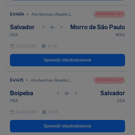
•
E41404
Ata Aerotaxi Abaete Ltda
ODWOŁANY LOT
Salvador
Morro de São Paulo
•
•
SSA
MXQ
27.03.2026
14:15
Sprawdź odszkodowanie
•
E41415
Ata Aerotaxi Abaete Ltda
ODWOŁANY LOT
Boipeba
Salvador
•
•
PBA
SSA
04.03.2026
16:35
Sprawdź odszkodowanie