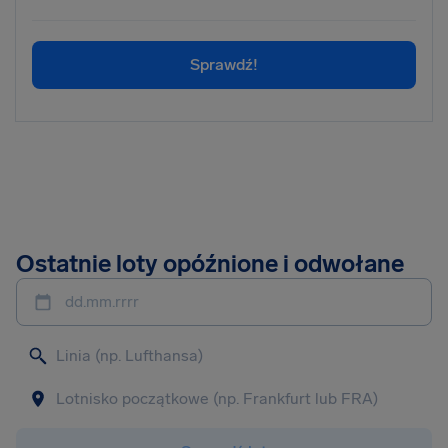
Sprawdź!
Ostatnie loty opóźnione i odwołane
dd.mm.rrrr