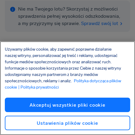
Nie ma Twojego lotu? Skorzystaj z możliwości
sprawdzenia pełnej wysokości odszkodowania,
a my przyjrzymy się sprawie.
Sprawdź swój lot
Używamy plików cookie, aby zapewnić poprawne działanie
naszej witryny, personalizować jej treść i reklamy, udostępniać
funkcje mediów społecznościowych oraz analizować ruch.
Informacje o sposobie korzystania przez Ciebie z naszej witryny
udostępniamy naszym partnerom z branży mediów
Więcej linii lotniczych, od których
społecznościowych, reklamy i analiz.
Polityka dotycząca plików
cookie
| Polityka prywatności
możemy pomóc Ci uzyskać
odszkodowanie:
Akceptuj wszystkie pliki cookie
Wizz Air
Ustawienia plików cookie
Ryanair