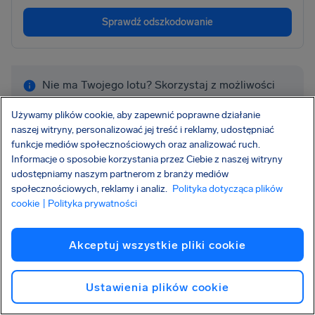
Sprawdź odszkodowanie
Nie ma Twojego lotu? Skorzystaj z możliwości
sprawdzenia pełnej wysokości odszkodowania,
Używamy plików cookie, aby zapewnić poprawne działanie
a my przyjrzymy się sprawie.
Sprawdź swój lot
naszej witryny, personalizować jej treść i reklamy, udostępniać
funkcje mediów społecznościowych oraz analizować ruch.
Informacje o sposobie korzystania przez Ciebie z naszej witryny
udostępniamy naszym partnerom z branży mediów
społecznościowych, reklamy i analiz.
Polityka dotycząca plików
cookie
| Polityka prywatności
Akceptuj wszystkie pliki cookie
Więcej linii lotniczych, od których
możemy pomóc Ci uzyskać
Ustawienia plików cookie
odszkodowanie: