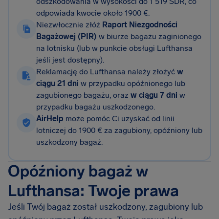
odszkodowania w wysokości do 1 519 SDR, co
odpowiada kwocie około 1900 €.
Niezwłocznie złóż
Raport Niezgodności
Bagażowej (PIR)
w biurze bagażu zaginionego
na lotnisku (lub w punkcie obsługi Lufthansa
jeśli jest dostępny).
Reklamację do Lufthansa należy złożyć
w
ciągu 21 dni
w przypadku opóźnionego lub
zagubionego bagażu, oraz
w ciągu 7 dni
w
przypadku bagażu uszkodzonego.
AirHelp
może pomóc Ci uzyskać od linii
lotniczej do 1900 € za zagubiony, opóźniony lub
uszkodzony bagaż.
Opóźniony bagaż w
Lufthansa: Twoje prawa
Jeśli Twój bagaż został uszkodzony, zagubiony lub