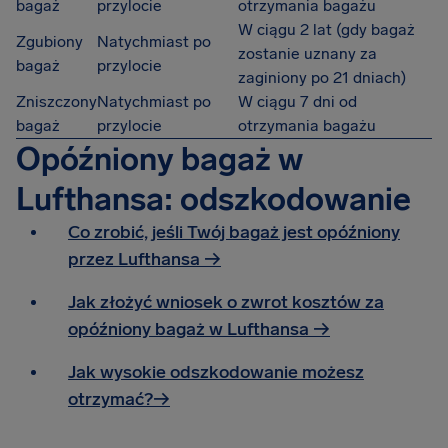
bagaż
przylocie
otrzymania bagażu
W ciągu 2 lat (gdy bagaż
Zgubiony
Natychmiast po
zostanie uznany za
bagaż
przylocie
zaginiony po 21 dniach)
Zniszczony
Natychmiast po
W ciągu 7 dni od
bagaż
przylocie
otrzymania bagażu
Opóźniony bagaż w
Lufthansa: odszkodowanie
Co zrobić, jeśli Twój bagaż jest opóźniony
przez Lufthansa →
Jak złożyć wniosek o zwrot kosztów za
opóźniony bagaż w Lufthansa →
Jak wysokie odszkodowanie możesz
otrzymać?→