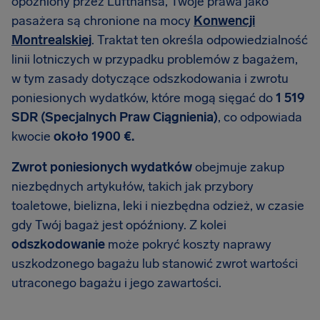
opóźniony przez Lufthansa, Twoje prawa jako
pasażera są chronione na mocy
Konwencji
Montrealskiej
. Traktat ten określa odpowiedzialność
linii lotniczych w przypadku problemów z bagażem,
w tym zasady dotyczące odszkodowania i zwrotu
poniesionych wydatków, które mogą sięgać do
1 519
SDR (Specjalnych Praw Ciągnienia)
, co odpowiada
kwocie
około 1900 €.
Zwrot poniesionych wydatków
obejmuje zakup
niezbędnych artykułów, takich jak przybory
toaletowe, bielizna, leki i niezbędna odzież, w czasie
gdy Twój bagaż jest opóźniony. Z kolei
odszkodowanie
może pokryć koszty naprawy
uszkodzonego bagażu lub stanowić zwrot wartości
utraconego bagażu i jego zawartości.