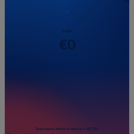
0
KM
€
0
Pasażerowie
1
Szacowana kwota w oparciu o WE 261