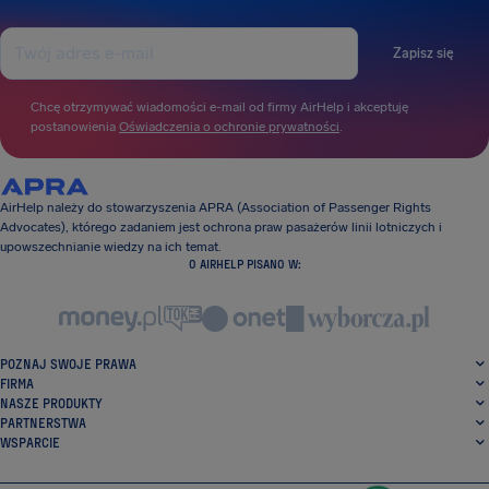
Zapisz się
Chcę otrzymywać wiadomości e-mail od firmy AirHelp i akceptuję
postanowienia
Oświadczenia o ochronie prywatności
.
AirHelp należy do stowarzyszenia APRA (Association of Passenger Rights
Advocates), którego zadaniem jest ochrona praw pasażerów linii lotniczych i
upowszechnianie wiedzy na ich temat.
O AIRHELP PISANO W:
POZNAJ SWOJE PRAWA
FIRMA
NASZE PRODUKTY
PARTNERSTWA
WSPARCIE