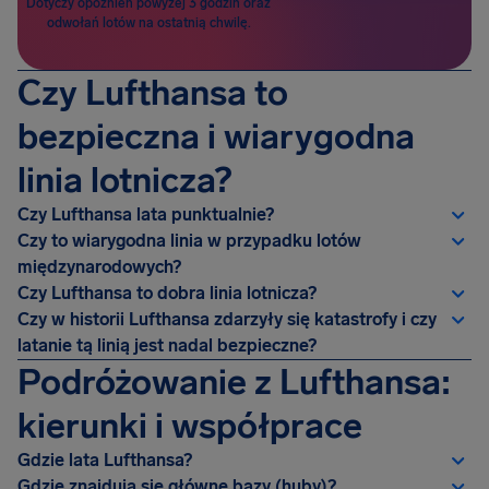
Dotyczy opóźnień powyżej 3 godzin oraz
odwołań lotów na ostatnią chwilę.
Czy Lufthansa to
bezpieczna i wiarygodna
linia lotnicza?
Czy Lufthansa lata punktualnie?
Czy to wiarygodna linia w przypadku lotów
międzynarodowych?
Czy Lufthansa to dobra linia lotnicza?
Czy w historii Lufthansa zdarzyły się katastrofy i czy
latanie tą linią jest nadal bezpieczne?
Podróżowanie z Lufthansa:
kierunki i współprace
Gdzie lata Lufthansa?
Gdzie znajdują się główne bazy (huby)?