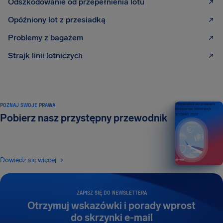
Odszkodowanie od przepełnienia lotu
Opóźniony lot z przesiadką
Problemy z bagażem
Strajk linii lotniczych
POZNAJ SWOJE PRAWA
Przewodnik po prawach
pasażerów lotniczych
Pobierz nasz przystępny przewodnik
WYDANIE 2026
Dowiedz się więcej
ZAPISZ SIĘ DO NEWSLETTERA
Otrzymuj wskazówki i porady wprost
do skrzynki e-mail