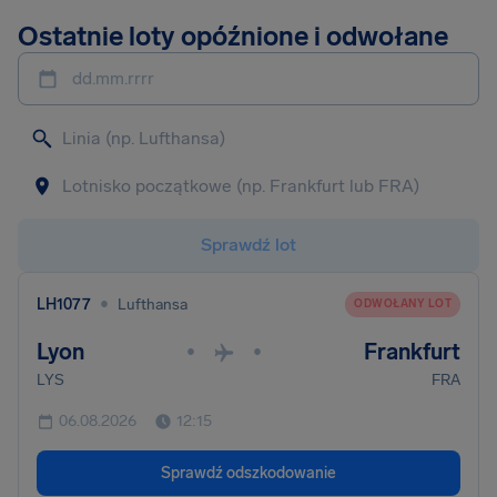
Ostatnie loty opóźnione i odwołane
dd.mm.rrrr
Sprawdź lot
•
LH1077
Lufthansa
ODWOŁANY LOT
Lyon
Frankfurt
•
•
LYS
FRA
06.08.2026
12:15
Sprawdź odszkodowanie