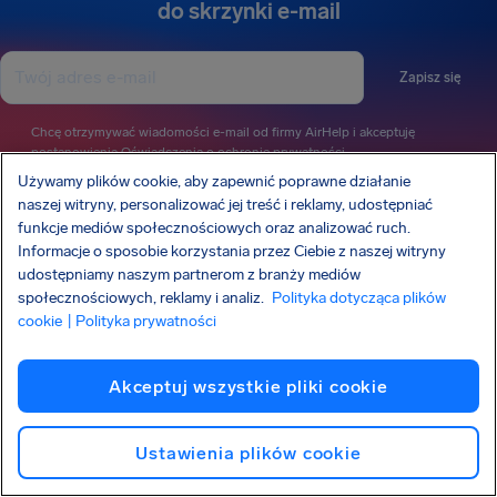
do skrzynki e-mail
Zapisz się
Chcę otrzymywać wiadomości e-mail od firmy AirHelp i akceptuję
postanowienia
Oświadczenia o ochronie prywatności
.
Używamy plików cookie, aby zapewnić poprawne działanie
naszej witryny, personalizować jej treść i reklamy, udostępniać
funkcje mediów społecznościowych oraz analizować ruch.
AirHelp należy do stowarzyszenia APRA (Association of Passenger Rights
Informacje o sposobie korzystania przez Ciebie z naszej witryny
Advocates), którego zadaniem jest ochrona praw pasażerów linii lotniczych i
udostępniamy naszym partnerom z branży mediów
upowszechnianie wiedzy na ich temat.
O AIRHELP PISANO W:
społecznościowych, reklamy i analiz.
Polityka dotycząca plików
cookie
| Polityka prywatności
Akceptuj wszystkie pliki cookie
POZNAJ SWOJE PRAWA
FIRMA
NASZE PRODUKTY
Ustawienia plików cookie
PARTNERSTWA
WSPARCIE