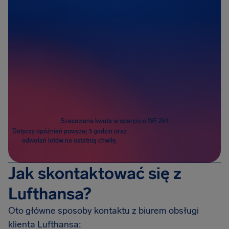
Pasażerowie
1
Szacowana kwota w oparciu o WE 261
Dotyczy opóźnień powyżej 3 godzin oraz
odwołań lotów na ostatnią chwilę.
Jak skontaktować się z
Lufthansa?
Oto główne sposoby kontaktu z biurem obsługi
klienta Lufthansa: