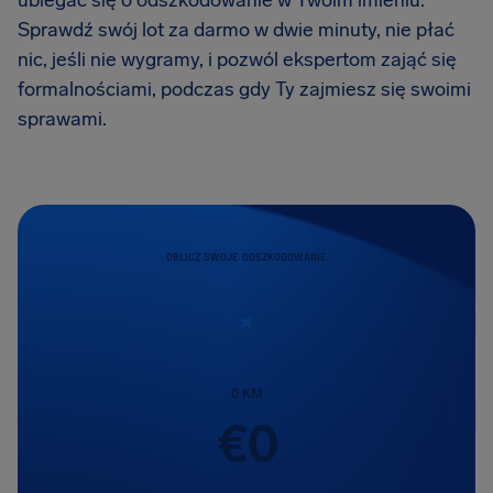
ubiegać się o odszkodowanie w Twoim imieniu.
Sprawdź swój lot za darmo w dwie minuty, nie płać
nic, jeśli nie wygramy, i pozwól ekspertom zająć się
formalnościami, podczas gdy Ty zajmiesz się swoimi
sprawami.
OBLICZ SWOJE ODSZKODOWANIE
0
KM
€
0