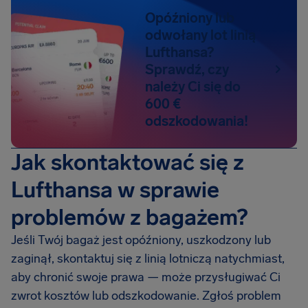
Opóźniony lub
odwołany lot linią
Lufthansa?
Sprawdź, czy
należy Ci się do
600 €
odszkodowania!
Jak skontaktować się z
Lufthansa w sprawie
problemów z bagażem?
Jeśli Twój bagaż jest opóźniony, uszkodzony lub
zaginął, skontaktuj się z linią lotniczą natychmiast,
aby chronić swoje prawa — może przysługiwać Ci
zwrot kosztów lub odszkodowanie. Zgłoś problem