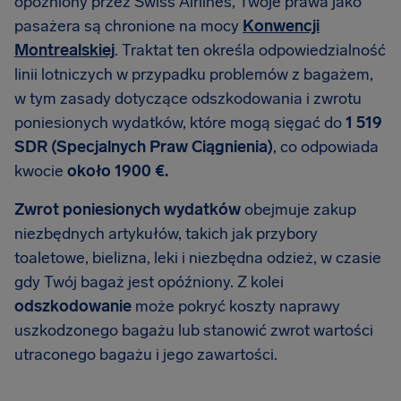
opóźniony przez Swiss Airlines, Twoje prawa jako
pasażera są chronione na mocy
Konwencji
Montrealskiej
. Traktat ten określa odpowiedzialność
linii lotniczych w przypadku problemów z bagażem,
w tym zasady dotyczące odszkodowania i zwrotu
poniesionych wydatków, które mogą sięgać do
1 519
SDR (Specjalnych Praw Ciągnienia)
, co odpowiada
kwocie
około 1900 €.
Zwrot poniesionych wydatków
obejmuje zakup
niezbędnych artykułów, takich jak przybory
toaletowe, bielizna, leki i niezbędna odzież, w czasie
gdy Twój bagaż jest opóźniony. Z kolei
odszkodowanie
może pokryć koszty naprawy
uszkodzonego bagażu lub stanowić zwrot wartości
utraconego bagażu i jego zawartości.