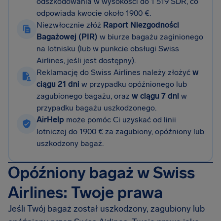
odszkodowania w wysokości do 1 519 SDR, co
odpowiada kwocie około 1900 €.
Niezwłocznie złóż
Raport Niezgodności
Bagażowej (PIR)
w biurze bagażu zaginionego
na lotnisku (lub w punkcie obsługi Swiss
Airlines, jeśli jest dostępny).
Reklamację do Swiss Airlines należy złożyć
w
ciągu 21 dni
w przypadku opóźnionego lub
zagubionego bagażu, oraz
w ciągu 7 dni
w
przypadku bagażu uszkodzonego.
AirHelp
może pomóc Ci uzyskać od linii
lotniczej do 1900 € za zagubiony, opóźniony lub
uszkodzony bagaż.
Opóźniony bagaż w Swiss
Airlines: Twoje prawa
Jeśli Twój bagaż został uszkodzony, zagubiony lub