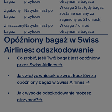
bagaż
przylocie
otrzymania bagażu
W ciągu 2 lat (gdy bagaż
Zgubiony
Natychmiast po
zostanie uznany za
bagaż
przylocie
zaginiony po 21 dniach)
Zniszczony
Natychmiast po
W ciągu 7 dni od
bagaż
przylocie
otrzymania bagażu
Opóźniony bagaż w Swiss
Airlines: odszkodowanie
Co zrobić, jeśli Twój bagaż jest opóźniony
przez Swiss Airlines →
Jak złożyć wniosek o zwrot kosztów za
opóźniony bagaż w Swiss Airlines →
Jak wysokie odszkodowanie możesz
otrzymać?→