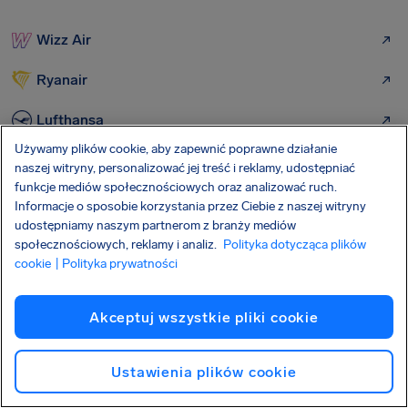
Wizz Air
Ryanair
Lufthansa
Używamy plików cookie, aby zapewnić poprawne działanie
Polskie Linie Lotnicze LOT
naszej witryny, personalizować jej treść i reklamy, udostępniać
funkcje mediów społecznościowych oraz analizować ruch.
Enter Air
Informacje o sposobie korzystania przez Ciebie z naszej witryny
udostępniamy naszym partnerom z branży mediów
Buzz Air
społecznościowych, reklamy i analiz.
Polityka dotycząca plików
cookie
| Polityka prywatności
KLM Airlines
Akceptuj wszystkie pliki cookie
Sas Scandinavian Airlines
Swiss Airlines
Ustawienia plików cookie
Air Dolomiti